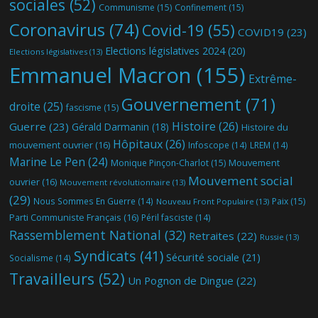
sociales
(52)
Communisme
(15)
Confinement
(15)
Coronavirus
(74)
Covid-19
(55)
COVID19
(23)
Elections législatives 2024
(20)
Elections législatives
(13)
Emmanuel Macron
(155)
Extrême-
Gouvernement
(71)
droite
(25)
fascisme
(15)
Histoire
(26)
Guerre
(23)
Gérald Darmanin
(18)
Histoire du
Hôpitaux
(26)
mouvement ouvrier
(16)
Infoscope
(14)
LREM
(14)
Marine Le Pen
(24)
Mouvement
Monique Pinçon-Charlot
(15)
Mouvement social
ouvrier
(16)
Mouvement révolutionnaire
(13)
(29)
Nous Sommes En Guerre
(14)
Paix
(15)
Nouveau Front Populaire
(13)
Parti Communiste Français
(16)
Péril fasciste
(14)
Rassemblement National
(32)
Retraites
(22)
Russie
(13)
Syndicats
(41)
Sécurité sociale
(21)
Socialisme
(14)
Travailleurs
(52)
Un Pognon de Dingue
(22)