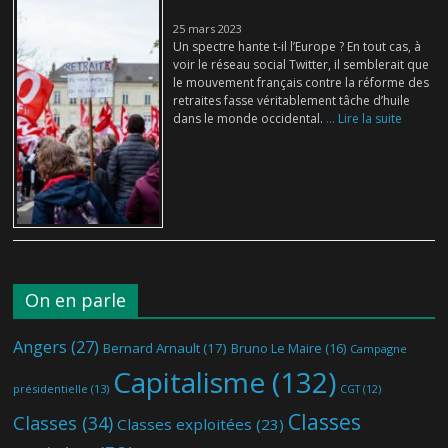
25 mars 2023
Un spectre hante t-il l’Europe ? En tout cas, à
voir le réseau social Twitter, il semblerait que
le mouvement français contre la réforme des
retraites fasse véritablement tâche d’huile
dans le monde occidental.
... Lire la suite
On en parle
Angers
(27)
Bernard Arnault
(17)
Bruno Le Maire
(16)
Campagne
Capitalisme
(132)
présidentielle
(13)
CGT
(12)
Classes
Classes
(34)
Classes exploitées
(23)