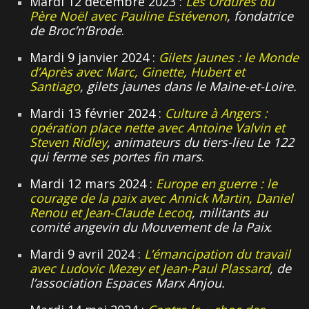
Mardi 12 décembre 2023 :
Les Ordures du
Père Noël avec Pauline Estévenon
, fondatrice
de Broc’n’Brode
.
Mardi 9 janvier 2024 :
Gilets Jaunes : le Monde
d’Après avec Marc, Ginette, Hubert et
Santiago
, gilets jaunes dans le Maine-et-Loire.
Mardi 13 février 2024 :
Culture à Angers :
opération place nette avec Antoine Valvin et
Steven Ridley
, animateurs du tiers-lieu Le 122
qui ferme ses portes fin mars
.
Mardi 12 mars 2024 :
Europe en guerre : le
courage de la paix avec Annick Martin, Daniel
Renou et Jean-Claude Lecoq
, militants au
comité angevin du Mouvement de la Paix
.
Mardi 9 avril 2024 :
L’émancipation du travail
avec Ludovic Mezey et Jean-Paul Plassard
, de
l’association Espaces Marx Anjou.