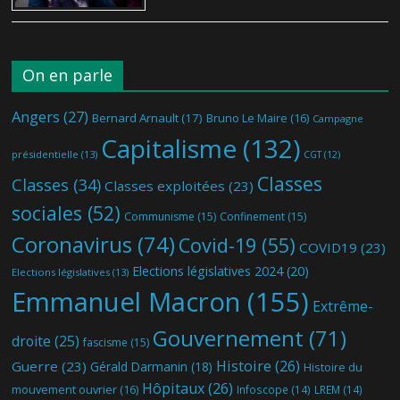
On en parle
Angers
(27)
Bernard Arnault
(17)
Bruno Le Maire
(16)
Campagne
Capitalisme
(132)
présidentielle
(13)
CGT
(12)
Classes
Classes
(34)
Classes exploitées
(23)
sociales
(52)
Communisme
(15)
Confinement
(15)
Coronavirus
(74)
Covid-19
(55)
COVID19
(23)
Elections législatives 2024
(20)
Elections législatives
(13)
Emmanuel Macron
(155)
Extrême-
Gouvernement
(71)
droite
(25)
fascisme
(15)
Histoire
(26)
Guerre
(23)
Gérald Darmanin
(18)
Histoire du
Hôpitaux
(26)
mouvement ouvrier
(16)
Infoscope
(14)
LREM
(14)