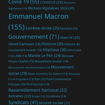
Covid-19
(55)
COVID19
(23)
Elections
Elections législatives 2024
(20)
législatives
(13)
Emmanuel Macron
(155)
Extrême-droite
(25)
fascisme
(15)
Gouvernement
(71)
Guerre
(23)
Histoire
(26)
Gérald Darmanin
(18)
Histoire du
Hôpitaux
(26)
mouvement ouvrier
(16)
Infoscope
Marine Le Pen
(24)
(14)
LREM
(14)
Monique
Mouvement ouvrier
(16)
Pinçon-Charlot
(15)
Mouvement
Mouvement révolutionnaire
(13)
social
(29)
Nous Sommes En Guerre
(14)
Nouveau
Parti Communiste
Paix
(15)
Front Populaire
(13)
Français
(16)
Péril fasciste
(14)
Rassemblement National
(32)
Retraites
(22)
Socialisme
(14)
Russie
(13)
Syndicats
(41)
Sécurité sociale
(21)