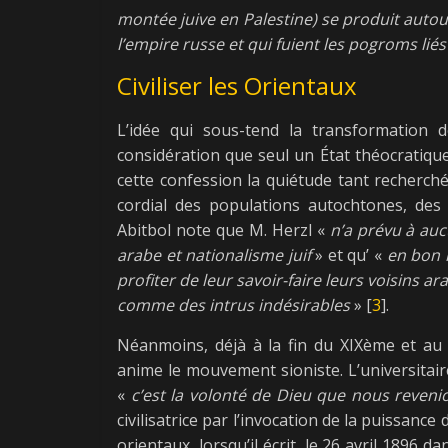
montée juive en Palestine) se produit auto
l’empire russe et qui fuient les pogroms liés 
Civiliser les Orientaux
L’idée qui sous-tend la transformation d
considération que seul un État théocratique
cette confession la quiétude tant recherch
cordial des populations autochtones, des 
Abitbol note que M. Herzl «
n’a prévu à au
arabe et nationalisme juif
» et qu’ «
en bon 
profiter de leur savoir-faire leurs voisins a
comme des intrus indésirables
» [
3
].
Néanmoins, déjà à la fin du XIXème et au d
anime le mouvement sioniste. L’universitai
«
c’est la volonté de Dieu que nous reveni
civilisatrice par l’invocation de la puissance d
orientaux, lorsqu’il écrit, le 26 avril 1896 