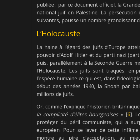
publiée ; par ce document officiel, la Grand
national juif en Palestine. La persécution
suivantes, pousse un nombre grandissant de f
L’Holocauste
La haine à l’égard des juifs d’Europe att
pouvoir d’Adolf Hitler et du parti nazi (par
puis, parallèlement à la Seconde Guerre mon
l’Holocauste. Les juifs sont traqués, emp
l’espèce humaine ce qui est, dans l’idéologi
début des années 1940, la Shoah par ball
millions de juifs.
Or, comme l’explique l’historien britanniqu
la complicité d’élites bourgeoises
» [
6
]. 
protéger du péril communiste, qui a surp
européen. Pour se laver de cette infâme re
montre au pire d’acceptation, au mieux