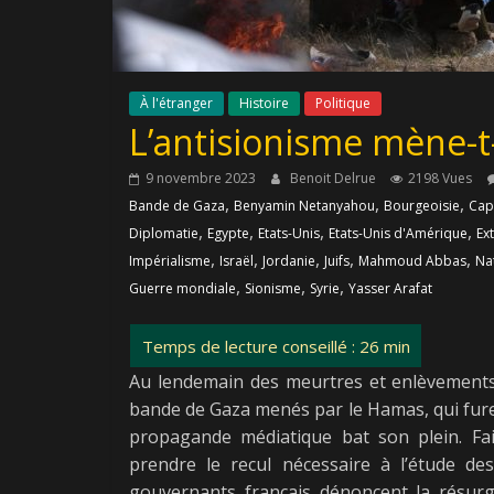
À l'étranger
Histoire
Politique
L’antisionisme mène-t-i
9 novembre 2023
Benoit Delrue
2198 Vues
,
,
,
Bande de Gaza
Benyamin Netanyahou
Bourgeoisie
Cap
,
,
,
,
Diplomatie
Egypte
Etats-Unis
Etats-Unis d'Amérique
Ex
,
,
,
,
,
Impérialisme
Israël
Jordanie
Juifs
Mahmoud Abbas
Na
,
,
,
Guerre mondiale
Sionisme
Syrie
Yasser Arafat
Au lendemain des meurtres et enlèvements 
bande de Gaza menés par le Hamas, qui furent
propagande médiatique bat son plein. Fa
prendre le recul nécessaire à l’étude des
gouvernants français dénoncent la résurg