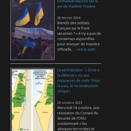
Emmanuel Macron fait le
jeu de Vladimir Poutine
28 février 2024
Bientôt des soldats
français sur le front
ukrainien ? « Il n’y a pas de
consensus aujourd’hui
pour envoyer de manière
officielle,
... Lire la suite
Israël-Palestine : « Droit à
la défense » ou aux
massacres de civils ? Pour
la paix, la reconstruction
civique !
20 octobre 2023
Mercredi 18 octobre, une
résolution du Conseil de
Sécurité de l’ONU
condamnant « les
attaques terroristes et