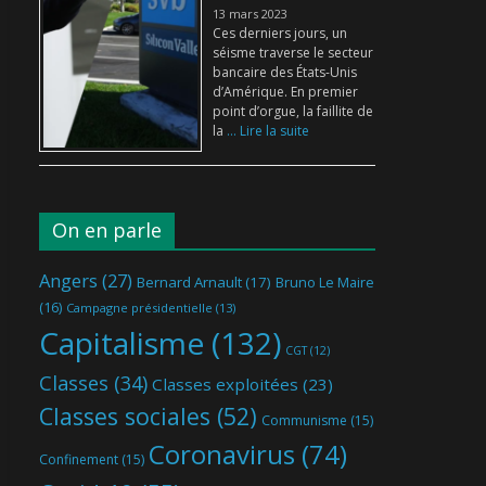
13 mars 2023
Ces derniers jours, un
séisme traverse le secteur
bancaire des États-Unis
d’Amérique. En premier
point d’orgue, la faillite de
la
... Lire la suite
On en parle
Angers
(27)
Bernard Arnault
(17)
Bruno Le Maire
(16)
Campagne présidentielle
(13)
Capitalisme
(132)
CGT
(12)
Classes
(34)
Classes exploitées
(23)
Classes sociales
(52)
Communisme
(15)
Coronavirus
(74)
Confinement
(15)