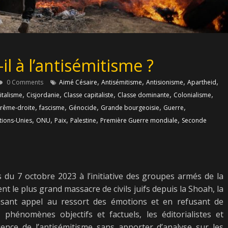
l à l’antisémitisme ?
,
,
,
,
0 Comments
Aimé Césaire
Antisémitisme
Antisionisme
Apartheid
,
,
,
,
,
italisme
Cisjordanie
Classe capitaliste
Classe dominante
Colonialisme
,
,
,
,
,
trême-droite
fascisme
Génocide
Grande bourgeoisie
Guerre
,
,
,
,
,
tions-Unies
ONU
Paix
Palestine
Première Guerre mondiale
Seconde
du 7 octobre 2023 à l’initiative des groupes armés de la
 le plus grand massacre de civils juifs depuis la Shoah, la
isant appel au ressort des émotions et en refusant de
 phénomènes objectifs et factuels, les éditorialistes et
ence de l’antisémitisme sans apporter d’analyse sur les