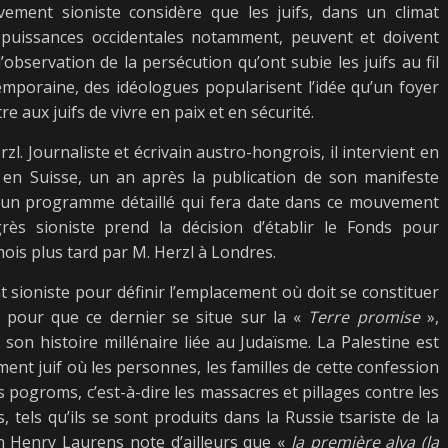
vement sioniste considère que les juifs, dans un climat
 puissances occidentales notamment, peuvent et doivent
’observation de la persécution qu’ont subie les juifs au fil
temporaine, des idéologues popularisent l’idée qu’un foyer
 aux juifs de vivre en paix et en sécurité.
. Journaliste et écrivain austro-hongrois, il intervient en
 en Suisse, un an après la publication de son manifeste
e d’un programme détaillé qui fera date dans ce mouvement
rès sioniste prend la décision d’établir le Fonds pour
mois plus tard par M. Herzl à Londres.
 sioniste pour définir l’emplacement où doit se constituer
nt pour que ce dernier se situe sur la «
Terre promise
»,
 son histoire millénaire liée au Judaïsme. La Palestine est
ent juif où les personnes, les familles de cette confession
es pogroms, c’est-à-dire les massacres et pillages contre les
s, tels qu’ils se sont produits dans la Russie tsariste de la
en Henry Laurens note d’ailleurs que «
la première alya (la