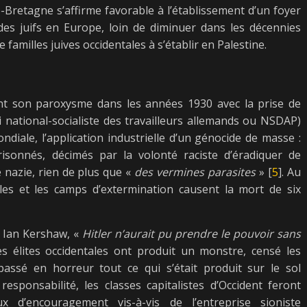
e-Bretagne s’affirme favorable à l’établissement d’un foyer
 des juifs en Europe, loin de diminuer dans les décennies
amilles juives occidentales à s’établir en Palestine.
eint son paroxysme dans les années 1930 avec la prise de
ti national-socialiste des travailleurs allemands ou NSDAP)
diale, l’application industrielle d’un génocide de masse :
risonnés, décimés par la volonté raciste d’éradiquer de
e nazie, rien de plus que «
des vermines parasites
» [
5
]. Au
es et les camps d’extermination causent la mort de six
e Ian Kershaw, «
Hitler n’aurait pu prendre le pouvoir sans
Les élites occidentales ont produit un monstre, censé les
assé en horreur tout ce qui s’était produit sur le sol
sponsabilité, les classes capitalistes d’Occident feront
 d’encouragement vis-à-vis de l’entreprise sioniste