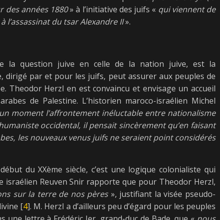
ur des années 1880
» à l’initiative des juifs «
qui viennent de
à l’assassinat du tsar Alexandre II
».
e la question juive en celle de la nation juive, est la
, dirigé par et pour les juifs, peut assurer aux peuples de
ée. Theodor Herzl en est convaincu et envisage un accueil
arabes de Palestine. L’historien maroco-israélien Michel
cun moment l’affrontement inéluctable entre nationalisme
humaniste occidental, il pensait sincèrement qu’en faisant
rabes, les nouveaux venus juifs ne seraient point considérés
ébut du XXème siècle, c’est une logique colonialiste qui
re israélien Reuven Snir rapporte que pour Theodor Herzl,
ons sur la terre de nos pères
», justifiant la visée pseudo-
ivine [
4
]. M. Herzl a d’ailleurs peu d’égard pour les peuples
dans une lettre à Frédéric Ier, grand-duc de Bade, que «
nous