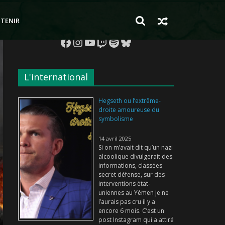
TENIR
Facebook
Instagram
YouTube
Twitch
Spotify
Bluesky
L'international
Hegseth ou l’extrême-
droite amoureuse du
symbolisme
14 avril 2025
Si on m’avait dit qu’un nazi
alcoolique divulgerait des
informations, classées
secret défense, sur des
interventions état-
uniennes au Yémen je ne
l’aurais pas cru il y a
encore 6 mois. C’est un
post Instagram qui a attiré