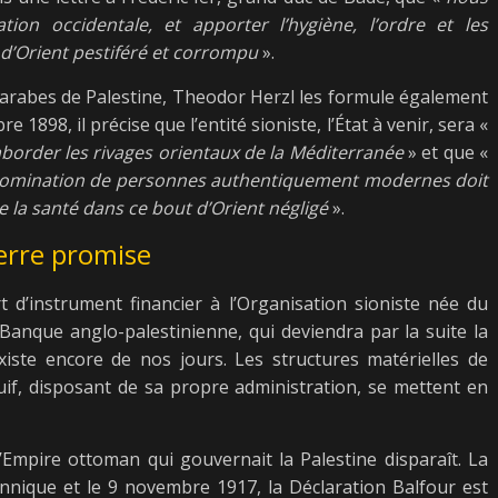
ation occidentale, et apporter l’hygiène, l’ordre et les
d’Orient pestiféré et corrompu
».
es arabes de Palestine, Theodor Herzl les formule également
e 1898, il précise que l’entité sioniste, l’État à venir, sera «
aborder les rivages orientaux de la Méditerranée
» et que «
la domination de personnes authentiquement modernes doit
e la santé dans ce bout d’Orient négligé
».
erre promise
rt d’instrument financier à l’Organisation sioniste née du
Banque anglo-palestinienne, qui deviendra par la suite la
xiste encore de nos jours. Les structures matérielles de
uif, disposant de sa propre administration, se mettent en
l’Empire ottoman qui gouvernait la Palestine disparaît. La
nnique et le 9 novembre 1917, la Déclaration Balfour est