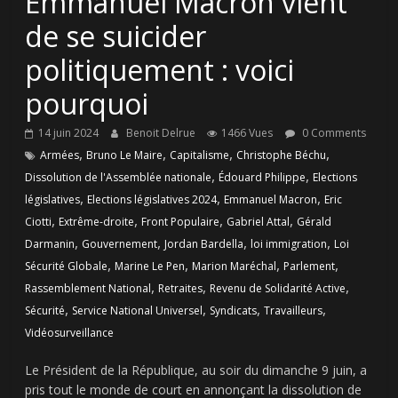
Emmanuel Macron vient
de se suicider
politiquement : voici
pourquoi
14 juin 2024
Benoit Delrue
1466 Vues
0 Comments
,
,
,
,
Armées
Bruno Le Maire
Capitalisme
Christophe Béchu
,
,
Dissolution de l'Assemblée nationale
Édouard Philippe
Elections
,
,
,
législatives
Elections législatives 2024
Emmanuel Macron
Eric
,
,
,
,
Ciotti
Extrême-droite
Front Populaire
Gabriel Attal
Gérald
,
,
,
,
Darmanin
Gouvernement
Jordan Bardella
loi immigration
Loi
,
,
,
,
Sécurité Globale
Marine Le Pen
Marion Maréchal
Parlement
,
,
,
Rassemblement National
Retraites
Revenu de Solidarité Active
,
,
,
,
Sécurité
Service National Universel
Syndicats
Travailleurs
Vidéosurveillance
Le Président de la République, au soir du dimanche 9 juin, a
pris tout le monde de court en annonçant la dissolution de