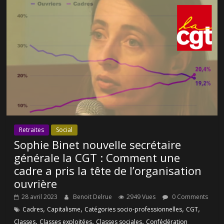
Retraites
Social
Sophie Binet nouvelle secrétaire
générale la CGT : Comment une
cadre a pris la tête de l’organisation
ouvrière
28 avril 2023
Benoit Delrue
2949 Vues
0 Comments
,
,
,
,
Cadres
Capitalisme
Catégories socio-professionnelles
CGT
,
,
,
Classes
Classes exploitées
Classes sociales
Confédération