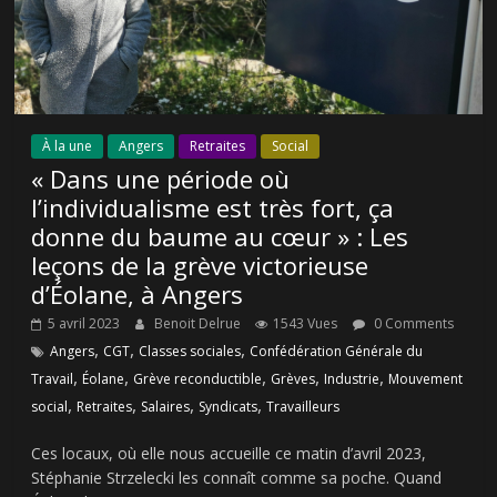
À la une
Angers
Retraites
Social
« Dans une période où
l’individualisme est très fort, ça
donne du baume au cœur » : Les
leçons de la grève victorieuse
d’Éolane, à Angers
5 avril 2023
Benoit Delrue
1543 Vues
0 Comments
,
,
,
Angers
CGT
Classes sociales
Confédération Générale du
,
,
,
,
,
Travail
Éolane
Grève reconductible
Grèves
Industrie
Mouvement
,
,
,
,
social
Retraites
Salaires
Syndicats
Travailleurs
Ces locaux, où elle nous accueille ce matin d’avril 2023,
Stéphanie Strzelecki les connaît comme sa poche. Quand