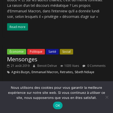
La raison d’un tel discours médiatique ? Les propos
d’Emmanuel Macron, dans l’interview qu’il a donnée lundi
soir, selon lesquels il « privilégie » désormais d’agir sur «
Read more
Économie
Politique
Santé
Social
Mensonges
21 août 2019
Benoit Delrue
1035 Vues
0 Comments
,
,
,
Agnès Buzyn
Emmanuel Macron
Retraites
Sibeth Ndiaye
Aujourd’hui, le gouvernement a annoncé sa volonté
Nous utilisons des cookies pour vous garantir la meilleure
d’organiser une « concertation » des Français sur sa
expérience sur notre site web. Si vous continuez à utiliser ce
réforme des retraites. Agnès Buzyn, ministre de la Santé et
site, nous supposerons que vous en êtes satisfait.
des Solidarités, ce matin sur BFMTV, puis Sibeth Ndiaye,
porte-parole du gouvernement, à la sortie du premier
OK
Conseil des ministres de la rentrée, l’ont confirmé. Que se