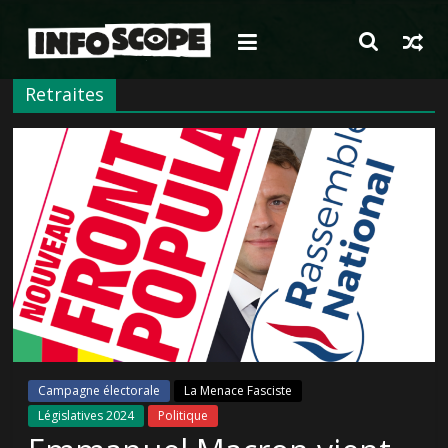
Passer
au
contenu
Retraites
Campagne électorale
La Menace Fasciste
Législatives 2024
Politique