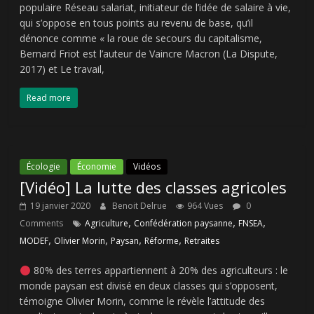
populaire Réseau salariat, initiateur de l’idée de salaire à vie,
qui s’oppose en tous points au revenu de base, qu’il
dénonce comme « la roue de secours du capitalisme,
Bernard Friot est l’auteur de Vaincre Macron (La Dispute,
2017) et Le travail,
Read more
Écologie
Économie
Vidéos
[Vidéo] La lutte des classes agricoles
19 janvier 2020
Benoit Delrue
964 Vues
0
,
,
,
Comments
Agriculture
Confédération paysanne
FNSEA
,
,
,
,
MODEF
Olivier Morin
Paysan
Réforme
Retraites
80% des terres appartiennent à 20% des agriculteurs : le
monde paysan est divisé en deux classes qui s’opposent,
témoigne Olivier Morin, comme le révèle l’attitude des