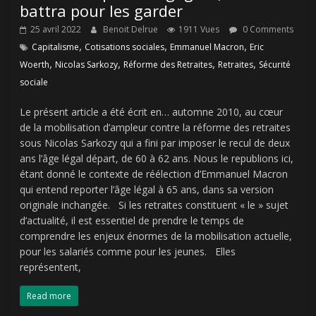
battra pour les garder
25 avril 2022
Benoit Delrue
1911 Vues
0 Comments
,
,
,
Capitalisme
Cotisations sociales
Emmanuel Macron
Eric
,
,
,
,
Woerth
Nicolas Sarkozy
Réforme des Retraites
Retraites
Sécurité
sociale
Le présent article a été écrit en… automne 2010, au cœur
de la mobilisation d’ampleur contre la réforme des retraites
sous Nicolas Sarkozy qui a fini par imposer le recul de deux
ans l’âge légal départ, de 60 à 62 ans. Nous le republions ici,
étant donné le contexte de réélection d’Emmanuel Macron
qui entend reporter l’âge légal à 65 ans, dans sa version
originale inchangée. Si les retraites constituent « le » sujet
d’actualité, il est essentiel de prendre le temps de
comprendre les enjeux énormes de la mobilisation actuelle,
pour les salariés comme pour les jeunes. Elles
représentent,
Read more