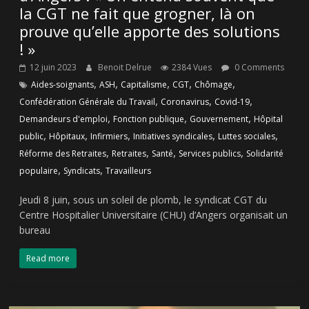
la CGT ne fait que grogner, là on
prouve qu’elle apporte des solutions
! »
12 juin 2023
Benoit Delrue
2384 Vues
0 Comments
,
,
,
,
,
Aides-soignants
ASH
Capitalisme
CGT
Chômage
,
,
,
Confédération Générale du Travail
Coronavirus
Covid-19
,
,
,
Demandeurs d'emploi
Fonction publique
Gouvernement
Hôpital
,
,
,
,
,
public
Hôpitaux
Infirmiers
Initiatives syndicales
Luttes sociales
,
,
,
,
Réforme des Retraites
Retraites
Santé
Services publics
Solidarité
,
,
populaire
Syndicats
Travailleurs
Jeudi 8 juin, sous un soleil de plomb, le syndicat CGT du
Centre Hospitalier Universitaire (CHU) d’Angers organisait un
bureau
Read more