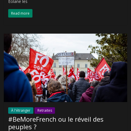
Éolane les
Read more
À l'étranger
Retraites
#BeMoreFrench ou le réveil des
peuples ?