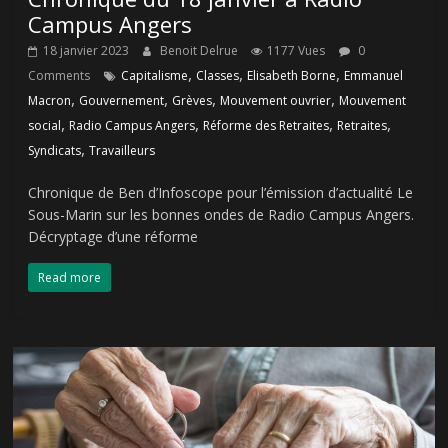
Campus Angers
18 janvier 2023
Benoit Delrue
1177 Vues
0
,
,
,
Comments
Capitalisme
Classes
Elisabeth Borne
Emmanuel
,
,
,
,
Macron
Gouvernement
Grèves
Mouvement ouvrier
Mouvement
,
,
,
,
social
Radio Campus Angers
Réforme des Retraites
Retraites
,
Syndicats
Travailleurs
Chronique de Ben d’Infoscope pour l’émission d’actualité Le
Sous-Marin sur les bonnes ondes de Radio Campus Angers.
Décryptage d’une réforme
Read more