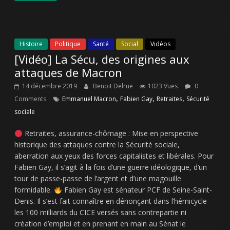
Histoire
Politique
Santé
Social
Vidéos
[Vidéo] La Sécu, des origines aux
attaques de Macron
14 décembre 2019
Benoit Delrue
1023 Vues
0
,
,
,
Comments
Emmanuel Macron
Fabien Gay
Retraites
Sécurité
sociale
Retraites, assurance-chômage : Mise en perspective
historique des attaques contre la Sécurité sociale,
aberration aux yeux des forces capitalistes et libérales. Pour
Fabien Gay, il s’agit à la fois d’une guerre idéologique, d’un
tour de passe-passe de l’argent et d’une magouille
formidable.
Fabien Gay est sénateur PCF de Seine-Saint-
Denis. Il s’est fait connaître en dénonçant dans l’hémicycle
les 100 milliards du CICE versés sans contrepartie ni
création d’emploi et en prenant en main au Sénat le