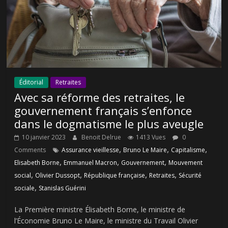
Éditorial
Retraites
Avec sa réforme des retraites, le
gouvernement français s’enfonce
dans le dogmatisme le plus aveugle
10 janvier 2023
Benoit Delrue
1413 Vues
0
,
,
,
Comments
Assurance vieillesse
Bruno Le Maire
Capitalisme
,
,
,
Elisabeth Borne
Emmanuel Macron
Gouvernement
Mouvement
,
,
,
,
social
Olivier Dussopt
République française
Retraites
Sécurité
,
sociale
Stanislas Guérini
La Première ministre Élisabeth Borne, le ministre de
l’Économie Bruno Le Maire, le ministre du Travail Olivier