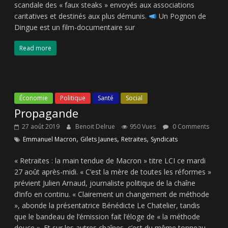
scandale des « faux steaks » envoyés aux associations
caritatives et destinés aux plus démunis.
Un Pognon de
Dingue est un film-documentaire sur
Read more
Économie
Politique
Santé
Social
Propagande
27 août 2019
Benoit Delrue
950 Vues
0 Comments
,
,
,
Emmanuel Macron
Gilets Jaunes
Retraites
Syndicats
« Retraites : la main tendue de Macron » titre LCI ce mardi
27 août après-midi. « C’est la mère de toutes les réformes »
prévient Julien Arnaud, journaliste politique de la chaîne
d’info en continu. « Clairement un changement de méthode
», abonde la présentatrice Bénédicte Le Chatelier, tandis
que le bandeau de l’émission fait l’éloge de « la méthode
douce ». Et sur les autres chaînes, c’est du même tonneau.