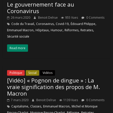
Le gouvernement face au
Coronavirus
26 mars 2020
Benoit Delrue
955 Vues
0 Comments
,
,
,
,
Code du Travail
Coronavirus
Covid-19
Édouard Philippe
,
,
,
,
,
Emmanuel Macron
Hôpitaux
Humour
Réformes
Retraites
Sécurité sociale
Read more
Politique
Social
Vidéos
[Vidéo] « Pognon de dingue » : La
vraie signification des propos de M.
Macron
7 mars 2020
Benoit Delrue
1139 Vues
0 Comments
,
,
,
Capitalisme
Classes
Emmanuel Macron
Michel et Monique
,
,
,
,
Pinçon-Charlot
Monique Pinçon-Charlot
Réforme
Retraites