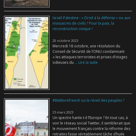
Israël-Palestine : « Droit à la défense » ou aux
massacres de civils ? Pour la paix, la
reconstruction civique !
20 octobre 2023
Mercredi 18 octobre, une résolution du
Conseil de Sécurité de l’ONU condamnant
« les attaques terroristes et prises d’otages
odieuses du
... Lire la suite
#BeMoreFrench ou le réveil des peuples ?
25 mars 2023
Un spectre hante t-il l’Europe ? En tout cas, à
voir le réseau social Twitter, il semblerait que
le mouvement français contre la réforme des
retraites fasse véritablement tâche d’huile