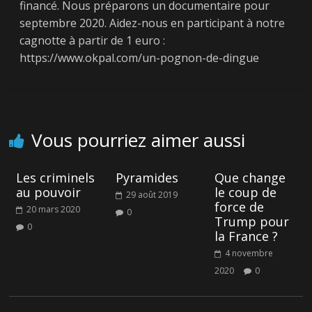
financé. Nous préparons un documentaire pour
septembre 2020. Aidez-nous en participant à notre
← Previous
Next →
cagnotte à partir de 1 euro :
[Intervenants]
[Vidéo] Fortunes
https://www.okpal.com/un-pognon-de-dingue
Aujourd’hui : Denis
et Misères du
Durand
Monde en 2019
Vous pourriez aimer aussi
Les criminels
Pyramides
Que change
au pouvoir
le coup de
29 août 2019
force de
20 mars 2020
0
Trump pour
0
la France ?
4 novembre
2020
0