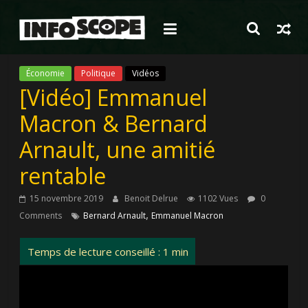
Passer
au
contenu
Économie
Politique
Vidéos
[Vidéo] Emmanuel
Macron & Bernard
Arnault, une amitié
rentable
15 novembre 2019
Benoit Delrue
1102 Vues
0
,
Comments
Bernard Arnault
Emmanuel Macron