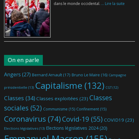
dans le monde occidental.
... Lire la suite
On en parle
Angers
(27)
Bernard Arnault
(17)
Bruno Le Maire
(16)
Campagne
Capitalisme
(132)
présidentielle
(13)
CGT
(12)
Classes
Classes
(34)
Classes exploitées
(23)
sociales
(52)
Communisme
(15)
Confinement
(15)
Coronavirus
(74)
Covid-19
(55)
COVID19
(23)
Elections législatives 2024
(20)
Elections législatives
(13)
Emmanuel Macron
(155)