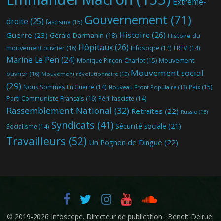
Extrême-
Gouvernement
(71)
droite
(25)
fascisme
(15)
Histoire
(26)
Guerre
(23)
Gérald Darmanin
(18)
Histoire du
Hôpitaux
(26)
mouvement ouvrier
(16)
Infoscope
(14)
LREM
(14)
Marine Le Pen
(24)
Mouvement
Monique Pinçon-Charlot
(15)
Mouvement social
ouvrier
(16)
Mouvement révolutionnaire
(13)
(29)
Nous Sommes En Guerre
(14)
Paix
(15)
Nouveau Front Populaire
(13)
Parti Communiste Français
(16)
Péril fasciste
(14)
Rassemblement National
(32)
Retraites
(22)
Russie
(13)
Syndicats
(41)
Sécurité sociale
(21)
Socialisme
(14)
Travailleurs
(52)
Un Pognon de Dingue
(22)
© 2019-2026
Infoscope
. Directeur de publication : Benoit Delrue.