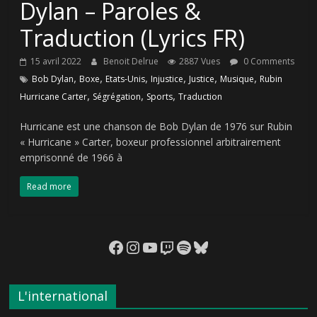
Dylan – Paroles &
Traduction (Lyrics FR)
15 avril 2022
Benoit Delrue
2887 Vues
0 Comments
,
,
,
,
,
,
Bob Dylan
Boxe
Etats-Unis
Injustice
Justice
Musique
Rubin
,
,
,
Hurricane Carter
Ségrégation
Sports
Traduction
Hurricane est une chanson de Bob Dylan de 1976 sur Rubin
« Hurricane » Carter, boxeur professionnel arbitrairement
emprisonné de 1966 à
Read more
Facebook
Instagram
YouTube
Twitch
Spotify
Bluesky
L'international