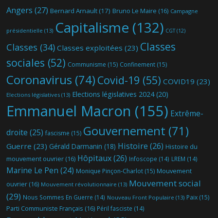
Angers
(27)
Bernard Arnault
(17)
Bruno Le Maire
(16)
Campagne
Capitalisme
(132)
présidentielle
(13)
CGT
(12)
Classes
Classes
(34)
Classes exploitées
(23)
sociales
(52)
Communisme
(15)
Confinement
(15)
Coronavirus
(74)
Covid-19
(55)
COVID19
(23)
Elections législatives 2024
(20)
Elections législatives
(13)
Emmanuel Macron
(155)
Extrême-
Gouvernement
(71)
droite
(25)
fascisme
(15)
Histoire
(26)
Guerre
(23)
Gérald Darmanin
(18)
Histoire du
Hôpitaux
(26)
mouvement ouvrier
(16)
Infoscope
(14)
LREM
(14)
Marine Le Pen
(24)
Mouvement
Monique Pinçon-Charlot
(15)
Mouvement social
ouvrier
(16)
Mouvement révolutionnaire
(13)
(29)
Nous Sommes En Guerre
(14)
Paix
(15)
Nouveau Front Populaire
(13)
Parti Communiste Français
(16)
Péril fasciste
(14)