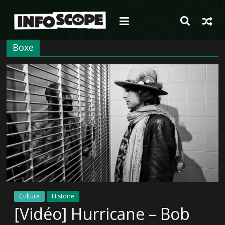
Passer
au
contenu
Boxe
Culture
Histoire
[Vidéo] Hurricane – Bob