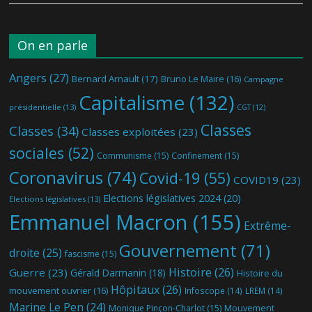
On en parle
Angers
(27)
Bernard Arnault
(17)
Bruno Le Maire
(16)
Campagne
Capitalisme
(132)
présidentielle
(13)
CGT
(12)
Classes
Classes
(34)
Classes exploitées
(23)
sociales
(52)
Communisme
(15)
Confinement
(15)
Coronavirus
(74)
Covid-19
(55)
COVID19
(23)
Elections législatives 2024
(20)
Elections législatives
(13)
Emmanuel Macron
(155)
Extrême-
Gouvernement
(71)
droite
(25)
fascisme
(15)
Histoire
(26)
Guerre
(23)
Gérald Darmanin
(18)
Histoire du
Hôpitaux
(26)
mouvement ouvrier
(16)
Infoscope
(14)
LREM
(14)
Marine Le Pen
(24)
Mouvement
Monique Pinçon-Charlot
(15)