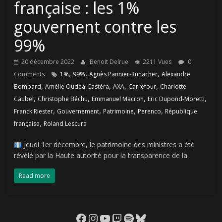
française : les 1%
gouvernent contre les
99%
20 décembre 2022
Benoit Delrue
2211 Vues
0
,
,
,
Comments
1%
99%
Agnès Pannier-Runacher
Alexandre
,
,
,
,
Bompard
Amélie Oudéa-Castéra
AXA
Carrefour
Charlotte
,
,
,
,
Caubel
Christophe Béchu
Emmanuel Macron
Eric Dupond-Moretti
,
,
,
,
Franck Riester
Gouvernement
Patrimoine
Perenco
République
,
française
Roland Lescure
Jeudi 1er décembre, le patrimoine des ministres a été
révélé par la Haute autorité pour la transparence de la
Read more
Facebook
Instagram
YouTube
Twitch
Spotify
Bluesky