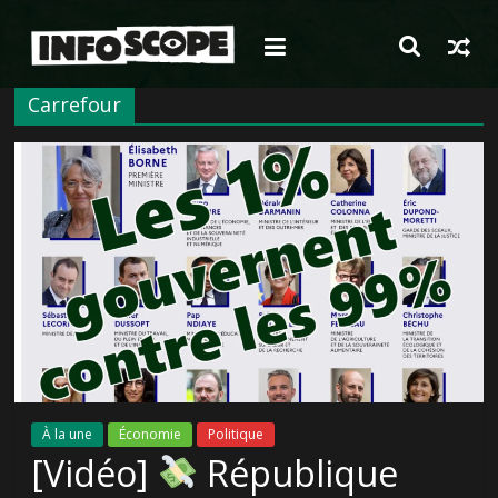
Passer
au
contenu
Carrefour
À la une
Économie
Politique
[Vidéo]
République