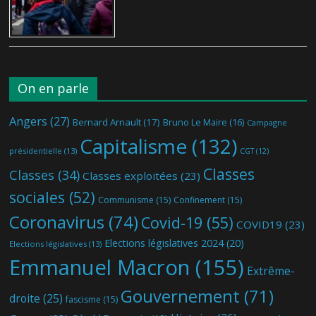
On en parle
Angers
(27)
Bernard Arnault
(17)
Bruno Le Maire
(16)
Campagne
Capitalisme
(132)
présidentielle
(13)
CGT
(12)
Classes
Classes
(34)
Classes exploitées
(23)
sociales
(52)
Communisme
(15)
Confinement
(15)
Coronavirus
(74)
Covid-19
(55)
COVID19
(23)
Elections législatives 2024
(20)
Elections législatives
(13)
Emmanuel Macron
(155)
Extrême-
Gouvernement
(71)
droite
(25)
fascisme
(15)