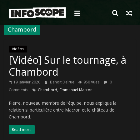
Passer
au
contenu
Chambord
Vidéos
[Vidéo] Sur le tournage, à
Chambord
19 janvier 2020
Benoit Delrue
950 Vues
0
,
Comments
Chambord
Emmanuel Macron
Pierre, nouveau membre de l’équipe, nous explique la
relation si particulière entre Macron et le château de
Chambord.
Read more