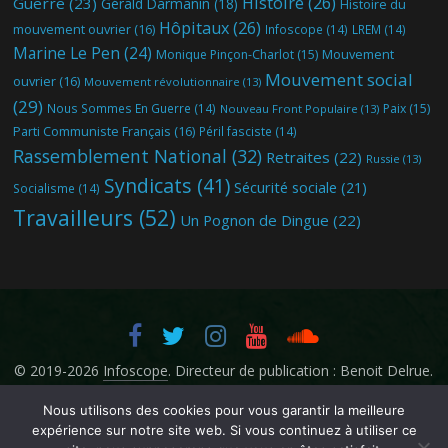
Histoire
(26)
Guerre
(23)
Gérald Darmanin
(18)
Histoire du
Hôpitaux
(26)
mouvement ouvrier
(16)
Infoscope
(14)
LREM
(14)
Marine Le Pen
(24)
Mouvement
Monique Pinçon-Charlot
(15)
Mouvement social
ouvrier
(16)
Mouvement révolutionnaire
(13)
(29)
Nous Sommes En Guerre
(14)
Paix
(15)
Nouveau Front Populaire
(13)
Parti Communiste Français
(16)
Péril fasciste
(14)
Rassemblement National
(32)
Retraites
(22)
Russie
(13)
Syndicats
(41)
Sécurité sociale
(21)
Socialisme
(14)
Travailleurs
(52)
Un Pognon de Dingue
(22)
© 2019-2026
Infoscope
. Directeur de publication : Benoit Delrue.
Nous utilisons des cookies pour vous garantir la meilleure
expérience sur notre site web. Si vous continuez à utiliser ce