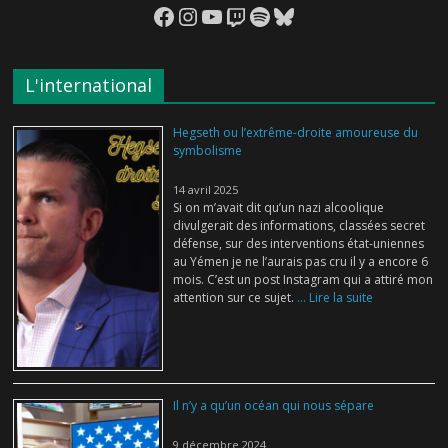
Facebook
Instagram
YouTube
Twitch
Spotify
Bluesky
L'international
Hegseth ou l’extrême-droite amoureuse du
symbolisme
14 avril 2025
Si on m’avait dit qu’un nazi alcoolique
divulgerait des informations, classées secret
défense, sur des interventions état-uniennes
au Yémen je ne l’aurais pas cru il y a encore 6
mois. C’est un post Instagram qui a attiré mon
attention sur ce sujet.
... Lire la suite
Il n’y a qu’un océan qui nous sépare
9 décembre 2024