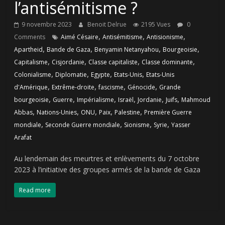
l’antisémitisme ?
9 novembre 2023
Benoit Delrue
2195 Vues
0
,
,
,
Comments
Aimé Césaire
Antisémitisme
Antisionisme
,
,
,
,
Apartheid
Bande de Gaza
Benyamin Netanyahou
Bourgeoisie
,
,
,
,
Capitalisme
Cisjordanie
Classe capitaliste
Classe dominante
,
,
,
,
Colonialisme
Diplomatie
Egypte
Etats-Unis
Etats-Unis
,
,
,
,
d'Amérique
Extrême-droite
fascisme
Génocide
Grande
,
,
,
,
,
,
bourgeoisie
Guerre
Impérialisme
Israël
Jordanie
Juifs
Mahmoud
,
,
,
,
,
Abbas
Nations-Unies
ONU
Paix
Palestine
Première Guerre
,
,
,
,
mondiale
Seconde Guerre mondiale
Sionisme
Syrie
Yasser
Arafat
Au lendemain des meurtres et enlèvements du 7 octobre
2023 à l’initiative des groupes armés de la bande de Gaza
Read more