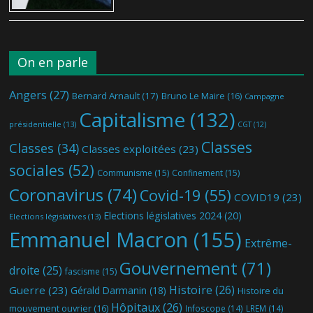
On en parle
Angers
(27)
Bernard Arnault
(17)
Bruno Le Maire
(16)
Campagne
Capitalisme
(132)
présidentielle
(13)
CGT
(12)
Classes
Classes
(34)
Classes exploitées
(23)
sociales
(52)
Communisme
(15)
Confinement
(15)
Coronavirus
(74)
Covid-19
(55)
COVID19
(23)
Elections législatives 2024
(20)
Elections législatives
(13)
Emmanuel Macron
(155)
Extrême-
Gouvernement
(71)
droite
(25)
fascisme
(15)
Histoire
(26)
Guerre
(23)
Gérald Darmanin
(18)
Histoire du
Hôpitaux
(26)
mouvement ouvrier
(16)
Infoscope
(14)
LREM
(14)