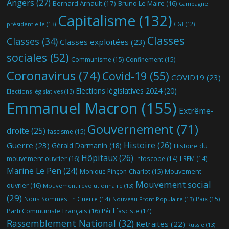
Angers
(27)
Bernard Arnault
(17)
Bruno Le Maire
(16)
Campagne
Capitalisme
(132)
présidentielle
(13)
CGT
(12)
Classes
Classes
(34)
Classes exploitées
(23)
sociales
(52)
Communisme
(15)
Confinement
(15)
Coronavirus
(74)
Covid-19
(55)
COVID19
(23)
Elections législatives 2024
(20)
Elections législatives
(13)
Emmanuel Macron
(155)
Extrême-
Gouvernement
(71)
droite
(25)
fascisme
(15)
Histoire
(26)
Guerre
(23)
Gérald Darmanin
(18)
Histoire du
Hôpitaux
(26)
mouvement ouvrier
(16)
Infoscope
(14)
LREM
(14)
Marine Le Pen
(24)
Mouvement
Monique Pinçon-Charlot
(15)
Mouvement social
ouvrier
(16)
Mouvement révolutionnaire
(13)
(29)
Nous Sommes En Guerre
(14)
Paix
(15)
Nouveau Front Populaire
(13)
Parti Communiste Français
(16)
Péril fasciste
(14)
Rassemblement National
(32)
Retraites
(22)
Russie
(13)