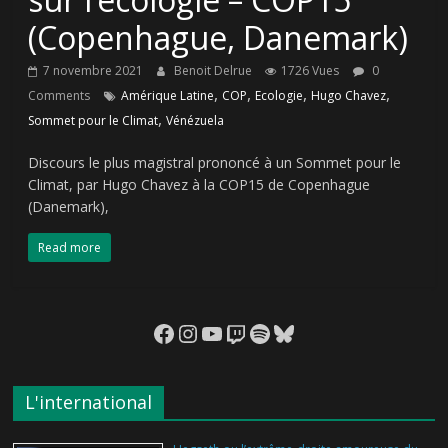
(Copenhague, Danemark)
7 novembre 2021
Benoit Delrue
1726 Vues
0
,
,
,
,
Comments
Amérique Latine
COP
Ecologie
Hugo Chavez
,
Sommet pour le Climat
Vénézuela
Discours le plus magistral prononcé à un Sommet pour le
Climat, par Hugo Chavez à la COP15 de Copenhague
(Danemark),
Read more
Facebook
Instagram
YouTube
Twitch
Spotify
Bluesky
L'international