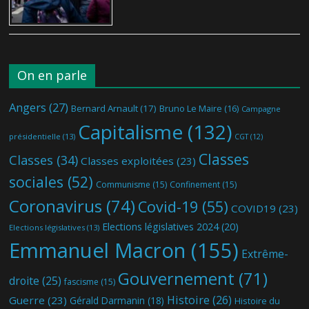
On en parle
Angers
(27)
Bernard Arnault
(17)
Bruno Le Maire
(16)
Campagne
Capitalisme
(132)
présidentielle
(13)
CGT
(12)
Classes
Classes
(34)
Classes exploitées
(23)
sociales
(52)
Communisme
(15)
Confinement
(15)
Coronavirus
(74)
Covid-19
(55)
COVID19
(23)
Elections législatives 2024
(20)
Elections législatives
(13)
Emmanuel Macron
(155)
Extrême-
Gouvernement
(71)
droite
(25)
fascisme
(15)
Histoire
(26)
Guerre
(23)
Gérald Darmanin
(18)
Histoire du