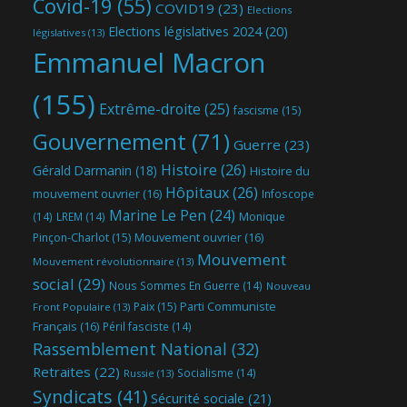
Covid-19
(55)
COVID19
(23)
Elections
Elections législatives 2024
(20)
législatives
(13)
Emmanuel Macron
(155)
Extrême-droite
(25)
fascisme
(15)
Gouvernement
(71)
Guerre
(23)
Histoire
(26)
Gérald Darmanin
(18)
Histoire du
Hôpitaux
(26)
mouvement ouvrier
(16)
Infoscope
Marine Le Pen
(24)
(14)
LREM
(14)
Monique
Mouvement ouvrier
(16)
Pinçon-Charlot
(15)
Mouvement
Mouvement révolutionnaire
(13)
social
(29)
Nous Sommes En Guerre
(14)
Nouveau
Parti Communiste
Paix
(15)
Front Populaire
(13)
Français
(16)
Péril fasciste
(14)
Rassemblement National
(32)
Retraites
(22)
Socialisme
(14)
Russie
(13)
Syndicats
(41)
Sécurité sociale
(21)