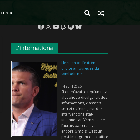
TENIR
Facebook
Instagram
YouTube
Twitch
Spotify
Bluesky
L'international
Hegseth ou l’extrême-
droite amoureuse du
symbolisme
14 avril 2025
Si on m’avait dit qu’un nazi
alcoolique divulgerait des
informations, classées
secret défense, sur des
interventions état-
uniennes au Yémen je ne
l’aurais pas cru il y a
encore 6 mois. C’est un
post Instagram qui a attiré