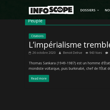
Passer
au
DOSSIERS
NO
contenu
Peuple
Citations
L’impérialisme tremb
26 octobre 2020
Benoit Delrue
943 Vues
Thomas Sankara (1949-1987) est un homme d’État anti
mondiste voltaïque, puis burkinabè, chef de l’État d
Read more