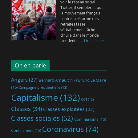
voir le réseau social
Twitter, il semblerait que
le mouvement français
contre la réforme des
retraites fasse
véritablement tâche
d’huile dans le monde
occidental.
... Lire la suite
On en parle
Angers
(27)
Bernard Arnault
(17)
Bruno Le Maire
(16)
Campagne présidentielle
(13)
Capitalisme
(132)
CGT
(12)
Classes
(34)
Classes exploitées
(23)
Classes sociales
(52)
Communisme
(15)
Coronavirus
(74)
Confinement
(15)