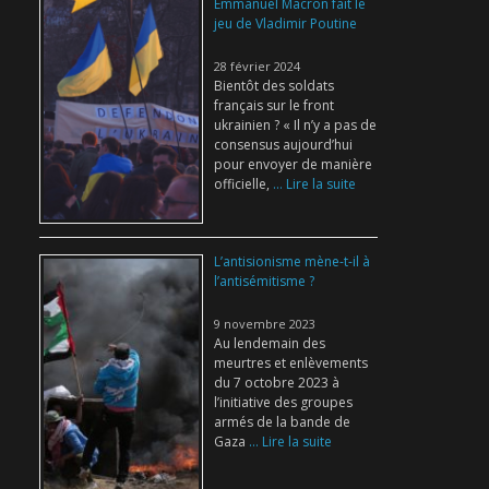
Emmanuel Macron fait le
jeu de Vladimir Poutine
28 février 2024
Bientôt des soldats
français sur le front
ukrainien ? « Il n’y a pas de
consensus aujourd’hui
pour envoyer de manière
officielle,
... Lire la suite
L’antisionisme mène-t-il à
l’antisémitisme ?
9 novembre 2023
Au lendemain des
meurtres et enlèvements
du 7 octobre 2023 à
l’initiative des groupes
armés de la bande de
Gaza
... Lire la suite