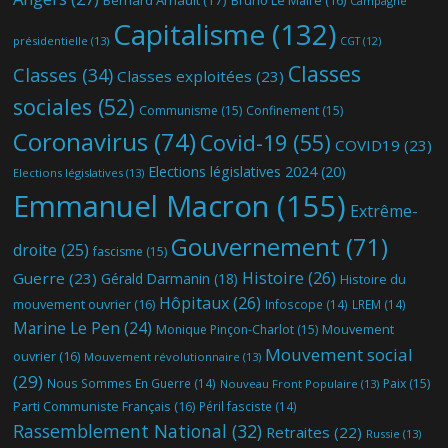
Bernard Arnault
(17)
Bruno Le Maire
(16)
Campagne
Capitalisme
(132)
présidentielle
(13)
CGT
(12)
Classes
Classes
(34)
Classes exploitées
(23)
sociales
(52)
Communisme
(15)
Confinement
(15)
Coronavirus
(74)
Covid-19
(55)
COVID19
(23)
Elections législatives 2024
(20)
Elections législatives
(13)
Emmanuel Macron
(155)
Extrême-
Gouvernement
(71)
droite
(25)
fascisme
(15)
Histoire
(26)
Guerre
(23)
Gérald Darmanin
(18)
Histoire du
Hôpitaux
(26)
mouvement ouvrier
(16)
Infoscope
(14)
LREM
(14)
Marine Le Pen
(24)
Mouvement
Monique Pinçon-Charlot
(15)
Mouvement social
ouvrier
(16)
Mouvement révolutionnaire
(13)
(29)
Nous Sommes En Guerre
(14)
Paix
(15)
Nouveau Front Populaire
(13)
Parti Communiste Français
(16)
Péril fasciste
(14)
Rassemblement National
(32)
Retraites
(22)
Russie
(13)