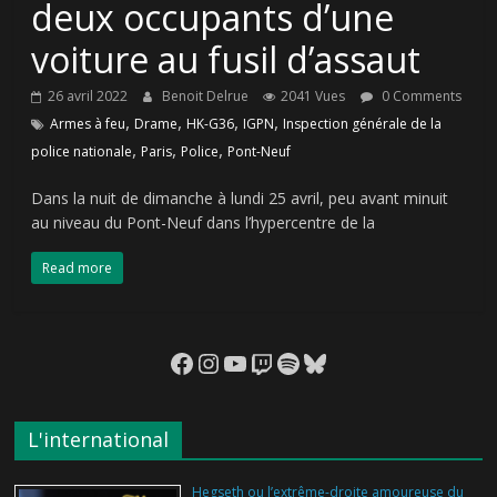
deux occupants d’une
voiture au fusil d’assaut
26 avril 2022
Benoit Delrue
2041 Vues
0 Comments
,
,
,
,
Armes à feu
Drame
HK-G36
IGPN
Inspection générale de la
,
,
,
police nationale
Paris
Police
Pont-Neuf
Dans la nuit de dimanche à lundi 25 avril, peu avant minuit
au niveau du Pont-Neuf dans l’hypercentre de la
Read more
Facebook
Instagram
YouTube
Twitch
Spotify
Bluesky
L'international
Hegseth ou l’extrême-droite amoureuse du