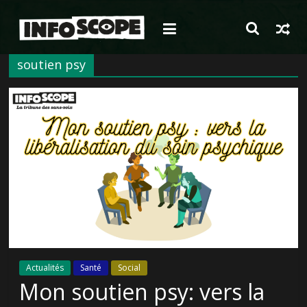
Passer
au
contenu
soutien psy
Actualités
Santé
Social
Mon soutien psy: vers la