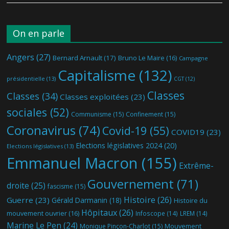
On en parle
Angers
(27)
Bernard Arnault
(17)
Bruno Le Maire
(16)
Campagne
Capitalisme
(132)
présidentielle
(13)
CGT
(12)
Classes
Classes
(34)
Classes exploitées
(23)
sociales
(52)
Communisme
(15)
Confinement
(15)
Coronavirus
(74)
Covid-19
(55)
COVID19
(23)
Elections législatives 2024
(20)
Elections législatives
(13)
Emmanuel Macron
(155)
Extrême-
Gouvernement
(71)
droite
(25)
fascisme
(15)
Histoire
(26)
Guerre
(23)
Gérald Darmanin
(18)
Histoire du
Hôpitaux
(26)
mouvement ouvrier
(16)
Infoscope
(14)
LREM
(14)
Marine Le Pen
(24)
Mouvement
Monique Pinçon-Charlot
(15)