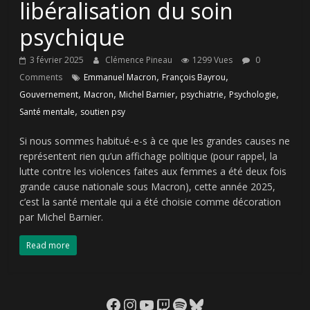
libéralisation du soin
psychique
3 février 2025
Clémence Pineau
1299 Vues
0
,
,
Comments
Emmanuel Macron
François Bayrou
,
,
,
,
,
Gouvernement
Macron
Michel Barnier
psychiatrie
Psychologie
,
Santé mentale
soutien psy
Si nous sommes habitué-e-s à ce que les grandes causes ne
représentent rien qu’un affichage politique (pour rappel, la
lutte contre les violences faites aux femmes a été deux fois
grande cause nationale sous Macron), cette année 2025,
c’est la santé mentale qui a été choisie comme décoration
par Michel Barnier.
Read more
Facebook
Instagram
YouTube
Twitch
Spotify
Bluesky