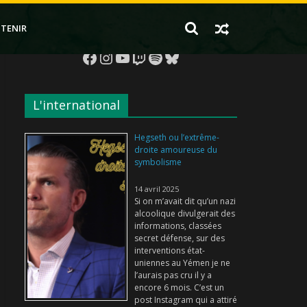
TENIR
Facebook
Instagram
YouTube
Twitch
Spotify
Bluesky
L'international
Hegseth ou l’extrême-
droite amoureuse du
symbolisme
14 avril 2025
Si on m’avait dit qu’un nazi
alcoolique divulgerait des
informations, classées
secret défense, sur des
interventions état-
uniennes au Yémen je ne
l’aurais pas cru il y a
encore 6 mois. C’est un
post Instagram qui a attiré