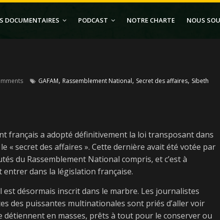
S DOCUMENTAIRES
PODCAST
NOTRE CHARTE
NOUS SOU
,
,
,
omments
GAFAM
Rassemblement National
Secret des affaires
Sibeth
ent français a adopté définitivement la loi transposant dans
le « secret des affaires ». Cette dernière avait été votée par
utés du Rassemblement National compris, et c’est à
t entrer dans la législation française.
il est désormais inscrit dans le marbre. Les journalistes
tes des puissantes multinationales sont priés d’aller voir
 le détiennent en masses, prêts à tout pour le conserver ou