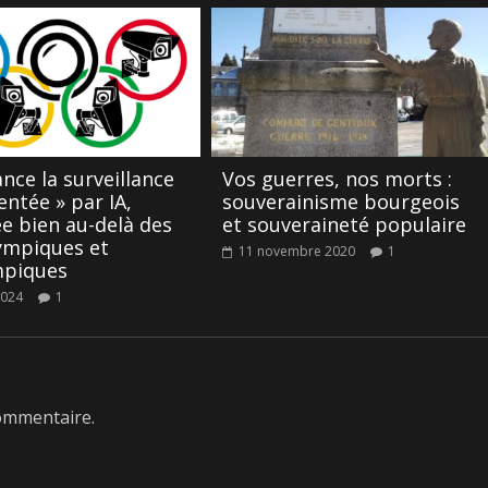
ance la surveillance
Vos guerres, nos morts :
ntée » par IA,
souverainisme bourgeois
e bien au-delà des
et souveraineté populaire
ympiques et
11 novembre 2020
1
mpiques
2024
1
ommentaire.