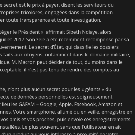
 secret est le prix à payer, disent les serviteurs du
ntreprises tricolores, engagées dans la compétition
r toute transparence et toute investigation.
ger le Président », affirmait Sibeth Ndiaye, alors
en juillet 2017. Son zèle a été récemment récompensé par sa
rnement. Le secret d’État, qui classifie les dossiers
es faits aux citoyens, notamment dans le domaine militaire,
itique. M. Macron peut décider de tout, du moins dans le
acceptable, il n’est pas tenu de rendre des comptes au
he, n’ont plus aucun secret pour les « géants » du
collecte de données personnelles est soigneusement
r lieu les GAFAM – Google, Apple, Facebook, Amazon et
ennes. Votre smartphone, allumé ou en veille, enregistre en
vos amis et vos proches, puis envoie ces enregistrements
stallées. Le plus souvent, sans que l’utilisateur en ait
z d’un produit qui vous intéresse à proximité de votre