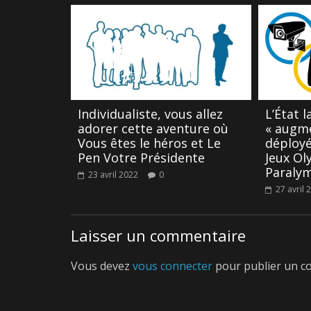
Individualiste, vous allez
L’État l
adorer cette aventure où
« augme
Vous êtes le héros et Le
déployé
Pen Votre Présidente
Jeux Ol
Paraly
23 avril 2022
0
27 avril 
Laisser un commentaire
Vous devez
vous connecter
pour publier un c