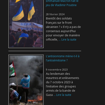
Emmanuel Macron fait le
jeu de Vladimir Poutine
28 février 2024
Bientôt des soldats
français sur le front
ukrainien ? « Il n’y a pas de
consensus aujourd’hui
pour envoyer de manière
officielle,
... Lire la suite
L’antisionisme mène-t-il à
l’antisémitisme ?
9 novembre 2023
Au lendemain des
meurtres et enlèvements
du 7 octobre 2023 à
l’initiative des groupes
armés de la bande de
Gaza
... Lire la suite