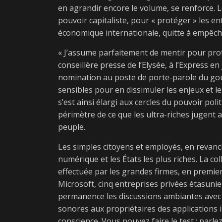
en agrandir encore le volume, se renforce. Le
pouvoir capitaliste, pour « protéger » les e
économique internationale, quitte à empêche
« J’assume parfaitement de mentir pour proté
conseillère presse de l’Elysée, à l’Express 
nomination au poste de porte-parole du gouve
sensibles pour en dissimuler les enjeux et l
s’est ainsi élargi aux cercles du pouvoir pol
périmètre de ce que les ultra-riches jugent 
peuple.
Les simples citoyens et employés, en revanc
numérique et les États les plus riches. La 
effectuée par les grandes firmes, en premie
Microsoft, cinq entreprises privées étasuni
permanence les discussions ambiantes avec 
sonores aux propriétaires des applications in
conscience. Vous pouvez faire le test : parle