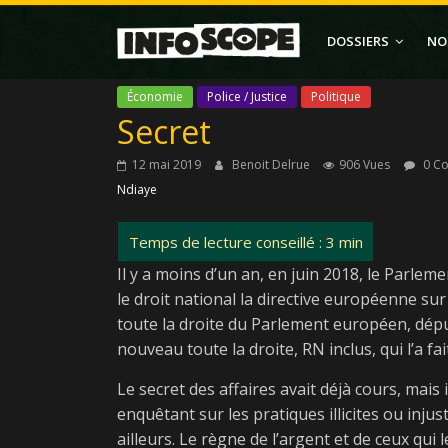
Passer
au
DOSSIERS
NO
contenu
Économie
Police / Justice
Politique
Secret
12 mai 2019
Benoit Delrue
906 Vues
0 C
Ndiaye
Il y a moins d’un an, en juin 2018, le Parlem
le droit national la directive européenne sur 
toute la droite du Parlement européen, dép
nouveau toute la droite, RN inclus, qui l’a fai
Le secret des affaires avait déjà cours, mais 
enquêtant sur les pratiques illicites ou injus
ailleurs. Le règne de l’argent et de ceux qui