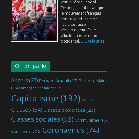
voir le réseau social
Twitter, il semblerait que
le mouvement français
contre la réforme des
retraites fasse
véritablement tâche
d’huile dans le monde
occidental.
... Lire la suite
On en parle
Angers
(27)
Bernard Arnault
(17)
Bruno Le Maire
(16)
Campagne présidentielle
(13)
Capitalisme
(132)
CGT
(12)
Classes
(34)
Classes exploitées
(23)
Classes sociales
(52)
Communisme
(15)
Coronavirus
(74)
Confinement
(15)