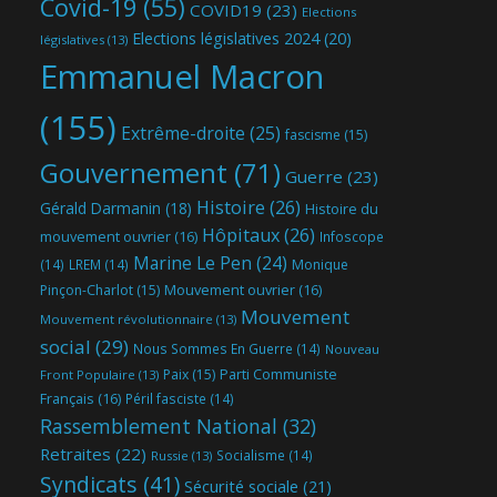
Covid-19
(55)
COVID19
(23)
Elections
Elections législatives 2024
(20)
législatives
(13)
Emmanuel Macron
(155)
Extrême-droite
(25)
fascisme
(15)
Gouvernement
(71)
Guerre
(23)
Histoire
(26)
Gérald Darmanin
(18)
Histoire du
Hôpitaux
(26)
mouvement ouvrier
(16)
Infoscope
Marine Le Pen
(24)
(14)
LREM
(14)
Monique
Mouvement ouvrier
(16)
Pinçon-Charlot
(15)
Mouvement
Mouvement révolutionnaire
(13)
social
(29)
Nous Sommes En Guerre
(14)
Nouveau
Parti Communiste
Paix
(15)
Front Populaire
(13)
Français
(16)
Péril fasciste
(14)
Rassemblement National
(32)
Retraites
(22)
Socialisme
(14)
Russie
(13)
Syndicats
(41)
Sécurité sociale
(21)