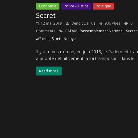
Économie
Police / Justice
Politique
Secret
12 mai 2019
Benoit Delrue
906 Vues
0
,
,
Comments
GAFAM
Rassemblement National
Secret
,
affaires
Sibeth Ndiaye
Il y a moins d’un an, en juin 2018, le Parlement fra
a adopté définitivement la loi transposant dans le
Read more