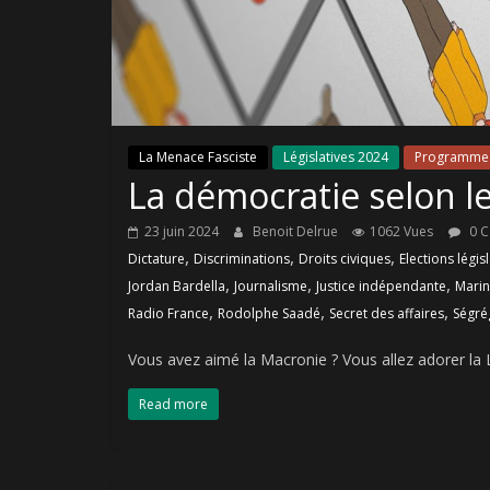
La Menace Fasciste
Législatives 2024
Programme 
La démocratie selon 
23 juin 2024
Benoit Delrue
1062 Vues
0 
,
,
,
Dictature
Discriminations
Droits civiques
Elections légis
,
,
,
Jordan Bardella
Journalisme
Justice indépendante
Marin
,
,
,
Radio France
Rodolphe Saadé
Secret des affaires
Ségré
Vous avez aimé la Macronie ? Vous allez adorer la 
Read more