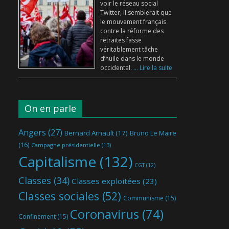
voir le réseau social
Twitter, il semblerait que
le mouvement français
contre la réforme des
retraites fasse
véritablement tâche
d’huile dans le monde
occidental.
... Lire la suite
On en parle
Angers
(27)
Bernard Arnault
(17)
Bruno Le Maire
(16)
Campagne présidentielle
(13)
Capitalisme
(132)
CGT
(12)
Classes
(34)
Classes exploitées
(23)
Classes sociales
(52)
Communisme
(15)
Coronavirus
(74)
Confinement
(15)