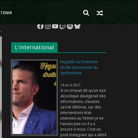
TENIR
Facebook
Instagram
YouTube
Twitch
Spotify
Bluesky
L'international
Hegseth ou l’extrême-
droite amoureuse du
symbolisme
14 avril 2025
Si on m’avait dit qu’un nazi
alcoolique divulgerait des
informations, classées
secret défense, sur des
interventions état-
uniennes au Yémen je ne
l’aurais pas cru il y a
encore 6 mois. C’est un
post Instagram qui a attiré