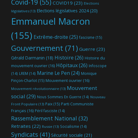
Covid-19
(55)
COVID19
(23)
Elections
Elections législatives 2024
(20)
législatives
(13)
Emmanuel Macron
(155)
Extrême-droite
(25)
fascisme
(15)
Gouvernement
(71)
Guerre
(23)
Histoire
(26)
Gérald Darmanin
(18)
Histoire du
Hôpitaux
(26)
mouvement ouvrier
(16)
Infoscope
Marine Le Pen
(24)
(14)
LREM
(14)
Monique
Mouvement ouvrier
(16)
Pinçon-Charlot
(15)
Mouvement
Mouvement révolutionnaire
(13)
social
(29)
Nous Sommes En Guerre
(14)
Nouveau
Parti Communiste
Paix
(15)
Front Populaire
(13)
Français
(16)
Péril fasciste
(14)
Rassemblement National
(32)
Retraites
(22)
Socialisme
(14)
Russie
(13)
Syndicats
(41)
Sécurité sociale
(21)