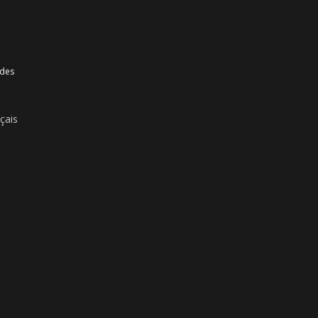
 des
nçais