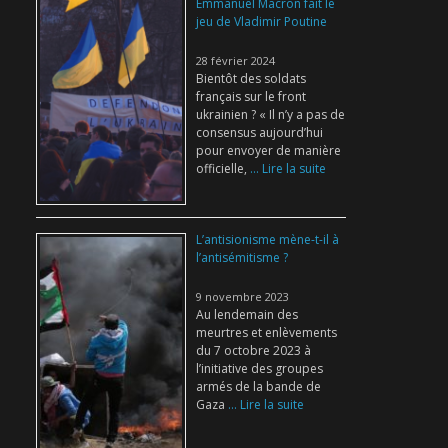
Emmanuel Macron fait le
jeu de Vladimir Poutine
28 février 2024
Bientôt des soldats
français sur le front
ukrainien ? « Il n’y a pas de
consensus aujourd’hui
pour envoyer de manière
officielle,
... Lire la suite
L’antisionisme mène-t-il à
l’antisémitisme ?
9 novembre 2023
Au lendemain des
meurtres et enlèvements
du 7 octobre 2023 à
l’initiative des groupes
armés de la bande de
Gaza
... Lire la suite