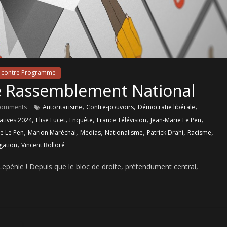
contre Programme
le Rassemblement National
,
,
,
Comments
Autoritarisme
Contre-pouvoirs
Démocratie libérale
,
,
,
,
,
latives 2024
Elise Lucet
Enquête
France Télévision
Jean-Marie Le Pen
,
,
,
,
,
,
e Le Pen
Marion Maréchal
Médias
Nationalisme
Patrick Drahi
Racisme
,
gation
Vincent Bolloré
Lepénie ! Depuis que le bloc de droite, prétendument central,