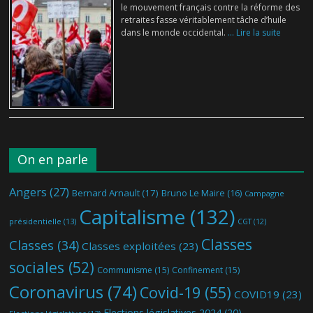
le mouvement français contre la réforme des
retraites fasse véritablement tâche d’huile
dans le monde occidental.
... Lire la suite
On en parle
Angers
(27)
Bernard Arnault
(17)
Bruno Le Maire
(16)
Campagne
Capitalisme
(132)
présidentielle
(13)
CGT
(12)
Classes
Classes
(34)
Classes exploitées
(23)
sociales
(52)
Communisme
(15)
Confinement
(15)
Coronavirus
(74)
Covid-19
(55)
COVID19
(23)
Elections législatives 2024
(20)