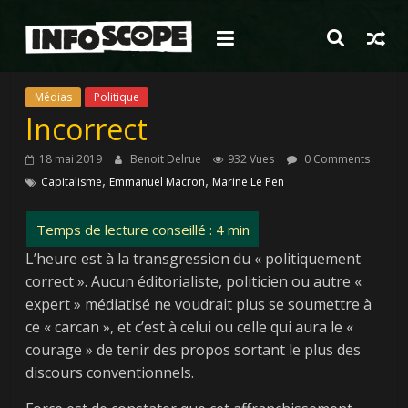
Passer
au
contenu
Médias
Politique
Incorrect
18 mai 2019
Benoit Delrue
932 Vues
0 Comments
,
,
Capitalisme
Emmanuel Macron
Marine Le Pen
L’heure est à la transgression du « politiquement
correct ». Aucun éditorialiste, politicien ou autre «
expert » médiatisé ne voudrait plus se soumettre à
ce « carcan », et c’est à celui ou celle qui aura le «
courage » de tenir des propos sortant le plus des
discours conventionnels.