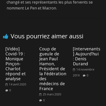
changé et ses représentants les plus fervents se
courante »
nomment Le Pen et Macron.
d’Emmanuel
← Previous
Indulgence
Macron
Vous pourriez aimer aussi
[Vidéo]
Coup de
[Intervenants
Covid-19 :
gueule de
] Aujourd’hui
Monique
Jean Paul
: Denis
Pinçon-
Hamon,
Durand
Charlot
Président de
14 novembre
répond et
la Fédération
2019
0
analyse
des
médecins de
14 avril 2020
France
0
25 mars 2020
0