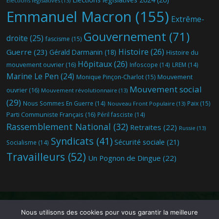
Elections législatives
(13)
Emmanuel Macron
(155)
Extrême-
Gouvernement
(71)
droite
(25)
fascisme
(15)
Histoire
(26)
Guerre
(23)
Gérald Darmanin
(18)
Histoire du
Hôpitaux
(26)
mouvement ouvrier
(16)
Infoscope
(14)
LREM
(14)
Marine Le Pen
(24)
Mouvement
Monique Pinçon-Charlot
(15)
Mouvement social
ouvrier
(16)
Mouvement révolutionnaire
(13)
(29)
Nous Sommes En Guerre
(14)
Paix
(15)
Nouveau Front Populaire
(13)
Parti Communiste Français
(16)
Péril fasciste
(14)
Rassemblement National
(32)
Retraites
(22)
Russie
(13)
Syndicats
(41)
Sécurité sociale
(21)
Socialisme
(14)
Travailleurs
(52)
Un Pognon de Dingue
(22)
Nous utilisons des cookies pour vous garantir la meilleure