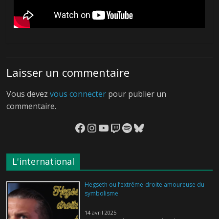
← Previous
Next →
Fruits
Guerre
Laisser un commentaire
Vous devez
vous connecter
pour publier un
commentaire.
Facebook
Instagram
YouTube
Twitch
Spotify
Bluesky
L'international
Hegseth ou l’extrême-droite amoureuse du
symbolisme
14 avril 2025