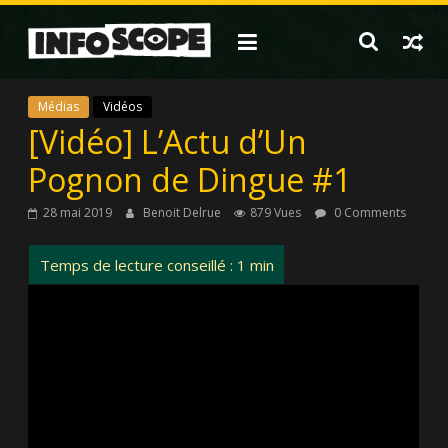
Passer
au
contenu
Médias
Vidéos
[Vidéo] L’Actu d’Un
Pognon de Dingue #1
28 mai 2019
Benoit Delrue
879 Vues
0 Comments