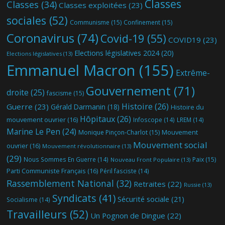
Classes
Classes
(34)
Classes exploitées
(23)
sociales
(52)
Communisme
(15)
Confinement
(15)
Coronavirus
(74)
Covid-19
(55)
COVID19
(23)
Elections législatives 2024
(20)
Elections législatives
(13)
Emmanuel Macron
(155)
Extrême-
Gouvernement
(71)
droite
(25)
fascisme
(15)
Histoire
(26)
Guerre
(23)
Gérald Darmanin
(18)
Histoire du
Hôpitaux
(26)
mouvement ouvrier
(16)
Infoscope
(14)
LREM
(14)
Marine Le Pen
(24)
Mouvement
Monique Pinçon-Charlot
(15)
Mouvement social
ouvrier
(16)
Mouvement révolutionnaire
(13)
(29)
Nous Sommes En Guerre
(14)
Paix
(15)
Nouveau Front Populaire
(13)
Parti Communiste Français
(16)
Péril fasciste
(14)
Rassemblement National
(32)
Retraites
(22)
Russie
(13)
Syndicats
(41)
Sécurité sociale
(21)
Socialisme
(14)
Travailleurs
(52)
Un Pognon de Dingue
(22)