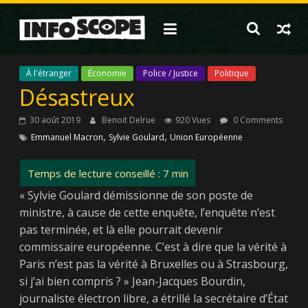
Passer
au
contenu
À l'étranger
Économie
Police / Justice
Politique
Désastreux
30 août 2019
Benoit Delrue
920 Vues
0 Comments
,
,
Emmanuel Macron
Sylvie Goulard
Union Européenne
« Sylvie Goulard démissionne de son poste de
ministre, à cause de cette enquête, l’enquête n’est
pas terminée, et là elle pourrait devenir
commissaire européenne. C’est à dire que la vérité à
Paris n’est pas la vérité à Bruxelles ou à Strasbourg,
si j’ai bien compris ? » Jean-Jacques Bourdin,
journaliste électron libre, a étrillé la secrétaire d’État