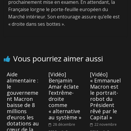
prochainement mise en examen. En attendant, la
[Vidéo] Dépenses
Française lorgne le porte-feuille européen du
de Macron pour
Marché intérieur. Son entourage assure qu’elle est
2017 : Remises
« droite dans ses bottes ».
illégales &
← Previous
Pyramides
contrôle bâclé
Vous pourriez aimer aussi
Aide
[Vidéo]
[Vidéo]
alimentaire :
Benjamin
« Emmanuel
le
Amar éclate
Macron est
gouverneme
l’extrême-
le portrait-
nt Macron
droite
robot du
baisse de 8
comme
Président
millions
« alternative
rêvé par le
d’euros les
au système »
Capital »
dotations au
28 décembre
22 novembre
cœur de la