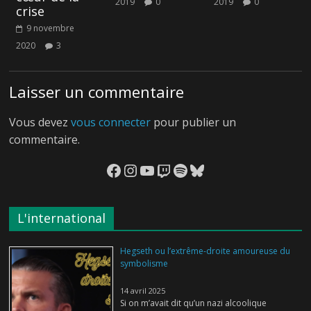
2019
0
2019
0
crise
9 novembre
2020
3
Laisser un commentaire
Vous devez
vous connecter
pour publier un
commentaire.
Facebook
Instagram
YouTube
Twitch
Spotify
Bluesky
L'international
Hegseth ou l’extrême-droite amoureuse du
symbolisme
14 avril 2025
Si on m’avait dit qu’un nazi alcoolique