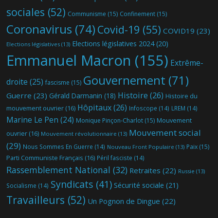
sociales
(52)
Communisme
(15)
Confinement
(15)
Coronavirus
(74)
Covid-19
(55)
COVID19
(23)
Elections législatives 2024
(20)
Elections législatives
(13)
Emmanuel Macron
(155)
Extrême-
Gouvernement
(71)
droite
(25)
fascisme
(15)
Histoire
(26)
Guerre
(23)
Gérald Darmanin
(18)
Histoire du
Hôpitaux
(26)
mouvement ouvrier
(16)
Infoscope
(14)
LREM
(14)
Marine Le Pen
(24)
Mouvement
Monique Pinçon-Charlot
(15)
Mouvement social
ouvrier
(16)
Mouvement révolutionnaire
(13)
(29)
Nous Sommes En Guerre
(14)
Paix
(15)
Nouveau Front Populaire
(13)
Parti Communiste Français
(16)
Péril fasciste
(14)
Rassemblement National
(32)
Retraites
(22)
Russie
(13)
Syndicats
(41)
Sécurité sociale
(21)
Socialisme
(14)
Travailleurs
(52)
Un Pognon de Dingue
(22)