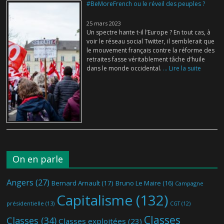
#BeMoreFrench ou le réveil des peuples ?
25 mars 2023
Un spectre hante t-il l’Europe ? En tout cas, à
voir le réseau social Twitter, il semblerait que
le mouvement français contre la réforme des
retraites fasse véritablement tâche d’huile
dans le monde occidental.
... Lire la suite
On en parle
Angers
(27)
Bernard Arnault
(17)
Bruno Le Maire
(16)
Campagne
Capitalisme
(132)
présidentielle
(13)
CGT
(12)
Classes
Classes
(34)
Classes exploitées
(23)