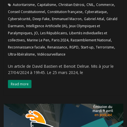
,
,
,
,
,
Autoritarisme
Capitalisme
Christian Estrosi
CNIL
Commerce
,
,
,
Conseil Constitutionnel
Constitution française
Cyberattaque
,
,
,
,
Cybersécurité
Deep Fake
Emmanuel Macron
Gabriel Attal
Gérald
,
,
Darmanin
Intelligence Artificielle (IA)
Jeux Olympiques et
,
,
,
Paralympiques
JO
Les Républicains
Libertés individuelles et
,
,
,
,
collectives
Marine Le Pen
Paris 2024
Rassemblement National
,
,
,
,
,
Reconnaissance faciale
Renaissance
RGPD
Start-up
Terrorisme
,
Ultra-libéralisme
Vidéosurveillance
Un article de David Bastien et Benoit Delrue. Mis à jour le
27/04/2024 à 19h45. Le 25 mars 2024, le
Read more