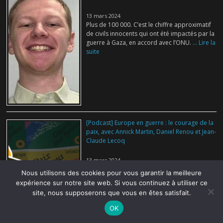
13 mars 2024
Plus de 100 000. C’est le chiffre approximatif
de civils innocents qui ont été impactés par la
guerre à Gaza, en accord avec l’ONU.
... Lire la
suite
[Podcast] Europe en guerre : le courage de la
paix, avec Annick Martin, Daniel Renou et Jean-
Claude Lecoq
13 mars 2024
On se l’était promis: plus jamais ça. La guerre.
Nous utilisons des cookies pour vous garantir la meilleure
En Europe. Mais depuis 2022, la donne a
expérience sur notre site web. Si vous continuez à utiliser ce
changé, la Russie
... Lire la suite
site, nous supposerons que vous en êtes satisfait.
OK