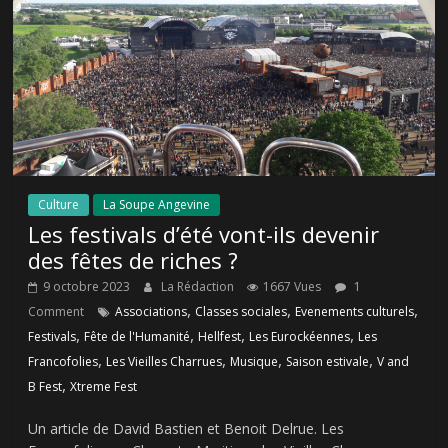
Culture
La Soupe Angevine
Les festivals d’été vont-ils devenir
des fêtes de riches ?
9 octobre 2023
La Rédaction
1667 Vues
1
,
,
,
Comment
Associations
Classes sociales
Evenements culturels
,
,
,
,
Festivals
Fête de l'Humanité
Hellfest
Les Eurockéennes
Les
,
,
,
,
Francofolies
Les Vieilles Charrues
Musique
Saison estivale
V and
,
B Fest
Xtreme Fest
Un article de David Bastien et Benoit Delrue. Les