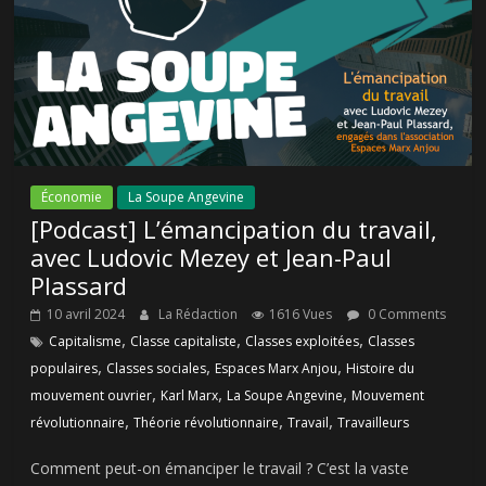
Économie
La Soupe Angevine
[Podcast] L’émancipation du travail,
avec Ludovic Mezey et Jean-Paul
Plassard
10 avril 2024
La Rédaction
1616 Vues
0 Comments
,
,
,
Capitalisme
Classe capitaliste
Classes exploitées
Classes
,
,
,
populaires
Classes sociales
Espaces Marx Anjou
Histoire du
,
,
,
mouvement ouvrier
Karl Marx
La Soupe Angevine
Mouvement
,
,
,
révolutionnaire
Théorie révolutionnaire
Travail
Travailleurs
Comment peut-on émanciper le travail ? C’est la vaste