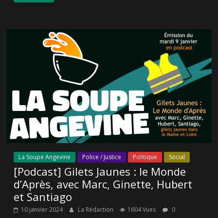
La Soupe Angevine
Police / Justice
Politique
Social
[Podcast] Gilets Jaunes : le Monde
d’Après, avec Marc, Ginette, Hubert
et Santiago
10 janvier 2024
La Rédaction
1604 Vues
0