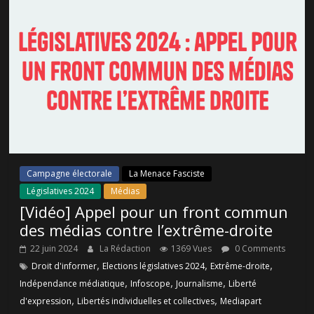
Campagne électorale
La Menace Fasciste
Législatives 2024
Médias
[Vidéo] Appel pour un front commun
des médias contre l’extrême-droite
22 juin 2024
La Rédaction
1369 Vues
0 Comments
,
,
,
Droit d'informer
Elections législatives 2024
Extrême-droite
,
,
,
Indépendance médiatique
Infoscope
Journalisme
Liberté
,
,
d'expression
Libertés individuelles et collectives
Mediapart