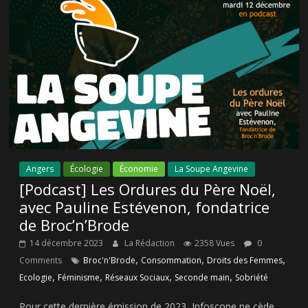
Angers
Écologie
Économie
La Soupe Angevine
[Podcast] Les Ordures du Père Noël,
avec Pauline Estévenon, fondatrice
de Broc’n’Brode
14 décembre 2023
La Rédaction
2358 Vues
0
,
,
,
Comments
Broc'n'Brode
Consommation
Droits des Femmes
,
,
,
,
Ecologie
Féminisme
Réseaux Sociaux
Seconde main
Sobriété
Pour cette dernière émission de 2023, Infoscope ne cède