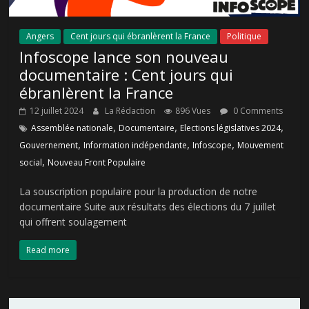
Angers
Cent jours qui ébranlèrent la France
Politique
Infoscope lance son nouveau
documentaire : Cent jours qui
ébranlèrent la France
12 juillet 2024
La Rédaction
896 Vues
0 Comments
,
,
,
Assemblée nationale
Documentaire
Elections législatives 2024
,
,
,
Gouvernement
Information indépendante
Infoscope
Mouvement
,
social
Nouveau Front Populaire
La souscription populaire pour la production de notre
documentaire Suite aux résultats des élections du 7 juillet
qui offrent soulagement
Read more