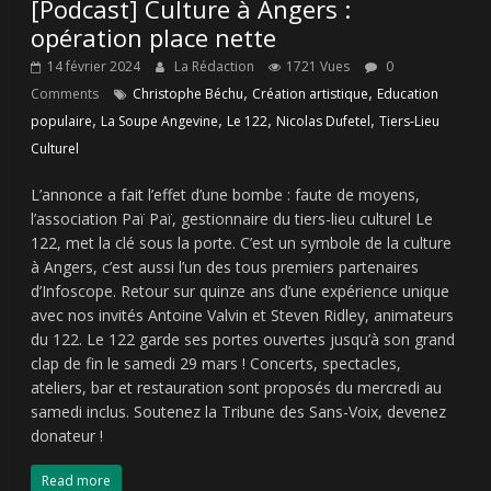
[Podcast] Culture à Angers :
opération place nette
14 février 2024
La Rédaction
1721 Vues
0
,
,
Comments
Christophe Béchu
Création artistique
Education
,
,
,
,
populaire
La Soupe Angevine
Le 122
Nicolas Dufetel
Tiers-Lieu
Culturel
L’annonce a fait l’effet d’une bombe : faute de moyens,
l’association Paï Paï, gestionnaire du tiers-lieu culturel Le
122, met la clé sous la porte. C’est un symbole de la culture
à Angers, c’est aussi l’un des tous premiers partenaires
d’Infoscope. Retour sur quinze ans d’une expérience unique
avec nos invités Antoine Valvin et Steven Ridley, animateurs
du 122. Le 122 garde ses portes ouvertes jusqu’à son grand
clap de fin le samedi 29 mars ! Concerts, spectacles,
ateliers, bar et restauration sont proposés du mercredi au
samedi inclus. Soutenez la Tribune des Sans-Voix, devenez
donateur !
Read more