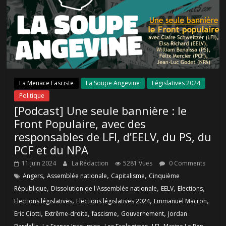
La Menace Fasciste
La Soupe Angevine
Législatives 2024
Politique
[Podcast] Une seule bannière : le
Front Populaire, avec des
responsables de LFI, d’EELV, du PS, du
PCF et du NPA
11 juin 2024
La Rédaction
5281 Vues
0 Comments
,
,
,
Angers
Assemblée nationale
Capitalisme
Cinquième
,
,
,
,
République
Dissolution de l'Assemblée nationale
EELV
Elections
,
,
,
Elections législatives
Elections législatives 2024
Emmanuel Macron
,
,
,
,
Eric Ciotti
Extrême-droite
fascisme
Gouvernement
Jordan
,
,
,
,
,