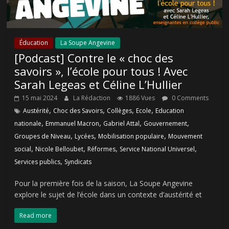
Éducation
La Soupe Angevine
[Podcast] Contre le « choc des
savoirs », l’école pour tous ! Avec
Sarah Legeas et Céline L’Hullier
15 mai 2024
La Rédaction
1886 Vues
0 Comments
,
,
,
,
Austérité
Choc des Savoirs
Collèges
Ecole
Education
,
,
,
,
nationale
Emmanuel Macron
Gabriel Attal
Gouvernement
,
,
,
Groupes de Niveau
Lycées
Mobilisation populaire
Mouvement
,
,
,
,
social
Nicole Belloubet
Réformes
Service National Universel
,
Services publics
Syndicats
Pour la première fois de la saison, La Soupe Angevine
explore le sujet de l’école dans un contexte d’austérité et
Read more