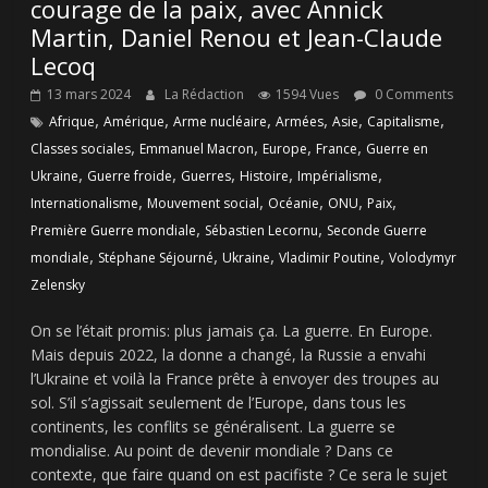
courage de la paix, avec Annick
Martin, Daniel Renou et Jean-Claude
Lecoq
13 mars 2024
La Rédaction
1594 Vues
0 Comments
,
,
,
,
,
,
Afrique
Amérique
Arme nucléaire
Armées
Asie
Capitalisme
,
,
,
,
Classes sociales
Emmanuel Macron
Europe
France
Guerre en
,
,
,
,
,
Ukraine
Guerre froide
Guerres
Histoire
Impérialisme
,
,
,
,
,
Internationalisme
Mouvement social
Océanie
ONU
Paix
,
,
Première Guerre mondiale
Sébastien Lecornu
Seconde Guerre
,
,
,
,
mondiale
Stéphane Séjourné
Ukraine
Vladimir Poutine
Volodymyr
Zelensky
On se l’était promis: plus jamais ça. La guerre. En Europe.
Mais depuis 2022, la donne a changé, la Russie a envahi
l’Ukraine et voilà la France prête à envoyer des troupes au
sol. S’il s’agissait seulement de l’Europe, dans tous les
continents, les conflits se généralisent. La guerre se
mondialise. Au point de devenir mondiale ? Dans ce
contexte, que faire quand on est pacifiste ? Ce sera le sujet