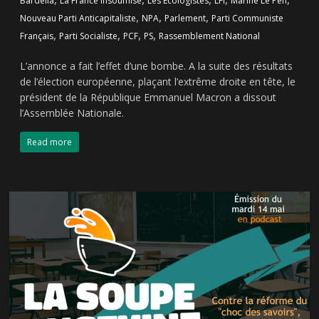
Bardella
La France Insoumise
Les Ecologistes
LFI
Marine Le Pen
,
,
,
Nouveau Parti Anticapitaliste
NPA
Parlement
Parti Communiste
,
,
,
,
Français
Parti Socialiste
PCF
PS
Rassemblement National
L’annonce a fait l’effet d’une bombe. A la suite des résultats
de l’élection européenne, plaçant l’extrême droite en tête, le
président de la République Emmanuel Macron a dissout
l’Assemblée Nationale.
Read more