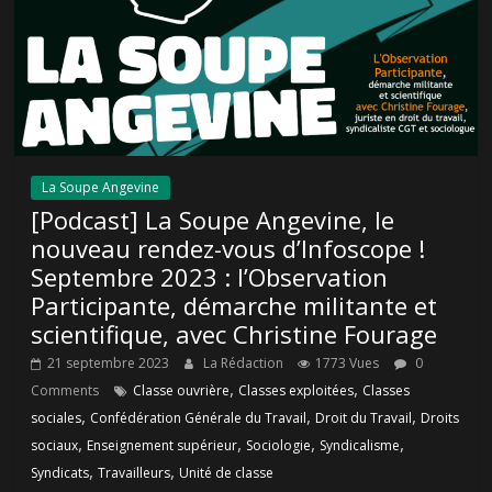
La Soupe Angevine
[Podcast] La Soupe Angevine, le
nouveau rendez-vous d’Infoscope !
Septembre 2023 : l’Observation
Participante, démarche militante et
scientifique, avec Christine Fourage
21 septembre 2023
La Rédaction
1773 Vues
0
,
,
Comments
Classe ouvrière
Classes exploitées
Classes
,
,
,
sociales
Confédération Générale du Travail
Droit du Travail
Droits
,
,
,
,
sociaux
Enseignement supérieur
Sociologie
Syndicalisme
,
,
Syndicats
Travailleurs
Unité de classe