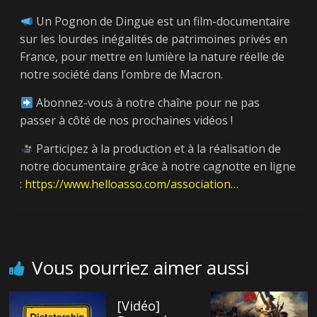
Un Pognon de Dingue est un film-documentaire
sur les lourdes inégalités de patrimoines privés en
France, pour mettre en lumière la nature réelle de
notre société dans l’ombre de Macron.
Abonnez-vous à notre chaîne pour ne pas
← Previous
passer à côté de nos prochaines vidéos !
[Vidéo] Denis
Next →
Participez à la production et à la réalisation de
Durand réagit aux
[Vidéo] Franck
notre documentaire grâce à notre cagnotte en ligne
mensonges et à la
Lepage démolit le
:
https://www.helloasso.com/association…
démagogie de M.
mythe de l’égalité
Macron
des chances
Vous pourriez aimer aussi
[Vidéo]