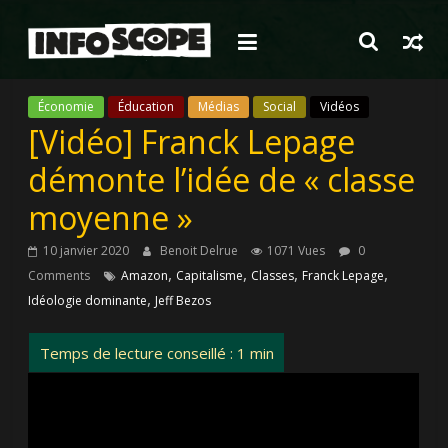
Passer
au
contenu
Économie
Éducation
Médias
Social
Vidéos
[Vidéo] Franck Lepage
démonte l’idée de « classe
moyenne »
10 janvier 2020
Benoit Delrue
1071 Vues
0
,
,
,
,
Comments
Amazon
Capitalisme
Classes
Franck Lepage
,
Idéologie dominante
Jeff Bezos