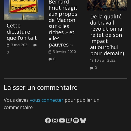
Bernard
Friot réagit
aux propos
De la qualité
de Macron
du travail
Cette
sur « les
révolutionnai
dictature
riches » et
re (et de son
que l’on tait
« les
impact
pauvres »
3 mai 2021
aujourd’hui
3 février 2020
0
pour demain)
0
10 avril 2022
0
Laisser un commentaire
Vous devez
vous connecter
pour publier un
commentaire.
Facebook
Instagram
YouTube
Twitch
Spotify
Bluesky