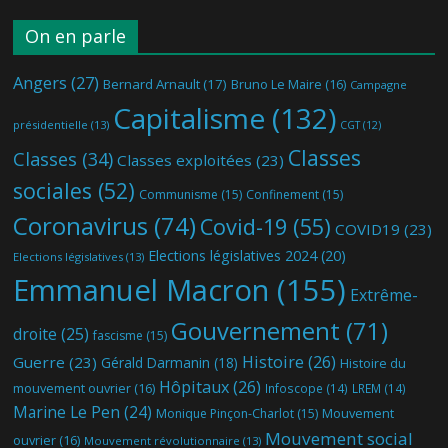
On en parle
Angers
(27)
Bernard Arnault
(17)
Bruno Le Maire
(16)
Campagne
Capitalisme
(132)
présidentielle
(13)
CGT
(12)
Classes
Classes
(34)
Classes exploitées
(23)
sociales
(52)
Communisme
(15)
Confinement
(15)
Coronavirus
(74)
Covid-19
(55)
COVID19
(23)
Elections législatives 2024
(20)
Elections législatives
(13)
Emmanuel Macron
(155)
Extrême-
Gouvernement
(71)
droite
(25)
fascisme
(15)
Histoire
(26)
Guerre
(23)
Gérald Darmanin
(18)
Histoire du
Hôpitaux
(26)
mouvement ouvrier
(16)
Infoscope
(14)
LREM
(14)
Marine Le Pen
(24)
Mouvement
Monique Pinçon-Charlot
(15)
Mouvement social
ouvrier
(16)
Mouvement révolutionnaire
(13)