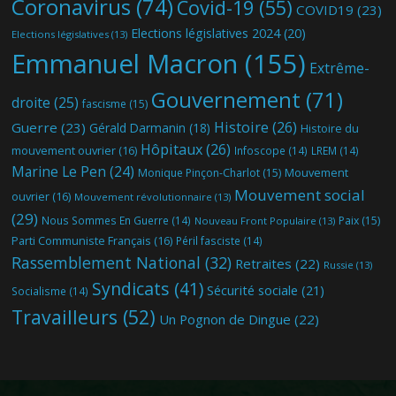
Coronavirus
(74)
Covid-19
(55)
COVID19
(23)
Elections législatives 2024
(20)
Elections législatives
(13)
Emmanuel Macron
(155)
Extrême-
Gouvernement
(71)
droite
(25)
fascisme
(15)
Histoire
(26)
Guerre
(23)
Gérald Darmanin
(18)
Histoire du
Hôpitaux
(26)
mouvement ouvrier
(16)
Infoscope
(14)
LREM
(14)
Marine Le Pen
(24)
Mouvement
Monique Pinçon-Charlot
(15)
Mouvement social
ouvrier
(16)
Mouvement révolutionnaire
(13)
(29)
Nous Sommes En Guerre
(14)
Paix
(15)
Nouveau Front Populaire
(13)
Parti Communiste Français
(16)
Péril fasciste
(14)
Rassemblement National
(32)
Retraites
(22)
Russie
(13)
Syndicats
(41)
Sécurité sociale
(21)
Socialisme
(14)
Travailleurs
(52)
Un Pognon de Dingue
(22)