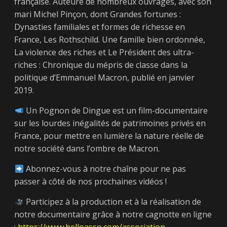
française. Auteure de nombreux ouvrages, avec son
mari Michel Pinçon, dont Grandes fortunes :
Dynasties familiales et formes de richesse en
France, Les Rothschild. Une famille bien ordonnée,
La violence des riches et Le Président des ultra-
riches : Chronique du mépris de classe dans la
politique d’Emmanuel Macron, publié en janvier
2019.
Un Pognon de Dingue est un film-documentaire
sur les lourdes inégalités de patrimoines privés en
France, pour mettre en lumière la nature réelle de
← Previous
notre société dans l’ombre de Macron.
[Vidéo]
Présidentielle :
Abonnez-vous à notre chaîne pour ne pas
Retour sur la
passer à côté de nos prochaines vidéos !
proximité entre le
Participez à la production et à la réalisation de
candidat de la
notre documentaire grâce à notre cagnotte en ligne
finance et les
:
https://www.helloasso.com/association…