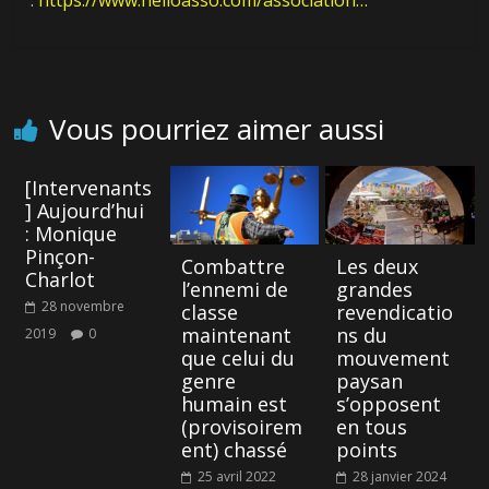
médias
Next →
capitalistes
49.3
Vous pourriez aimer aussi
[Intervenants
] Aujourd’hui
: Monique
Pinçon-
Combattre
Les deux
Charlot
l’ennemi de
grandes
28 novembre
classe
revendicatio
maintenant
ns du
2019
0
que celui du
mouvement
genre
paysan
humain est
s’opposent
(provisoirem
en tous
ent) chassé
points
25 avril 2022
28 janvier 2024