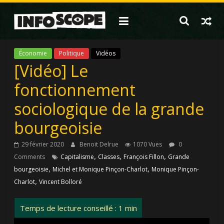
Passer
au
contenu
Économie
Politique
Vidéos
[Vidéo] Le
fonctionnement
sociologique de la grande
bourgeoisie
29 février 2020
Benoit Delrue
1070 Vues
0
,
,
,
Comments
Capitalisme
Classes
François Fillon
Grande
,
,
bourgeoisie
Michel et Monique Pinçon-Charlot
Monique Pinçon-
,
Charlot
Vincent Bolloré