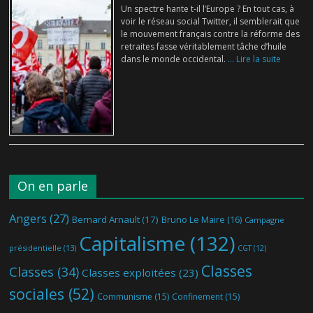
Un spectre hante t-il l’Europe ? En tout cas, à
voir le réseau social Twitter, il semblerait que
le mouvement français contre la réforme des
retraites fasse véritablement tâche d’huile
dans le monde occidental.
... Lire la suite
On en parle
Angers
(27)
Bernard Arnault
(17)
Bruno Le Maire
(16)
Campagne
Capitalisme
(132)
présidentielle
(13)
CGT
(12)
Classes
Classes
(34)
Classes exploitées
(23)
sociales
(52)
Communisme
(15)
Confinement
(15)