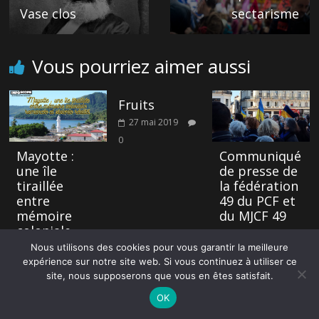
Vase clos
sectarisme
Vous pourriez aimer aussi
Fruits
27 mai 2019
0
Mayotte :
Communiqué
une île
de presse de
tiraillée
la fédération
entre
49 du PCF et
mémoire
du MJCF 49
coloniale
28 février 2022
romancée et
Nous utilisons des cookies pour vous garantir la meilleure
0
violente
expérience sur notre site web. Si vous continuez à utiliser ce
réalité
site, nous supposerons que vous en êtes satisfait.
31 mars 2025
OK
0