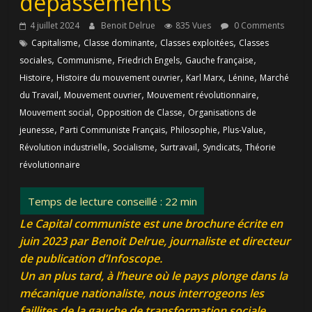
dépassements
4 juillet 2024
Benoit Delrue
835 Vues
0 Comments
,
,
,
Capitalisme
Classe dominante
Classes exploitées
Classes
,
,
,
,
sociales
Communisme
Friedrich Engels
Gauche française
,
,
,
,
Histoire
Histoire du mouvement ouvrier
Karl Marx
Lénine
Marché
,
,
,
du Travail
Mouvement ouvrier
Mouvement révolutionnaire
,
,
Mouvement social
Opposition de Classe
Organisations de
,
,
,
,
jeunesse
Parti Communiste Français
Philosophie
Plus-Value
,
,
,
,
Révolution industrielle
Socialisme
Surtravail
Syndicats
Théorie
révolutionnaire
Le Capital communiste est une brochure écrite en
juin 2023 par Benoit Delrue, journaliste et directeur
de publication d’Infoscope.
Un an plus tard, à l’heure où le pays plonge dans la
mécanique nationaliste, nous interrogeons les
faillites de la gauche de transformation sociale,