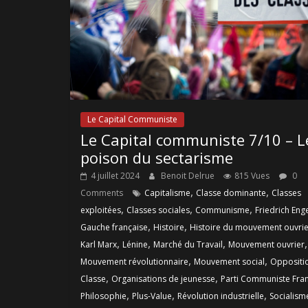
Le Capital Communiste
Le Capital communiste 7/10 – L
poison du sectarisme
4 juillet 2024
Benoit Delrue
815 Vues
0
,
,
Comments
Capitalisme
Classe dominante
Classes
,
,
,
exploitées
Classes sociales
Communisme
Friedrich Eng
,
,
Gauche française
Histoire
Histoire du mouvement ouvrie
,
,
,
,
Karl Marx
Lénine
Marché du Travail
Mouvement ouvrier
,
,
Mouvement révolutionnaire
Mouvement social
Oppositi
,
,
Classe
Organisations de jeunesse
Parti Communiste Fran
,
,
,
Philosophie
Plus-Value
Révolution industrielle
Socialism