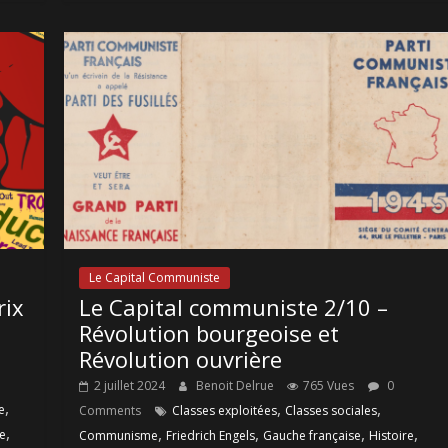
Le Capital Communiste
rix
Le Capital communiste 2/10 –
Révolution bourgeoise et
Révolution ouvrière
2 juillet 2024
Benoit Delrue
765 Vues
0
,
,
,
e
Comments
Classes exploitées
Classes sociales
,
,
,
,
,
e
Communisme
Friedrich Engels
Gauche française
Histoire