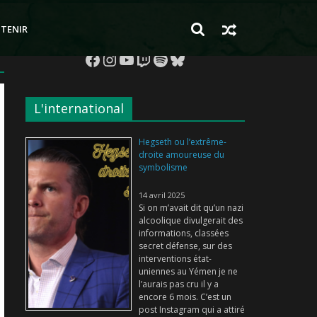
TENIR
Facebook
Instagram
YouTube
Twitch
Spotify
Bluesky
L'international
Hegseth ou l’extrême-
droite amoureuse du
symbolisme
14 avril 2025
Si on m’avait dit qu’un nazi
alcoolique divulgerait des
informations, classées
secret défense, sur des
interventions état-
uniennes au Yémen je ne
l’aurais pas cru il y a
encore 6 mois. C’est un
post Instagram qui a attiré