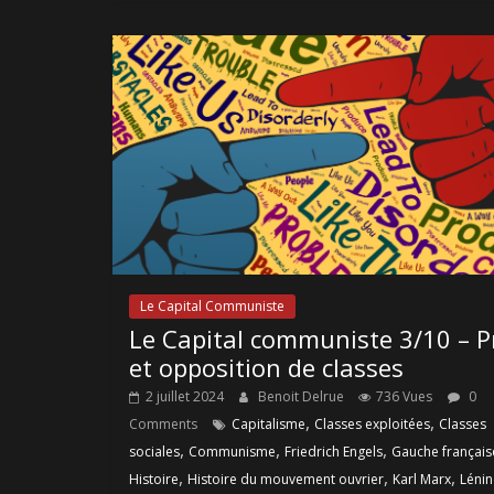
Le Capital Communiste
Le Capital communiste 3/10 – P
et opposition de classes
2 juillet 2024
Benoit Delrue
736 Vues
0
,
,
Comments
Capitalisme
Classes exploitées
Classes
,
,
,
sociales
Communisme
Friedrich Engels
Gauche français
,
,
,
Histoire
Histoire du mouvement ouvrier
Karl Marx
Lénin