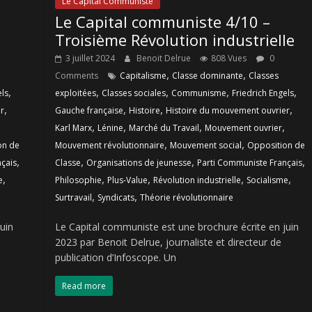
Le Capital Communiste
Le Capital communiste 4/10 –
Troisième Révolution industrielle
3 juillet 2024
Benoit Delrue
808 Vues
0
,
,
Comments
Capitalisme
Classe dominante
Classes
,
,
,
,
,
els
exploitées
Classes sociales
Communisme
Friedrich Engels
,
,
,
,
r
Gauche française
Histoire
Histoire du mouvement ouvrier
,
,
,
,
Karl Marx
Lénine
Marché du Travail
Mouvement ouvrier
,
,
on de
Mouvement révolutionnaire
Mouvement social
Opposition de
,
,
,
,
çais
Classe
Organisations de jeunesse
Parti Communiste Français
,
,
,
,
,
e
Philosophie
Plus-Value
Révolution industrielle
Socialisme
,
,
Surtravail
Syndicats
Théorie révolutionnaire
uin
Le Capital communiste est une brochure écrite en juin
2023 par Benoit Delrue, journaliste et directeur de
publication d’Infoscope. Un
Read more