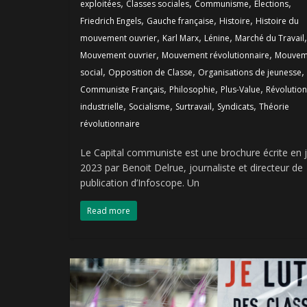
,
,
,
,
exploitées
Classes sociales
Communisme
Elections
,
,
,
Friedrich Engels
Gauche française
Histoire
Histoire du
,
,
,
,
mouvement ouvrier
Karl Marx
Lénine
Marché du Travail
,
,
Mouvement ouvrier
Mouvement révolutionnaire
Mouvem
,
,
,
social
Opposition de Classe
Organisations de jeunesse
,
,
,
Communiste Français
Philosophie
Plus-Value
Révolution
,
,
,
,
industrielle
Socialisme
Surtravail
Syndicats
Théorie
révolutionnaire
Le Capital communiste est une brochure écrite en j
2023 par Benoit Delrue, journaliste et directeur de
publication d’Infoscope. Un
Read more