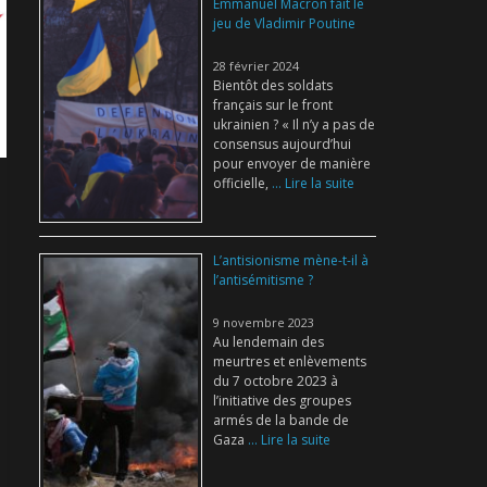
Emmanuel Macron fait le
jeu de Vladimir Poutine
28 février 2024
Bientôt des soldats
français sur le front
ukrainien ? « Il n’y a pas de
consensus aujourd’hui
pour envoyer de manière
officielle,
... Lire la suite
L’antisionisme mène-t-il à
l’antisémitisme ?
9 novembre 2023
Au lendemain des
meurtres et enlèvements
du 7 octobre 2023 à
l’initiative des groupes
armés de la bande de
Gaza
... Lire la suite