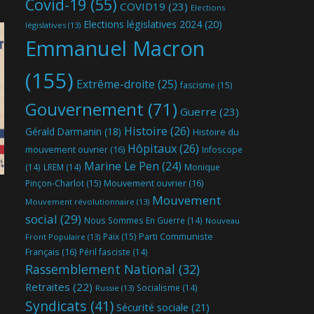
Covid-19
(55)
COVID19
(23)
Elections
Elections législatives 2024
(20)
législatives
(13)
Emmanuel Macron
(155)
Extrême-droite
(25)
fascisme
(15)
Gouvernement
(71)
Guerre
(23)
Histoire
(26)
Gérald Darmanin
(18)
Histoire du
Hôpitaux
(26)
mouvement ouvrier
(16)
Infoscope
Marine Le Pen
(24)
(14)
LREM
(14)
Monique
Mouvement ouvrier
(16)
Pinçon-Charlot
(15)
Mouvement
Mouvement révolutionnaire
(13)
social
(29)
Nous Sommes En Guerre
(14)
Nouveau
Parti Communiste
Paix
(15)
Front Populaire
(13)
Français
(16)
Péril fasciste
(14)
Rassemblement National
(32)
Retraites
(22)
Socialisme
(14)
Russie
(13)
Syndicats
(41)
Sécurité sociale
(21)