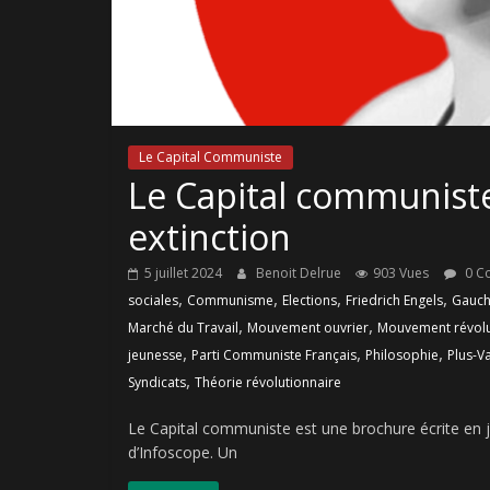
Le Capital Communiste
Le Capital communiste
extinction
5 juillet 2024
Benoit Delrue
903 Vues
0 C
,
,
,
,
sociales
Communisme
Elections
Friedrich Engels
Gauch
,
,
Marché du Travail
Mouvement ouvrier
Mouvement révolu
,
,
,
jeunesse
Parti Communiste Français
Philosophie
Plus-V
,
Syndicats
Théorie révolutionnaire
Le Capital communiste est une brochure écrite en ju
d’Infoscope. Un