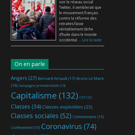
voir le réseau social
Twitter, il semblerait que
le mouvement français
contre la réforme des
retraites fasse
véritablement tâche
d’huile dans le monde
occidental.
... Lire la suite
On en parle
Angers
(27)
Bernard Arnault
(17)
Bruno Le Maire
(16)
Campagne présidentielle
(13)
Capitalisme
(132)
CGT
(12)
Classes
(34)
Classes exploitées
(23)
Classes sociales
(52)
Communisme
(15)
Coronavirus
(74)
Confinement
(15)