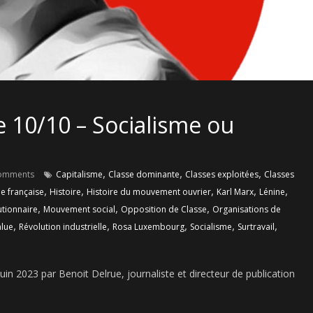
 10/10 – Socialisme ou
,
,
,
omments
Capitalisme
Classe dominante
Classes exploitées
Classes
,
,
,
,
,
e française
Histoire
Histoire du mouvement ouvrier
Karl Marx
Lénine
,
,
,
tionnaire
Mouvement social
Opposition de Classe
Organisations de
,
,
,
,
,
alue
Révolution industrielle
Rosa Luxembourg
Socialisme
Surtravail
in 2023 par Benoit Delrue, journaliste et directeur de publication