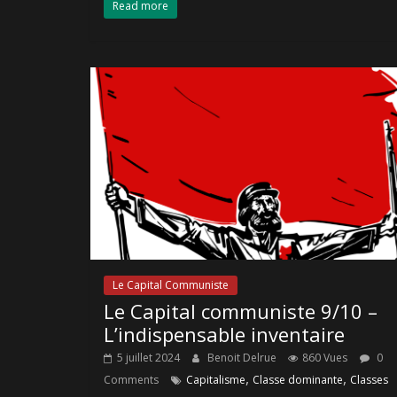
Read more
Le Capital Communiste
Le Capital communiste 9/10 –
L’indispensable inventaire
5 juillet 2024
Benoit Delrue
860 Vues
0
,
,
Comments
Capitalisme
Classe dominante
Classes