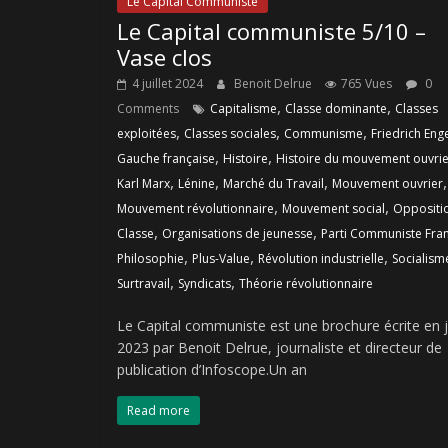
Le Capital Communiste
Le Capital communiste 5/10 –
Vase clos
4 juillet 2024
Benoit Delrue
765 Vues
0
,
,
Comments
Capitalisme
Classe dominante
Classes
,
,
,
exploitées
Classes sociales
Communisme
Friedrich Eng
,
,
Gauche française
Histoire
Histoire du mouvement ouvrie
,
,
,
,
Karl Marx
Lénine
Marché du Travail
Mouvement ouvrier
,
,
Mouvement révolutionnaire
Mouvement social
Oppositi
,
,
Classe
Organisations de jeunesse
Parti Communiste Fran
,
,
,
Philosophie
Plus-Value
Révolution industrielle
Socialism
,
,
Surtravail
Syndicats
Théorie révolutionnaire
Le Capital communiste est une brochure écrite en j
2023 par Benoit Delrue, journaliste et directeur de
publication d’Infoscope.Un an
Read more