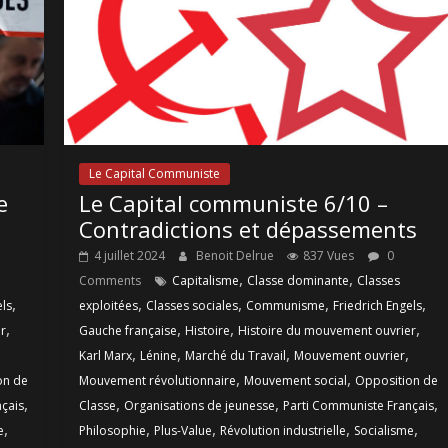
Le Capital Communiste
e
Le Capital communiste 6/10 –
Contradictions et dépassements
4 juillet 2024
Benoit Delrue
837 Vues
0
,
,
Comments
Capitalisme
Classe dominante
Classes
,
,
,
,
,
els
exploitées
Classes sociales
Communisme
Friedrich Engels
,
,
,
,
r
Gauche française
Histoire
Histoire du mouvement ouvrier
,
,
,
,
Karl Marx
Lénine
Marché du Travail
Mouvement ouvrier
,
,
on de
Mouvement révolutionnaire
Mouvement social
Opposition de
,
,
,
,
çais
Classe
Organisations de jeunesse
Parti Communiste Français
,
,
,
,
,
e
Philosophie
Plus-Value
Révolution industrielle
Socialisme