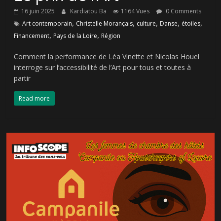
16 juin 2025
Kardiatou Ba
1164 Vues
0 Comments
,
,
,
,
,
Art contemporain
Christelle Morançais
culture
Danse
étoiles
,
,
Financement
Pays de la Loire
Région
Comment la performance de Léa Vinette et Nicolas Houel
interroge sur l’accessibilité de l’Art pour tous et toutes à
partir
Read more