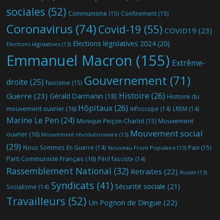
sociales
(52)
Communisme
(15)
Confinement
(15)
Coronavirus
(74)
Covid-19
(55)
COVID19
(23)
Elections législatives 2024
(20)
Elections législatives
(13)
Emmanuel Macron
(155)
Extrême-
Gouvernement
(71)
droite
(25)
fascisme
(15)
Histoire
(26)
Guerre
(23)
Gérald Darmanin
(18)
Histoire du
Hôpitaux
(26)
mouvement ouvrier
(16)
Infoscope
(14)
LREM
(14)
Marine Le Pen
(24)
Mouvement
Monique Pinçon-Charlot
(15)
Mouvement social
ouvrier
(16)
Mouvement révolutionnaire
(13)
(29)
Nous Sommes En Guerre
(14)
Paix
(15)
Nouveau Front Populaire
(13)
Parti Communiste Français
(16)
Péril fasciste
(14)
Rassemblement National
(32)
Retraites
(22)
Russie
(13)
Syndicats
(41)
Sécurité sociale
(21)
Socialisme
(14)
Travailleurs
(52)
Un Pognon de Dingue
(22)