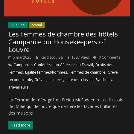
À la une
Social
Les femmes de chambre des hôtels
Campanile ou Housekeepers of
Louvre
5 mai 2025
Kardiatou Ba
1387 Vues
0 Comments
,
,
Campanile
Confédération Générale du Travail
Droits des
,
,
,
Femmes
Egalité femmes/hommes
Femmes de chambre
Grève
,
,
,
,
,
reconductible
Grèves
Lectures
lutte des classes
Syndicats
Travailleurs
La Femme de ménage1 de Freida McFadden relate l’histoire
de Millie qui découvre que derrière les façades brillantes
des maisons
Read more