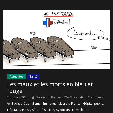
Actualités
Santé
Les maux et les morts en bleu et
rouge
3 mars 2025
Kardiatou Ba
1262 Vues
0 Comments
,
,
,
,
,
Budget
Capitalisme
Emmanuel Macron
France
Hôpital public
,
,
,
,
Hôpitaux
PLFSS
Sécurité sociale
Syndicats
Travailleurs