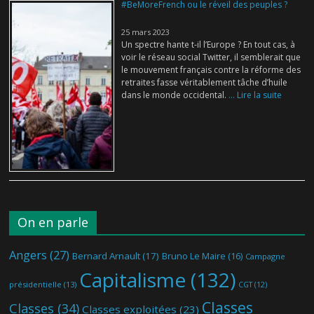
#BeMoreFrench ou le réveil des peuples ?
25 mars 2023
Un spectre hante t-il l’Europe ? En tout cas, à
voir le réseau social Twitter, il semblerait que
le mouvement français contre la réforme des
retraites fasse véritablement tâche d’huile
dans le monde occidental.
... Lire la suite
On en parle
Angers
(27)
Bernard Arnault
(17)
Bruno Le Maire
(16)
Campagne
Capitalisme
(132)
présidentielle
(13)
CGT
(12)
Classes
Classes
(34)
Classes exploitées
(23)