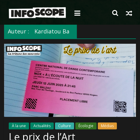
Passer
au
contenu
Auteur :
Kardiatou Ba
À la une
Actualités
Culture
Écologie
Médias
Le prix de l’Art