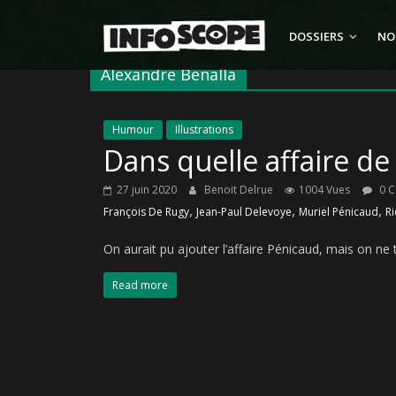
Passer
au
DOSSIERS
NO
contenu
Alexandre Benalla
Humour
Illustrations
Dans quelle affaire de
27 juin 2020
Benoit Delrue
1004 Vues
0 
,
,
,
François De Rugy
Jean-Paul Delevoye
Muriel Pénicaud
R
On aurait pu ajouter l’affaire Pénicaud, mais on ne 
Read more