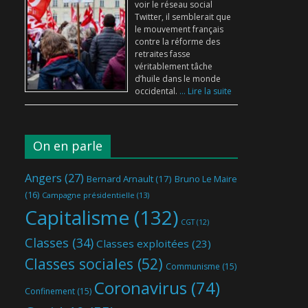
voir le réseau social
Twitter, il semblerait que
le mouvement français
contre la réforme des
retraites fasse
véritablement tâche
d’huile dans le monde
occidental.
... Lire la suite
On en parle
Angers
(27)
Bernard Arnault
(17)
Bruno Le Maire
(16)
Campagne présidentielle
(13)
Capitalisme
(132)
CGT
(12)
Classes
(34)
Classes exploitées
(23)
Classes sociales
(52)
Communisme
(15)
Coronavirus
(74)
Confinement
(15)