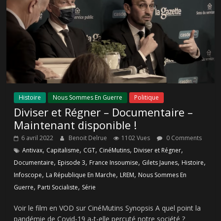
Histoire
Nous Sommes En Guerre
Politique
Diviser et Régner – Documentaire –
Maintenant disponible !
6 avril 2022
Benoit Delrue
1102 Vues
0 Comments
,
,
,
,
,
Antivax
Capitalisme
CGT
CinéMutins
Diviser et Régner
,
,
,
,
,
Documentaire
Episode 3
France Insoumise
Gilets Jaunes
Histoire
,
,
,
Infoscope
La République En Marche
LREM
Nous Sommes En
,
,
Guerre
Parti Socialiste
Série
Voir le film en VOD sur CinéMutins Synopsis A quel point la
pandémie de Covid-19 a-t-elle percuté notre société ?