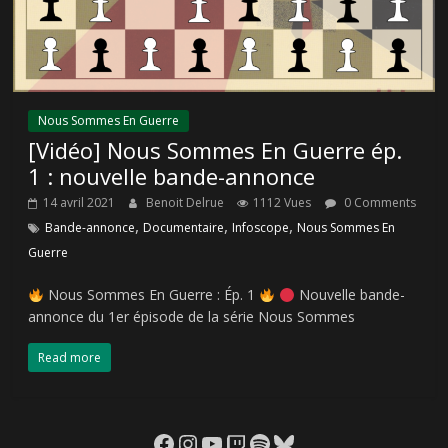
Nous Sommes En Guerre
[Vidéo] Nous Sommes En Guerre ép.
1 : nouvelle bande-annonce
14 avril 2021
Benoit Delrue
1112 Vues
0 Comments
,
,
,
Bande-annonce
Documentaire
Infoscope
Nous Sommes En
Guerre
Nous Sommes En Guerre : Ép. 1
Nouvelle bande-
annonce du 1er épisode de la série Nous Sommes
Read more
Facebook
Instagram
YouTube
Twitch
Spotify
Bluesky