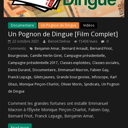
Documentaire
Un Pognon de Dingue
Vidéos
Un Pognon de Dingue [Film Complet]
22 octobre 2021
Benoit Delrue
15436 Vues
0
,
,
,
Comments
Benjamin Amar
Bernard Arnault
Bernard Friot
,
,
,
Bourgeoisie
Camille Herlin-Giret
Campagne présidentielle
,
,
,
Campagne présidentielle 2017
Classes exploitées
Classes sociales
,
,
,
,
Denis Durand
Documentaire
Emmanuel Macron
Fabien Gay
,
,
,
,
Franck Lepage
Gilets Jaunes
Grande bourgeoisie
Infoscope
Karl
,
,
,
,
Ghazi
Monique Pinçon-Charlot
Olivier Morin
Syndicats
Un Pognon
de Dingue
Comment les grandes fortunes ont installé Emmanuel
Macron à l’Élysée Monique Pinçon-Charlot, Fabien Gay,
Bernard Friot, Franck Lepage, Benjamin Amar,
Read more