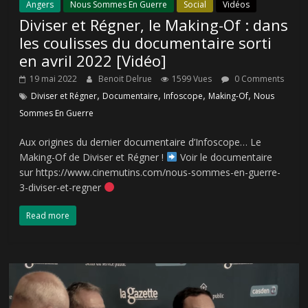
Angers
Nous Sommes En Guerre
Social
Vidéos
Diviser et Régner, le Making-Of : dans
les coulisses du documentaire sorti
en avril 2022 [Vidéo]
19 mai 2022
Benoit Delrue
1599 Vues
0 Comments
,
,
,
,
Diviser et Régner
Documentaire
Infoscope
Making-Of
Nous
Sommes En Guerre
Aux origines du dernier documentaire d’Infoscope… Le
Making-Of de Diviser et Régner !
Voir le documentaire
sur https://www.cinemutins.com/nous-sommes-en-guerre-
3-diviser-et-regner
Read more