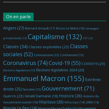
On en parle
Angers
(27)
Bernard Arnault
(17)
Bruno Le Maire
(16)
Campagne
Capitalisme
(132)
présidentielle
(13)
CGT
(12)
Classes
Classes
(34)
Classes exploitées
(23)
sociales
(52)
Communisme
(15)
Confinement
(15)
Coronavirus
(74)
Covid-19
(55)
COVID19
(23)
Elections législatives 2024
(20)
Elections législatives
(13)
Emmanuel Macron
(155)
Extrême-
Gouvernement
(71)
droite
(25)
fascisme
(15)
Histoire
(26)
Guerre
(23)
Gérald Darmanin
(18)
Histoire du
Hôpitaux
(26)
mouvement ouvrier
(16)
Infoscope
(14)
LREM
(14)
Marine Le Pen
(24)
Mouvement
Monique Pinçon-Charlot
(15)