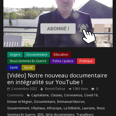
Angers
Documentaire
Éducation
Nous Sommes En Guerre
Police / Justice
Politique
Santé
Social
[Vidéo] Notre nouveau documentaire
en intégralité sur YouTube !
2 novembre 2022
Benoit Delrue
1083 Vues
0
,
,
,
,
Comments
Capitalisme
Classes
Coronavirus
Covid-19
,
,
,
Diviser et Régner
Documentaire
Emmanuel Macron
,
,
,
,
,
Gouvernement
Hôpitaux
Infoscope
La Débâcle
Lauriane
Nous
,
,
,
Sommes En Guerre
SDIS
Série documentaire
Travailleurs