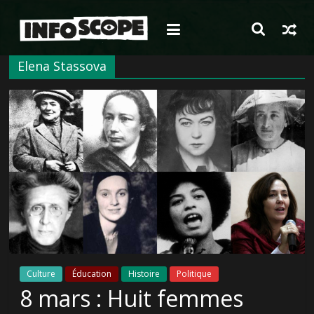
Passer
au
contenu
Elena Stassova
Culture
Éducation
Histoire
Politique
8 mars : Huit femmes