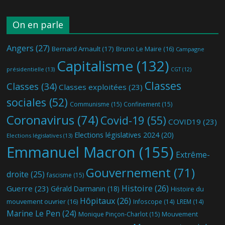
On en parle
Angers
(27)
Bernard Arnault
(17)
Bruno Le Maire
(16)
Campagne
Capitalisme
(132)
présidentielle
(13)
CGT
(12)
Classes
Classes
(34)
Classes exploitées
(23)
sociales
(52)
Communisme
(15)
Confinement
(15)
Coronavirus
(74)
Covid-19
(55)
COVID19
(23)
Elections législatives 2024
(20)
Elections législatives
(13)
Emmanuel Macron
(155)
Extrême-
Gouvernement
(71)
droite
(25)
fascisme
(15)
Histoire
(26)
Guerre
(23)
Gérald Darmanin
(18)
Histoire du
Hôpitaux
(26)
mouvement ouvrier
(16)
Infoscope
(14)
LREM
(14)
Marine Le Pen
(24)
Mouvement
Monique Pinçon-Charlot
(15)