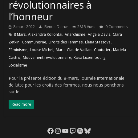
révolutionnaires à
l’honneur
8 mars 2022
Benoit Delrue
2815 Vues
0 Comments
,
,
,
,
8 Mars
Alexandra Kollontaï
Anarchisme
Angela Davis
Clara
,
,
,
,
Zetkin
Communisme
Droits des Femmes
Elena Stassova
,
,
,
Féminisme
Louise Michel
Marie-Claude Vaillant-Couturier
Mariela
,
,
,
Castro
Mouvement révolutionnaire
Rosa Luxembourg
Socialisme
Pour la présente édition du 8-mars, journée internationale
de lutte pour les droits des femmes, nous nous penchons
sur le
Read more
Facebook
Instagram
YouTube
Twitch
Spotify
Bluesky