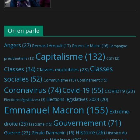
On en parle
Angers
(27)
Bernard Arnault
(17)
Bruno Le Maire
(16)
Campagne
Capitalisme
(132)
présidentielle
(13)
CGT
(12)
Classes
Classes
(34)
Classes exploitées
(23)
sociales
(52)
Communisme
(15)
Confinement
(15)
Coronavirus
(74)
Covid-19
(55)
COVID19
(23)
Elections législatives 2024
(20)
Elections législatives
(13)
Emmanuel Macron
(155)
Extrême-
Gouvernement
(71)
droite
(25)
fascisme
(15)
Histoire
(26)
Guerre
(23)
Gérald Darmanin
(18)
Histoire du