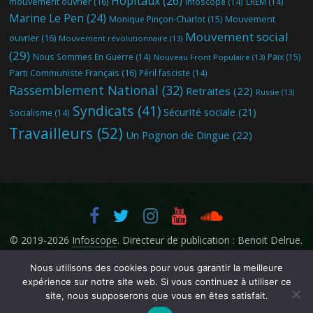
Hôpitaux
(26)
mouvement ouvrier
(16)
Infoscope
(14)
LREM
(14)
Marine Le Pen
(24)
Mouvement
Monique Pinçon-Charlot
(15)
Mouvement social
ouvrier
(16)
Mouvement révolutionnaire
(13)
(29)
Nous Sommes En Guerre
(14)
Paix
(15)
Nouveau Front Populaire
(13)
Parti Communiste Français
(16)
Péril fasciste
(14)
Rassemblement National
(32)
Retraites
(22)
Russie
(13)
Syndicats
(41)
Sécurité sociale
(21)
Socialisme
(14)
Travailleurs
(52)
Un Pognon de Dingue
(22)
© 2019-2026
Infoscope
. Directeur de publication : Benoit Delrue.
Nous utilisons des cookies pour vous garantir la meilleure
expérience sur notre site web. Si vous continuez à utiliser ce
site, nous supposerons que vous en êtes satisfait.