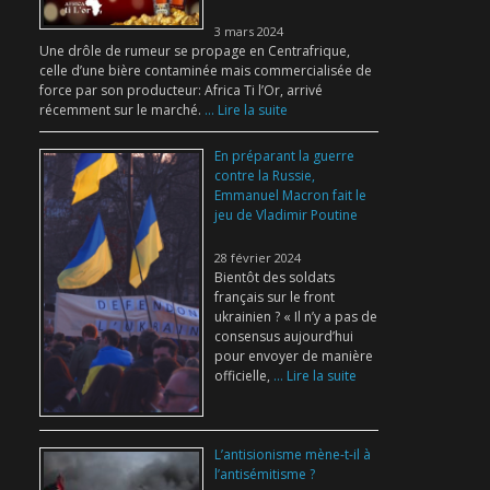
3 mars 2024
Une drôle de rumeur se propage en Centrafrique,
celle d’une bière contaminée mais commercialisée de
force par son producteur: Africa Ti l’Or, arrivé
récemment sur le marché.
... Lire la suite
En préparant la guerre
contre la Russie,
Emmanuel Macron fait le
jeu de Vladimir Poutine
28 février 2024
Bientôt des soldats
français sur le front
ukrainien ? « Il n’y a pas de
consensus aujourd’hui
pour envoyer de manière
officielle,
... Lire la suite
L’antisionisme mène-t-il à
l’antisémitisme ?