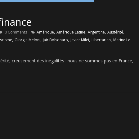
 finance
,
,
,
,
0 Comments
Amérique
Amérique Latine
Argentine
Austérité
,
,
,
,
,
ascisme
Giorgia Meloni
Jair Bolsonaro
Javier Milei
Libertarien
Marine Le
ustérité, creusement des inégalités : nous ne sommes pas en France,