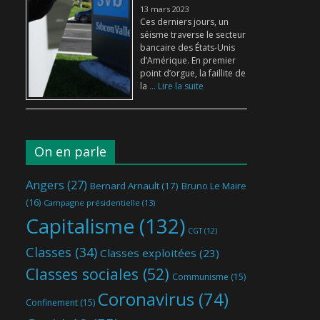
13 mars 2023
Ces derniers jours, un
séisme traverse le secteur
bancaire des États-Unis
d’Amérique. En premier
point d’orgue, la faillite de
la
... Lire la suite
On en parle
Angers
(27)
Bernard Arnault
(17)
Bruno Le Maire
(16)
Campagne présidentielle
(13)
Capitalisme
(132)
CGT
(12)
Classes
(34)
Classes exploitées
(23)
Classes sociales
(52)
Communisme
(15)
Coronavirus
(74)
Confinement
(15)