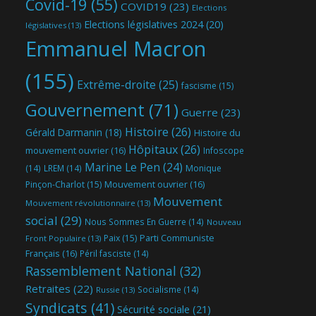
Covid-19
(55)
COVID19
(23)
Elections
Elections législatives 2024
(20)
législatives
(13)
Emmanuel Macron
(155)
Extrême-droite
(25)
fascisme
(15)
Gouvernement
(71)
Guerre
(23)
Histoire
(26)
Gérald Darmanin
(18)
Histoire du
Hôpitaux
(26)
mouvement ouvrier
(16)
Infoscope
Marine Le Pen
(24)
(14)
LREM
(14)
Monique
Mouvement ouvrier
(16)
Pinçon-Charlot
(15)
Mouvement
Mouvement révolutionnaire
(13)
social
(29)
Nous Sommes En Guerre
(14)
Nouveau
Parti Communiste
Paix
(15)
Front Populaire
(13)
Français
(16)
Péril fasciste
(14)
Rassemblement National
(32)
Retraites
(22)
Socialisme
(14)
Russie
(13)
Syndicats
(41)
Sécurité sociale
(21)