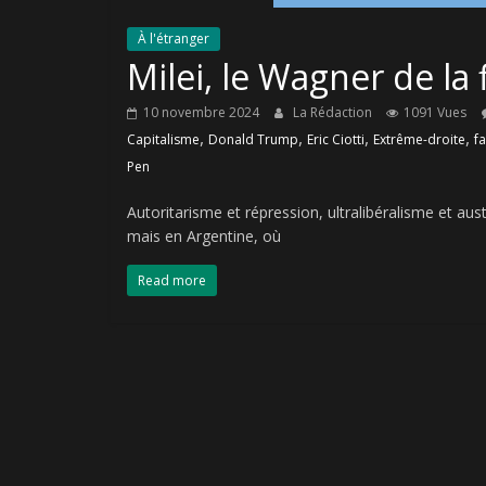
À l'étranger
Milei, le Wagner de la
10 novembre 2024
La Rédaction
1091 Vues
,
,
,
,
Capitalisme
Donald Trump
Eric Ciotti
Extrême-droite
f
Pen
Autoritarisme et répression, ultralibéralisme et a
mais en Argentine, où
Read more