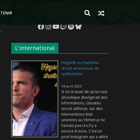
TENIR
Facebook
Instagram
YouTube
Twitch
Spotify
Bluesky
L'international
Hegseth ou l’extrême-
droite amoureuse du
symbolisme
14 avril 2025
Si on m’avait dit qu’un nazi
alcoolique divulgerait des
informations, classées
secret défense, sur des
interventions état-
uniennes au Yémen je ne
l’aurais pas cru il y a
encore 6 mois. C’est un
post Instagram qui a attiré