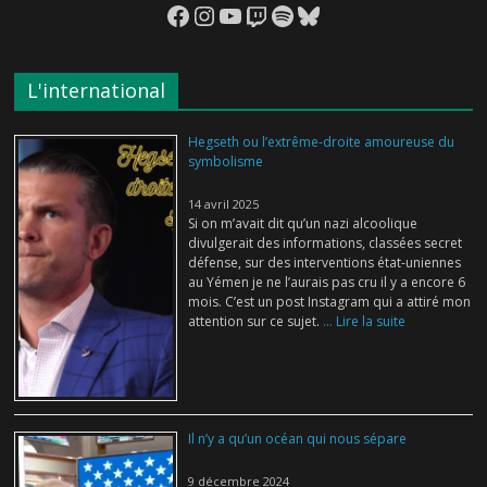
Facebook
Instagram
YouTube
Twitch
Spotify
Bluesky
L'international
Hegseth ou l’extrême-droite amoureuse du
symbolisme
14 avril 2025
Si on m’avait dit qu’un nazi alcoolique
divulgerait des informations, classées secret
défense, sur des interventions état-uniennes
au Yémen je ne l’aurais pas cru il y a encore 6
mois. C’est un post Instagram qui a attiré mon
attention sur ce sujet.
... Lire la suite
Il n’y a qu’un océan qui nous sépare
9 décembre 2024