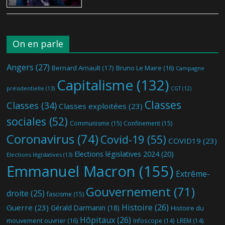
On en parle
Angers
(27)
Bernard Arnault
(17)
Bruno Le Maire
(16)
Campagne
Capitalisme
(132)
présidentielle
(13)
CGT
(12)
Classes
Classes
(34)
Classes exploitées
(23)
sociales
(52)
Communisme
(15)
Confinement
(15)
Coronavirus
(74)
Covid-19
(55)
COVID19
(23)
Elections législatives 2024
(20)
Elections législatives
(13)
Emmanuel Macron
(155)
Extrême-
Gouvernement
(71)
droite
(25)
fascisme
(15)
Histoire
(26)
Guerre
(23)
Gérald Darmanin
(18)
Histoire du
Hôpitaux
(26)
mouvement ouvrier
(16)
Infoscope
(14)
LREM
(14)