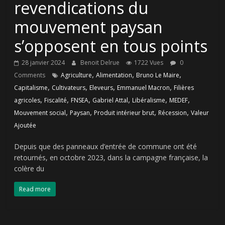
revendications du
mouvement paysan
s’opposent en tous points
28 janvier 2024
Benoit Delrue
1722 Vues
0
,
,
,
Comments
Agriculture
Alimentation
Bruno Le Maire
,
,
,
,
Capitalisme
Cultivateurs
Eleveurs
Emmanuel Macron
Filières
,
,
,
,
,
,
agricoles
Fiscalité
FNSEA
Gabriel Attal
Libéralisme
MEDEF
,
,
,
,
Mouvement social
Paysan
Produit intérieur brut
Récession
Valeur
Ajoutée
Depuis que des panneaux d’entrée de commune ont été
retournés, en octobre 2023, dans la campagne française, la
colère du
Read more