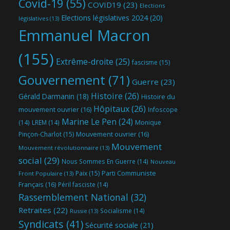
Covid-19
(55)
COVID19
(23)
Elections
Elections législatives 2024
(20)
législatives
(13)
Emmanuel Macron
(155)
Extrême-droite
(25)
fascisme
(15)
Gouvernement
(71)
Guerre
(23)
Histoire
(26)
Gérald Darmanin
(18)
Histoire du
Hôpitaux
(26)
mouvement ouvrier
(16)
Infoscope
Marine Le Pen
(24)
(14)
LREM
(14)
Monique
Mouvement ouvrier
(16)
Pinçon-Charlot
(15)
Mouvement
Mouvement révolutionnaire
(13)
social
(29)
Nous Sommes En Guerre
(14)
Nouveau
Parti Communiste
Paix
(15)
Front Populaire
(13)
Français
(16)
Péril fasciste
(14)
Rassemblement National
(32)
Retraites
(22)
Socialisme
(14)
Russie
(13)
Syndicats
(41)
Sécurité sociale
(21)