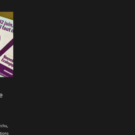
e
,
échu
ctions