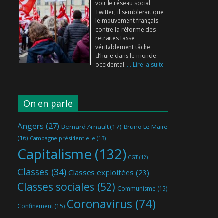
voir le réseau social
Twitter, il semblerait que
le mouvement français
contre la réforme des
retraites fasse
véritablement tâche
d’huile dans le monde
occidental.
... Lire la suite
On en parle
Angers
(27)
Bernard Arnault
(17)
Bruno Le Maire
(16)
Campagne présidentielle
(13)
Capitalisme
(132)
CGT
(12)
Classes
(34)
Classes exploitées
(23)
Classes sociales
(52)
Communisme
(15)
Coronavirus
(74)
Confinement
(15)