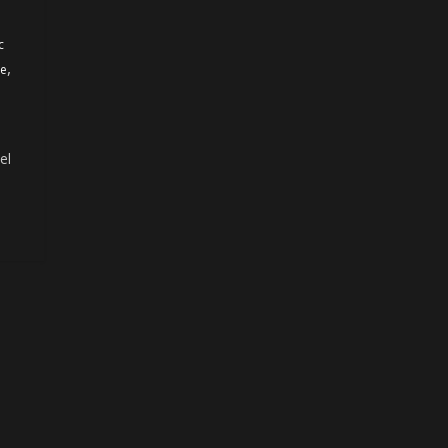
c
,
le
el