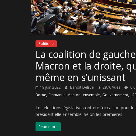
Politique
La coalition de gauch
Macron et la droite, 
même en s’unissant
19 juin 2022
Benoit Delrue
2976 Vues
0 
,
,
,
,
Borne
Emmanuel Macron
ensemble
Gouvernement
LR
Les élections législatives ont été l’occasion pour l
présidentielle Ensemble. Selon les premières
Read more