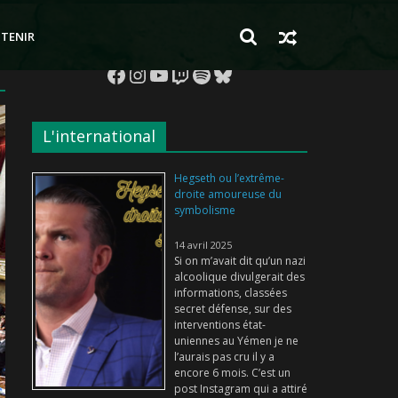
TENIR
Facebook
Instagram
YouTube
Twitch
Spotify
Bluesky
L'international
Hegseth ou l’extrême-
droite amoureuse du
symbolisme
14 avril 2025
Si on m’avait dit qu’un nazi
alcoolique divulgerait des
informations, classées
secret défense, sur des
interventions état-
uniennes au Yémen je ne
l’aurais pas cru il y a
encore 6 mois. C’est un
post Instagram qui a attiré