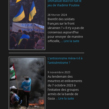
Emmanuel Macron fait le
jeu de Vladimir Poutine
28 février 2024
Bientôt des soldats
français sur le front
ukrainien ? « Il n’y a pas de
consensus aujourd’hui
pour envoyer de manière
officielle,
... Lire la suite
L’antisionisme mène-t-il à
l’antisémitisme ?
9 novembre 2023
Au lendemain des
meurtres et enlèvements
du 7 octobre 2023 à
l’initiative des groupes
armés de la bande de
Gaza
... Lire la suite