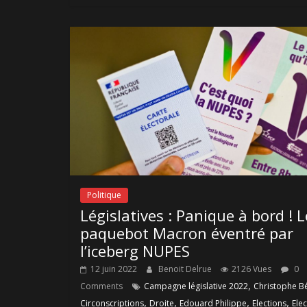
Politique
Législatives : Panique à bord ! L
paquebot Macron éventré par
l’iceberg NUPES
12 juin 2022
Benoit Delrue
2126 Vues
0
,
Comments
Campagne législative 2022
Christophe B
,
,
,
,
Circonscriptions
Droite
Edouard Philippe
Elections
Ele