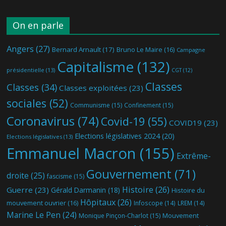
On en parle
Angers
(27)
Bernard Arnault
(17)
Bruno Le Maire
(16)
Campagne
Capitalisme
(132)
présidentielle
(13)
CGT
(12)
Classes
Classes
(34)
Classes exploitées
(23)
sociales
(52)
Communisme
(15)
Confinement
(15)
Coronavirus
(74)
Covid-19
(55)
COVID19
(23)
Elections législatives 2024
(20)
Elections législatives
(13)
Emmanuel Macron
(155)
Extrême-
Gouvernement
(71)
droite
(25)
fascisme
(15)
Histoire
(26)
Guerre
(23)
Gérald Darmanin
(18)
Histoire du
Hôpitaux
(26)
mouvement ouvrier
(16)
Infoscope
(14)
LREM
(14)
Marine Le Pen
(24)
Mouvement
Monique Pinçon-Charlot
(15)