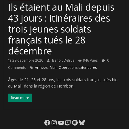
Ils étaient au Mali depuis
43 jours : itinéraires des
trois jeunes soldats
français tués le 28
décembre
29 décembre 2020
Benoit Delrue
946 Vues
0
,
,
Comments
Armées
Mali
Opérations extérieures
Âgés de 21, 23 et 28 ans, les trois soldats français tués hier
au Mali, dans la région de Hombori,
Read more
Facebook
Instagram
YouTube
Twitch
Spotify
Bluesky