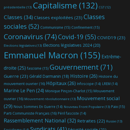
Capitalisme
(132)
présidentielle
(13)
CGT
(12)
Classes
Classes
(34)
Classes exploitées
(23)
sociales
(52)
Communisme
(15)
Confinement
(15)
Coronavirus
(74)
Covid-19
(55)
COVID19
(23)
Elections législatives 2024
(20)
Elections législatives
(13)
Emmanuel Macron
(155)
Extrême-
Gouvernement
(71)
droite
(25)
fascisme
(15)
Histoire
(26)
Guerre
(23)
Gérald Darmanin
(18)
Histoire du
Hôpitaux
(26)
mouvement ouvrier
(16)
Infoscope
(14)
LREM
(14)
Marine Le Pen
(24)
Mouvement
Monique Pinçon-Charlot
(15)
Mouvement social
ouvrier
(16)
Mouvement révolutionnaire
(13)
(29)
Nous Sommes En Guerre
(14)
Paix
(15)
Nouveau Front Populaire
(13)
Parti Communiste Français
(16)
Péril fasciste
(14)
Rassemblement National
(32)
Retraites
(22)
Russie
(13)
Syndicats
(41)
Sécurité sociale
(21)
Socialisme
(14)