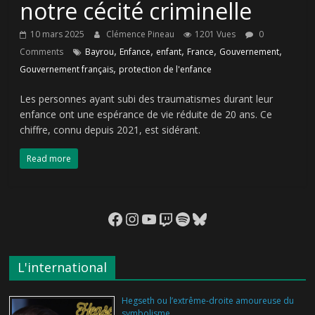
notre cécité criminelle
10 mars 2025
Clémence Pineau
1201 Vues
0
,
,
,
,
,
Comments
Bayrou
Enfance
enfant
France
Gouvernement
,
Gouvernement français
protection de l'enfance
Les personnes ayant subi des traumatismes durant leur
enfance ont une espérance de vie réduite de 20 ans. Ce
chiffre, connu depuis 2021, est sidérant.
Read more
Facebook
Instagram
YouTube
Twitch
Spotify
Bluesky
L'international
Hegseth ou l’extrême-droite amoureuse du
symbolisme