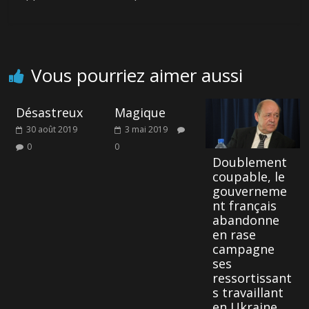
« Les connards qui
Covid-19 : Appel à
nous gouvernent »
témoignages
Vous pourriez aimer aussi
Désastreux
Magique
30 août 2019
3 mai 2019
0
0
Doublement
coupable, le
gouverneme
nt français
abandonne
en rase
campagne
ses
ressortissant
s travaillant
en Ukraine