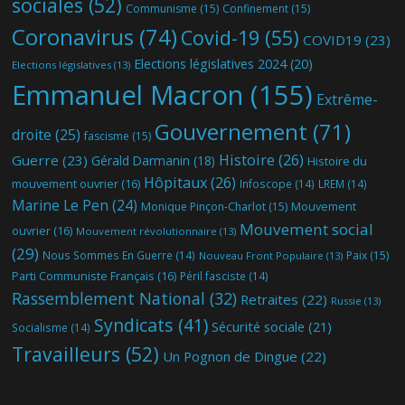
sociales
(52)
Communisme
(15)
Confinement
(15)
Coronavirus
(74)
Covid-19
(55)
COVID19
(23)
Elections législatives 2024
(20)
Elections législatives
(13)
Emmanuel Macron
(155)
Extrême-
Gouvernement
(71)
droite
(25)
fascisme
(15)
Histoire
(26)
Guerre
(23)
Gérald Darmanin
(18)
Histoire du
Hôpitaux
(26)
mouvement ouvrier
(16)
Infoscope
(14)
LREM
(14)
Marine Le Pen
(24)
Mouvement
Monique Pinçon-Charlot
(15)
Mouvement social
ouvrier
(16)
Mouvement révolutionnaire
(13)
(29)
Nous Sommes En Guerre
(14)
Paix
(15)
Nouveau Front Populaire
(13)
Parti Communiste Français
(16)
Péril fasciste
(14)
Rassemblement National
(32)
Retraites
(22)
Russie
(13)
Syndicats
(41)
Sécurité sociale
(21)
Socialisme
(14)
Travailleurs
(52)
Un Pognon de Dingue
(22)