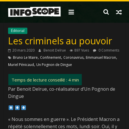
Passer
au
contenu
Éditorial
Les criminels au pouvoir
20 mars 2020
Benoit Delrue
897 Vues
0 Comments
,
,
,
,
Bruno Le Maire
Confinement
Coronavirus
Emmanuel Macron
,
Muriel Pénicaud
Un Pognon de Dingue
Par Benoit Delrue, co-réalisateur d’Un Pognon de
Dingue
« Nous sommes en guerre ». Le Président Macron a
répété solennellement ces mots, lundi soir. Oui, il y