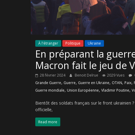
À l'étranger
Politique
Ukraine
En préparant la guerr
Macron fait le jeu de 
28 février 2024
Benoit Delrue
2029 Vues
,
,
,
,
,
Grande Guerre
Guerre
Guerre en Ukraine
OTAN
Paix
,
,
,
Guerre mondiale
Union Européenne
Vladimir Poutine
V
Bientôt des soldats français sur le front ukrainien
officielle,
Read more