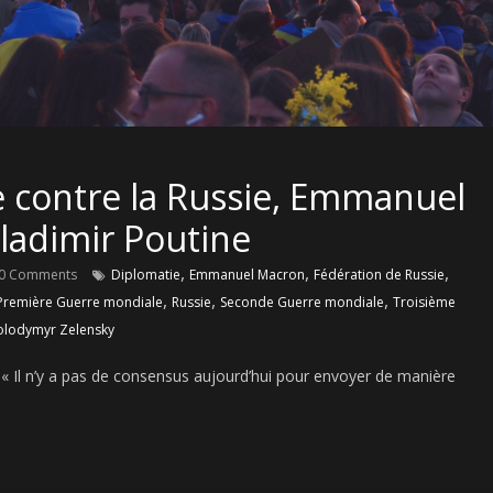
e contre la Russie, Emmanuel
Vladimir Poutine
,
,
,
0 Comments
Diplomatie
Emmanuel Macron
Fédération de Russie
,
,
,
Première Guerre mondiale
Russie
Seconde Guerre mondiale
Troisième
olodymyr Zelensky
 ? « Il n’y a pas de consensus aujourd’hui pour envoyer de manière