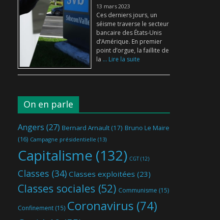
13 mars 2023
Ces derniers jours, un
séisme traverse le secteur
bancaire des États-Unis
d’Amérique. En premier
point d’orgue, la faillite de
la
... Lire la suite
On en parle
Angers
(27)
Bernard Arnault
(17)
Bruno Le Maire
(16)
Campagne présidentielle
(13)
Capitalisme
(132)
CGT
(12)
Classes
(34)
Classes exploitées
(23)
Classes sociales
(52)
Communisme
(15)
Coronavirus
(74)
Confinement
(15)