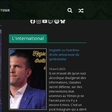
TENIR
Facebook
Instagram
YouTube
Twitch
Spotify
Bluesky
L'international
Hegseth ou l’extrême-
droite amoureuse du
symbolisme
14 avril 2025
Si on m’avait dit qu’un nazi
alcoolique divulgerait des
informations, classées
secret défense, sur des
interventions état-
uniennes au Yémen je ne
l’aurais pas cru il y a
encore 6 mois. C’est un
post Instagram qui a attiré