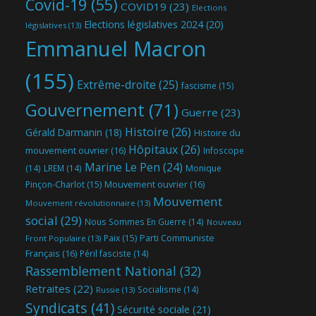
Covid-19
(55)
COVID19
(23)
Elections
Elections législatives 2024
(20)
législatives
(13)
Emmanuel Macron
(155)
Extrême-droite
(25)
fascisme
(15)
Gouvernement
(71)
Guerre
(23)
Histoire
(26)
Gérald Darmanin
(18)
Histoire du
Hôpitaux
(26)
mouvement ouvrier
(16)
Infoscope
Marine Le Pen
(24)
(14)
LREM
(14)
Monique
Mouvement ouvrier
(16)
Pinçon-Charlot
(15)
Mouvement
Mouvement révolutionnaire
(13)
social
(29)
Nous Sommes En Guerre
(14)
Nouveau
Parti Communiste
Paix
(15)
Front Populaire
(13)
Français
(16)
Péril fasciste
(14)
Rassemblement National
(32)
Retraites
(22)
Socialisme
(14)
Russie
(13)
Syndicats
(41)
Sécurité sociale
(21)