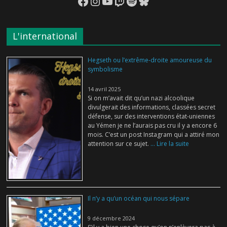
Facebook
Instagram
YouTube
Twitch
Spotify
Bluesky
L'international
Hegseth ou l’extrême-droite amoureuse du
symbolisme
14 avril 2025
Si on m’avait dit qu’un nazi alcoolique
divulgerait des informations, classées secret
défense, sur des interventions état-uniennes
au Yémen je ne l’aurais pas cru il y a encore 6
mois. C’est un post Instagram qui a attiré mon
attention sur ce sujet.
... Lire la suite
Il n’y a qu’un océan qui nous sépare
9 décembre 2024