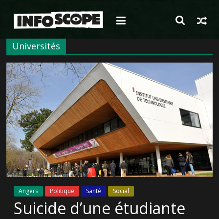
Passer
au
contenu
Universités
Angers
Politique
Santé
Social
Suicide d’une étudiante