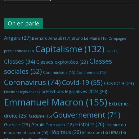
On en parle
Angers
(27)
Bernard Arnault
(17)
Bruno Le Maire
(16)
Campagne
Capitalisme
(132)
présidentielle
(13)
CGT
(12)
Classes
Classes
(34)
Classes exploitées
(23)
sociales
(52)
Communisme
(15)
Confinement
(15)
Coronavirus
(74)
Covid-19
(55)
COVID19
(23)
Elections législatives 2024
(20)
Elections législatives
(13)
Emmanuel Macron
(155)
Extrême-
Gouvernement
(71)
droite
(25)
fascisme
(15)
Histoire
(26)
Guerre
(23)
Gérald Darmanin
(18)
Histoire du
Hôpitaux
(26)
mouvement ouvrier
(16)
Infoscope
(14)
LREM
(14)