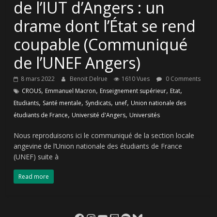
de l’IUT d’Angers : un
drame dont l’État se rend
coupable (Communiqué
de l’UNEF Angers)
8 mars 2022
Benoit Delrue
1610 Vues
0 Comments
,
,
,
,
CROUS
Emmanuel Macron
Enseignement supérieur
Etat
,
,
,
,
Etudiants
Santé mentale
Syndicats
unef
Union nationale des
,
,
étudiants de France
Université d'Angers
Universités
Nous reproduisons ici le communiqué de la section locale
angevine de l’Union nationale des étudiants de France
(UNEF) suite à
Read more