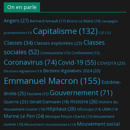
On en parle
Angers
(27)
Bernard Arnault
(17)
Bruno Le Maire
(16)
Campagne
Capitalisme
(132)
présidentielle
(13)
CGT
(12)
Classes
Classes
(34)
Classes exploitées
(23)
sociales
(52)
Communisme
(15)
Confinement
(15)
Coronavirus
(74)
Covid-19
(55)
COVID19
(23)
Elections législatives 2024
(20)
Elections législatives
(13)
Emmanuel Macron
(155)
Extrême-
Gouvernement
(71)
droite
(25)
fascisme
(15)
Histoire
(26)
Guerre
(23)
Gérald Darmanin
(18)
Histoire du
Hôpitaux
(26)
mouvement ouvrier
(16)
Infoscope
(14)
LREM
(14)
Marine Le Pen
(24)
Mouvement
Monique Pinçon-Charlot
(15)
Mouvement social
ouvrier
(16)
Mouvement révolutionnaire
(13)