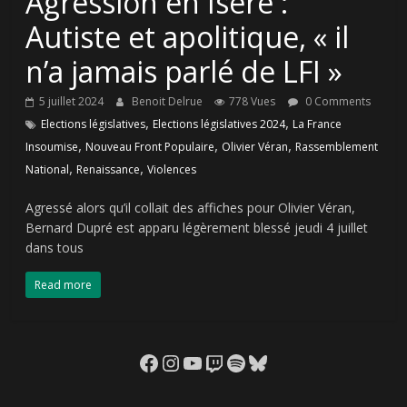
Agression en Isère :
Autiste et apolitique, « il
n’a jamais parlé de LFI »
5 juillet 2024
Benoit Delrue
778 Vues
0 Comments
,
,
Elections législatives
Elections législatives 2024
La France
,
,
,
Insoumise
Nouveau Front Populaire
Olivier Véran
Rassemblement
,
,
National
Renaissance
Violences
Agressé alors qu’il collait des affiches pour Olivier Véran,
Bernard Dupré est apparu légèrement blessé jeudi 4 juillet
dans tous
Read more
Facebook
Instagram
YouTube
Twitch
Spotify
Bluesky