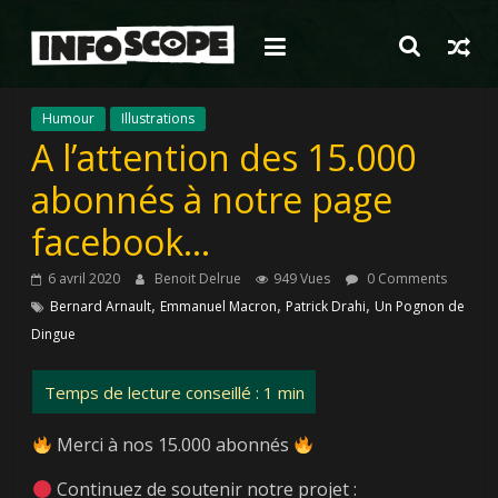
Passer
au
contenu
Humour
Illustrations
A l’attention des 15.000
abonnés à notre page
facebook…
6 avril 2020
Benoit Delrue
949 Vues
0 Comments
,
,
,
Bernard Arnault
Emmanuel Macron
Patrick Drahi
Un Pognon de
Dingue
Merci à nos 15.000 abonnés
Continuez de soutenir notre projet :