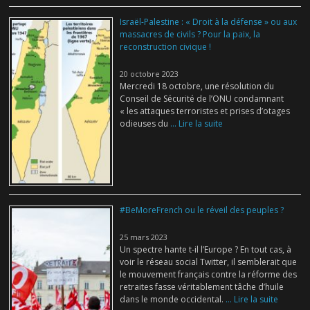
Israël-Palestine : « Droit à la défense » ou aux
massacres de civils ? Pour la paix, la
reconstruction civique !
20 octobre 2023
Mercredi 18 octobre, une résolution du
Conseil de Sécurité de l’ONU condamnant
« les attaques terroristes et prises d’otages
odieuses du
... Lire la suite
#BeMoreFrench ou le réveil des peuples ?
25 mars 2023
Un spectre hante t-il l’Europe ? En tout cas, à
voir le réseau social Twitter, il semblerait que
le mouvement français contre la réforme des
retraites fasse véritablement tâche d’huile
dans le monde occidental.
... Lire la suite