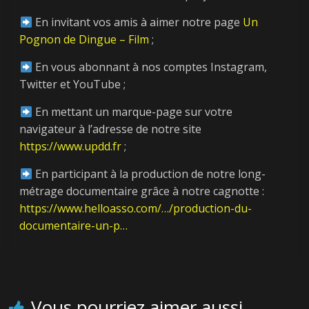
En invitant vos amis à aimer notre page
Un
Pognon de Dingue – Film
;
En vous abonnant à nos comptes Instagram,
Twitter et YouTube ;
En mettant un marque-page sur votre
← Previous
navigateur à l’adresse de notre site
[Vidéo] Macron, le
https://www.updd.fr
;
Président des
Next →
En participant à la production de notre long-
Riches : 2ème
L’ARS Grand-Est
métrage documentaire grâce à notre cagnotte :
bande-annonce
préconise la
https://www.helloasso.com/…/production-du-
sous-titrée du film
suppression de
documentaire-un-p…
Un Pognon de
174 lits et 598
Dingue
postes à l’hôpital
Vous pourriez aimer aussi