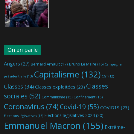
On en parle
Angers
(27)
Bernard Arnault
(17)
Bruno Le Maire
(16)
Campagne
Capitalisme
(132)
présidentielle
(13)
CGT
(12)
Classes
Classes
(34)
Classes exploitées
(23)
sociales
(52)
Communisme
(15)
Confinement
(15)
Coronavirus
(74)
Covid-19
(55)
COVID19
(23)
Elections législatives 2024
(20)
Elections législatives
(13)
Emmanuel Macron
(155)
Extrême-