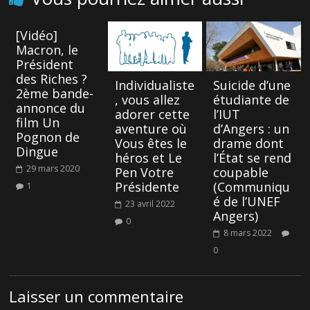
[Vidéo]
Macron, le
Président
des Riches ?
Individualiste
Suicide d’une
2ème bande-
, vous allez
étudiante de
annonce du
adorer cette
l’IUT
film Un
aventure où
d’Angers : un
Pognon de
Vous êtes le
drame dont
Dingue
héros et Le
l’État se rend
29 mars 2020
Pen Votre
coupable
Présidente
(Communiqu
1
é de l’UNEF
23 avril 2022
Angers)
0
8 mars 2022
0
Laisser un commentaire