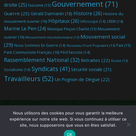
Gouvernement
(71)
droite
(25)
fascisme
(15)
Histoire
(26)
Guerre
(23)
Gérald Darmanin
(18)
Histoire du
Hôpitaux
(26)
mouvement ouvrier
(16)
Infoscope
(14)
LREM
(14)
Marine Le Pen
(24)
Mouvement
Monique Pinçon-Charlot
(15)
Mouvement social
ouvrier
(16)
Mouvement révolutionnaire
(13)
(29)
Nous Sommes En Guerre
(14)
Paix
(15)
Nouveau Front Populaire
(13)
Parti Communiste Français
(16)
Péril fasciste
(14)
Rassemblement National
(32)
Retraites
(22)
Russie
(13)
Syndicats
(41)
Sécurité sociale
(21)
Socialisme
(14)
Travailleurs
(52)
Un Pognon de Dingue
(22)
Nous utilisons des cookies pour vous garantir la meilleure
expérience sur notre site web. Si vous continuez à utiliser ce
© 2019-2026
Infoscope
. Directeur de publication : Benoit Delrue.
site, nous supposerons que vous en êtes satisfait.
OK