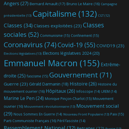
Angers
(27)
Bernard Arnault
(17)
Bruno Le Maire
(16)
Campagne
Capitalisme
(132)
présidentielle
(13)
CGT
(12)
Classes
Classes
(34)
Classes exploitées
(23)
sociales
(52)
Communisme
(15)
Confinement
(15)
Coronavirus
(74)
Covid-19
(55)
COVID19
(23)
Elections législatives 2024
(20)
Elections législatives
(13)
Emmanuel Macron
(155)
Extrême-
Gouvernement
(71)
droite
(25)
fascisme
(15)
Histoire
(26)
Guerre
(23)
Gérald Darmanin
(18)
Histoire du
Hôpitaux
(26)
mouvement ouvrier
(16)
Infoscope
(14)
LREM
(14)
Marine Le Pen
(24)
Mouvement
Monique Pinçon-Charlot
(15)
Mouvement social
ouvrier
(16)
Mouvement révolutionnaire
(13)
(29)
Nous Sommes En Guerre
(14)
Paix
(15)
Nouveau Front Populaire
(13)
Parti Communiste Français
(16)
Péril fasciste
(14)
Rassemblement National
(32)
Retraites
(22)
Russie
(13)