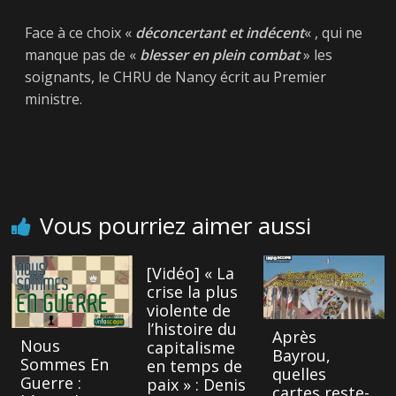
Next →
Face à ce choix «
déconcertant et indécent
« , qui ne
[Vidéo] Un Pognon
manque pas de «
blesser en plein combat
» les
de Dingue, le
← Previous
soignants, le CHRU de Nancy écrit au Premier
A l’attention des
documentaire
ministre.
15.000 abonnés à
100% indépendant
notre page
grâce à votre
facebook…
soutien
Vous pourriez aimer aussi
[Vidéo] « La
crise la plus
violente de
l’histoire du
Après
Nous
capitalisme
Bayrou,
Sommes En
en temps de
quelles
Guerre :
paix » : Denis
cartes reste-