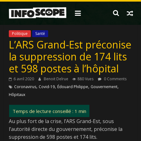
Passer
au
contenu
Politique
Santé
L’ARS Grand-Est préconise
la suppression de 174 lits
et 598 postes à l’hôpital
6 avril 2020
Benoit Delrue
880 Vues
0 Comments
,
,
,
,
Coronavirus
Covid-19
Édouard Philippe
Gouvernement
Hôpitaux
Au plus fort de la crise, l’ARS Grand-Est, sous
l’autorité directe du gouvernement, préconise la
suppression de 598 postes et 174 lits.