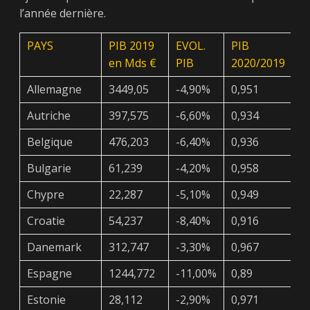
l’année dernière.
PAYS
PIB 2019
EVOL.
PIB
P
en Mds €
PIB
2020/2019
e
Allemagne
3449,05
-4,90%
0,951
3
Autriche
397,575
-6,60%
0,934
3
Belgique
476,203
-6,40%
0,936
4
Bulgarie
61,239
-4,20%
0,958
5
Chypre
22,287
-5,10%
0,949
2
Croatie
54,237
-8,40%
0,916
4
Danemark
312,747
-3,30%
0,967
3
Espagne
1244,772
-11,00%
0,89
1
Estonie
28,112
-2,90%
0,971
2