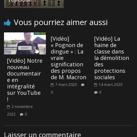
Vous pourriez aimer aussi
[Vidéo]
[Vidéo] La
« Pognon de
haine de
dingue » : La
classe dans
vraie
la démolition
[Vidéo] Notre
signification
des
nouveau
des propos
protections
documentair
de M. Macron
sociales
e en
7 mars 2020
14 mars 2020
intégralité
sur YouTube
0
0
!
2 novembre
2022
0
Laisser un commentaire