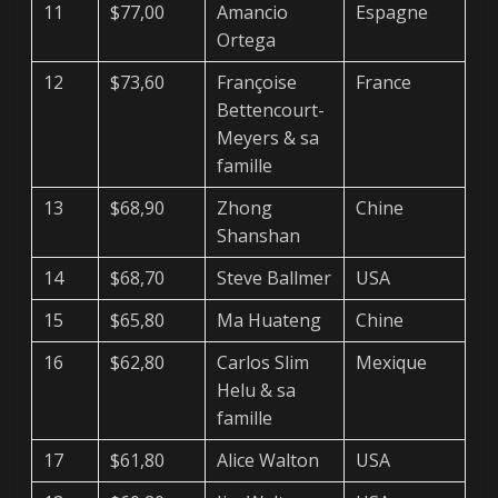
11
$77,00
Amancio
Espagne
Ortega
12
$73,60
Françoise
France
Bettencourt-
Meyers & sa
famille
13
$68,90
Zhong
Chine
Shanshan
14
$68,70
Steve Ballmer
USA
15
$65,80
Ma Huateng
Chine
16
$62,80
Carlos Slim
Mexique
Helu & sa
famille
17
$61,80
Alice Walton
USA