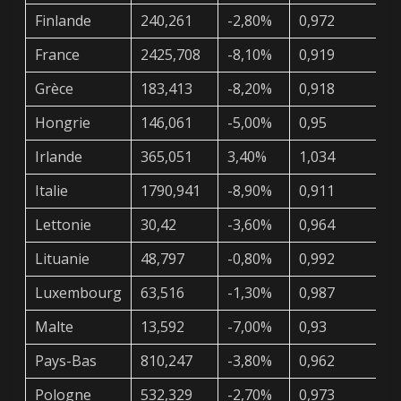
Finlande
240,261
-2,80%
0,972
2
France
2425,708
-8,10%
0,919
2
Grèce
183,413
-8,20%
0,918
1
Hongrie
146,061
-5,00%
0,95
1
Irlande
365,051
3,40%
1,034
3
Italie
1790,941
-8,90%
0,911
1
Lettonie
30,42
-3,60%
0,964
2
Lituanie
48,797
-0,80%
0,992
4
Luxembourg
63,516
-1,30%
0,987
6
Malte
13,592
-7,00%
0,93
1
Pays-Bas
810,247
-3,80%
0,962
7
Pologne
532,329
-2,70%
0,973
5