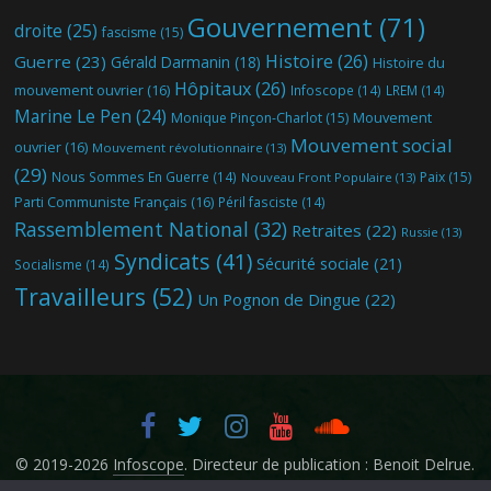
Gouvernement
(71)
droite
(25)
fascisme
(15)
Histoire
(26)
Guerre
(23)
Gérald Darmanin
(18)
Histoire du
Hôpitaux
(26)
mouvement ouvrier
(16)
Infoscope
(14)
LREM
(14)
Marine Le Pen
(24)
Mouvement
Monique Pinçon-Charlot
(15)
Mouvement social
ouvrier
(16)
Mouvement révolutionnaire
(13)
(29)
Nous Sommes En Guerre
(14)
Paix
(15)
Nouveau Front Populaire
(13)
Parti Communiste Français
(16)
Péril fasciste
(14)
Rassemblement National
(32)
Retraites
(22)
Russie
(13)
Syndicats
(41)
Sécurité sociale
(21)
Socialisme
(14)
Travailleurs
(52)
Un Pognon de Dingue
(22)
© 2019-2026
Infoscope
. Directeur de publication : Benoit Delrue.