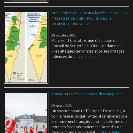
Israël-Palestine : « Droit à la défense » ou aux
massacres de civils ? Pour la paix, la
reconstruction civique !
20 octobre 2023
Mercredi 18 octobre, une résolution du
Conseil de Sécurité de l’ONU condamnant
« les attaques terroristes et prises d’otages
odieuses du
... Lire la suite
#BeMoreFrench ou le réveil des peuples ?
25 mars 2023
Un spectre hante t-il l’Europe ? En tout cas, à
voir le réseau social Twitter, il semblerait que
le mouvement français contre la réforme des
retraites fasse véritablement tâche d’huile
dans le monde occidental.
... Lire la suite