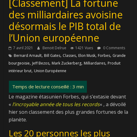
[Classement] La fortune
des milliardaires avoisine
désormais le PIB total de
l’Union européenne
7 avril 2021
Benoit Delrue
1421 Vues
0 Comments
,
,
,
,
,
Bernard Arnault
Bill Gates
Classes
Elon Musk
Forbes
Grande
,
,
,
,
bourgeoisie
Jeff Bezos
Mark Zuckerberg
Milliardaires
Produit
,
intérieur brut
Union Européenne
Le magazine étasunien Forbes, qui s’extasie devant
«
l’incroyable année de tous les records
« , a dévoilé
hier son classement des plus grandes fortunes de la
planète.
Les 20 personnes les plus