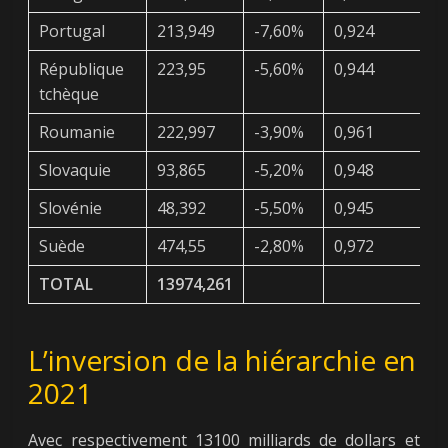
Portugal
213,949
-7,60%
0,924
1
République
223,95
-5,60%
0,944
2
tchèque
Roumanie
222,997
-3,90%
0,961
2
Slovaquie
93,865
-5,20%
0,948
8
Slovénie
48,392
-5,50%
0,945
4
Suède
474,55
-2,80%
0,972
4
TOTAL
13974,261
1
L’inversion de la hiérarchie en
2021
Avec respectivement 13100 milliards de dollars et