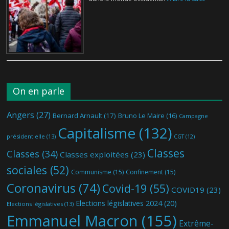
On en parle
Angers
(27)
Bernard Arnault
(17)
Bruno Le Maire
(16)
Campagne
Capitalisme
(132)
présidentielle
(13)
CGT
(12)
Classes
Classes
(34)
Classes exploitées
(23)
sociales
(52)
Communisme
(15)
Confinement
(15)
Coronavirus
(74)
Covid-19
(55)
COVID19
(23)
Elections législatives 2024
(20)
Elections législatives
(13)
Emmanuel Macron
(155)
Extrême-