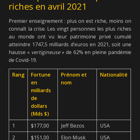
riches en avril 2021
Premier enseignement : plus on est riche, moins on
connaît la crise. Les vingt personnes les plus riches
au monde ont vu leur patrimoine privé cumulé
atteindre 1747,5 milliards d’euros en 2021, soit une
hausse «
vertigineuse
» de 62% en pleine pandémie
de Covid-19.
Rang
Fortune
Prénom et
Nationalité
en
nom
milliards
de
dollars
(Mds $)
1
$177,00
Jeff Bezos
USA
2
$151,00
Elon Musk
USA