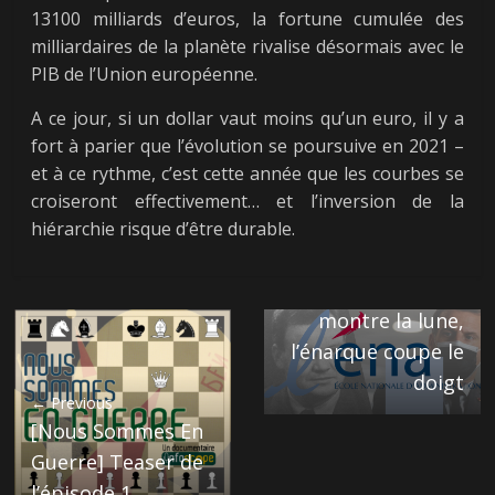
13100 milliards d’euros, la fortune cumulée des
milliardaires de la planète rivalise désormais avec le
PIB de l’Union européenne.
A ce jour, si un dollar vaut moins qu’un euro, il y a
fort à parier que l’évolution se poursuive en 2021 –
et à ce rythme, c’est cette année que les courbes se
croiseront effectivement… et l’inversion de la
hiérarchie risque d’être durable.
Next →
ENA : Le sage
montre la lune,
l’énarque coupe le
doigt
← Previous
[Nous Sommes En
Guerre] Teaser de
l’épisode 1