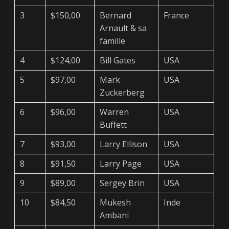
3
$150,00
Bernard
France
Arnault & sa
famille
4
$124,00
Bill Gates
USA
5
$97,00
Mark
USA
Zuckerberg
6
$96,00
Warren
USA
Buffett
7
$93,00
Larry Ellison
USA
8
$91,50
Larry Page
USA
9
$89,00
Sergey Brin
USA
10
$84,50
Mukesh
Inde
Ambani