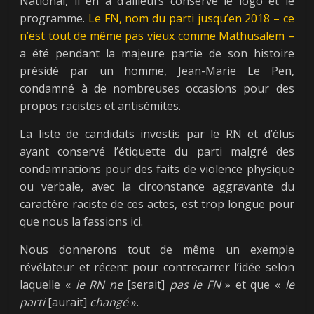
National, il en a d’ailleurs conservé le logo et le
programme.
Le FN, nom du parti jusqu’en 2018 – ce
n’est tout de même pas vieux comme Mathusalem –
a été pendant la majeure partie de son histoire
présidé par un homme, Jean-Marie Le Pen,
condamné à de nombreuses occasions pour des
propos racistes et antisémites.
La liste de candidats investis par le RN et d’élus
ayant conservé l’étiquette du parti malgré des
condamnations pour des faits de violence physique
ou verbale, avec la circonstance aggravante du
caractère raciste de ces actes, est trop longue pour
que nous la fassions ici.
Nous donnerons tout de même un exemple
révélateur et récent pour contrecarrer l’idée selon
laquelle «
le RN ne
[serait]
pas le FN
» et que «
le
parti
[aurait]
changé
».