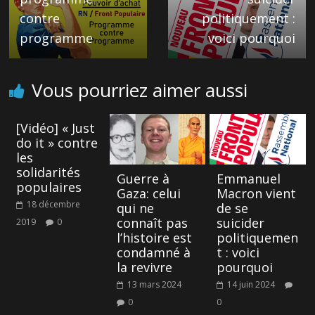
contre
politiquement :
programme
voici pourquoi
Vous pourriez aimer aussi
[Vidéo] « Just
do it » contre
les
solidarités
Guerre à
Emmanuel
populaires
Gaza: celui
Macron vient
18 décembre
qui ne
de se
connaît pas
suicider
2019
0
l’histoire est
politiquemen
condamné à
t : voici
la revivre
pourquoi
13 mars 2024
14 juin 2024
0
0