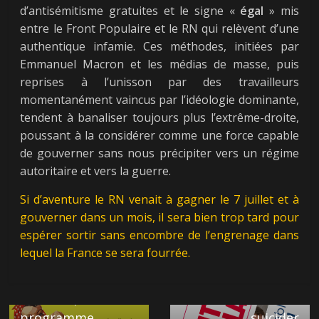
d’antisémitisme gratuites et le signe «
égal
» mis
entre le Front Populaire et le RN qui relèvent d’une
authentique infamie. Ces méthodes, initiées par
Emmanuel Macron et les médias de masse, puis
reprises à l’unisson par des travailleurs
momentanément vaincus par l’idéologie dominante,
tendent à banaliser toujours plus l’extrême-droite,
poussant à la considérer comme une force capable
de gouverner sans nous précipiter vers un régime
autoritaire et vers la guerre.
Si d’aventure le RN venait à gagner le 7 juillet et à
gouverner dans un mois, il sera bien trop tard pour
← Previous
espérer sortir sans encombre de l’engrenage dans
Augmentation du
lequel la France se sera fourrée.
pouvoir d’achat : le
Next →
choc entre RN et
Emmanuel Macron
Front Populaire,
vient de se
programme
suicider