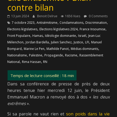
contre bilan
13 juin 2024
Benoit Delrue
1656 Vues
0 Comments
,
,
,
,
7 octobre 2023
Antisémitisme
Condamnations
Discrimination
,
,
,
Elections législatives
Elections législatives 2024
France Insoumise
,
,
,
,
Front Populaire
Hamas
Idéologie dominante
Israël
Jean-Luc
,
,
,
,
,
Mélenchon
Jordan Bardella
Julien Sanchez
Justice
LFI
Manuel
,
,
,
,
Bompard
Marine Le Pen
Mathilde Panot
Médias dominants
,
,
,
,
Nationalisme
Palestine
Propagande
Racisme
Rassemblement
,
,
National
Rima Hassan
RN
Dans sa conférence de presse de près de deux
heures tenue hier mercredi 12 juin, le Président
Emmanuel Macron a renvoyé dos à dos «
les deux
extrêmes
».
Si sa parole ne vaut rien et
son poids dans la vie