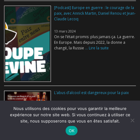
[Podcast] Europe en guerre : le courage de la
paix, avec Annick Martin, Daniel Renou et Jean-
Claude Lecoq
13 mars 2024
On se l’était promis: plus jamais ça. La guerre.
En Europe. Mais depuis 2022, la donne a
changé, la Russie
... Lire la suite
L’abus d’alcool est dangereux pour la paix
3 mars 2024
Nous utilisons des cookies pour vous garantir la meilleure
Une drôle de rumeur se propage en
expérience sur notre site web. Si vous continuez à utiliser ce
Centrafrique, celle d’une bière contaminée mais commercialisée de force
site, nous supposerons que vous en êtes satisfait.
par son producteur: Africa Ti l’Or, arrivé récemment sur le marché.
... Lire
la suite
OK