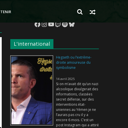
TENIR
Facebook
Instagram
YouTube
Twitch
Spotify
Bluesky
L'international
Hegseth ou l’extrême-
droite amoureuse du
symbolisme
14 avril 2025
Si on m’avait dit qu’un nazi
alcoolique divulgerait des
informations, classées
secret défense, sur des
interventions état-
uniennes au Yémen je ne
l’aurais pas cru il y a
encore 6 mois. C’est un
post Instagram qui a attiré