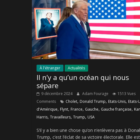
À l'étranger
Actualités
Il n’y a qu’un océan qui nous
sépare
9 décembre 2024
Adam Fourage
1513 Vues
,
,
,
Comments
Cholet
Donald Trump
Etats-Unis
Etats-
,
,
,
,
,
d'Amérique
Flynt
France
Gauche
Gauche française
Ka
,
,
,
Harris
Travailleurs
Trump
USA
S’il y a bien une chose qu’on n’enlèvera pas à Dona
Trump, c’est l’éclat de sa victoire électorale. Elle est