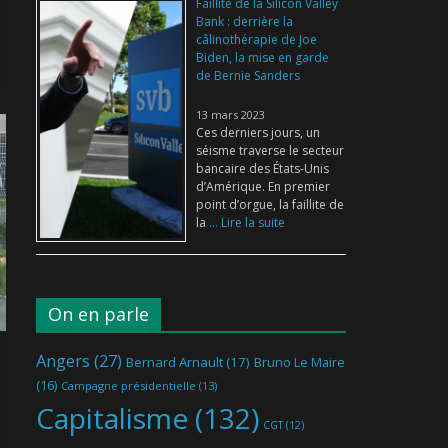
Faillite de la Silicon Valley
Bank : derrière la
câlinothérapie de Joe
Biden, la mise en garde
de Bernie Sanders
13 mars 2023
Ces derniers jours, un
séisme traverse le secteur
bancaire des États-Unis
d’Amérique. En premier
point d’orgue, la faillite de
la
... Lire la suite
On en parle
Angers
(27)
Bernard Arnault
(17)
Bruno Le Maire
(16)
Campagne présidentielle
(13)
Capitalisme
(132)
CGT
(12)