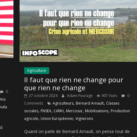
Agriculture
Il faut que rien ne change pour
que rien ne change
0
27 octobre 2024
Adam Fourage
907 Vues
0
Unis
,
,
Comments
Agriculteurs
Bernard Arnault
Classes
mala
,
,
,
,
,
sociales
FNSEA
LVMH
Mercosur
Mobilisations
Production
,
,
agricole
Union Européenne
Vignerons
ld
Quand on parle de Bernard Arnault, on pense tout de