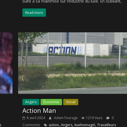
suite à sa mainmise sur l’industrie du luxe. En oubliant,
Read more
Angers
Économie
Social
Action Man
8 avril 2024
Adam Fourage
1219 Vues
0
,
,
,
s
Comments
action
Angers
kuehnenagel
Travailleurs