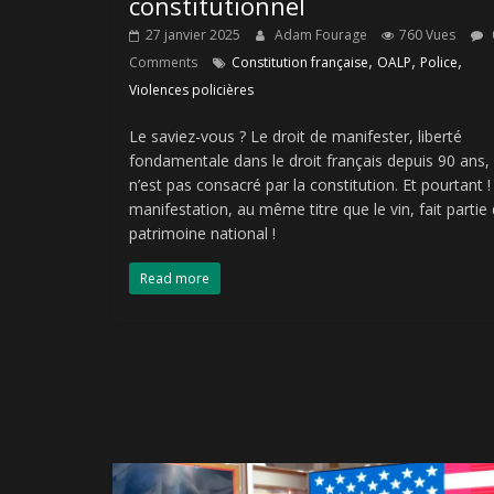
constitutionnel
27 janvier 2025
Adam Fourage
760 Vues
,
,
,
Comments
Constitution française
OALP
Police
Violences policières
Le saviez-vous ? Le droit de manifester, liberté
fondamentale dans le droit français depuis 90 ans,
n’est pas consacré par la constitution. Et pourtant !
manifestation, au même titre que le vin, fait partie
patrimoine national !
Read more