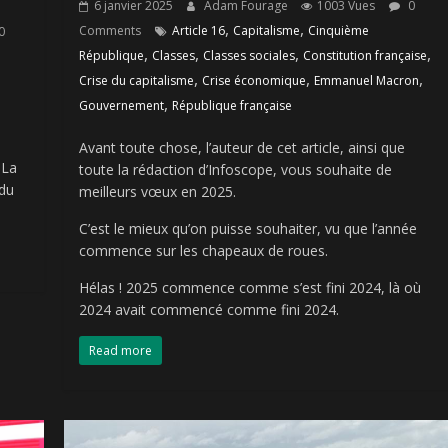
6 janvier 2025
Adam Fourage
1003 Vues
0
,
,
Comments
Article 16
Capitalisme
Cinquième
0
,
,
,
,
République
Classes
Classes sociales
Constitution française
,
,
,
Crise du capitalisme
Crise économique
Emmanuel Macron
,
Gouvernement
République française
Avant toute chose, l’auteur de cet article, ainsi que
 La
toute la rédaction d’Infoscope, vous souhaite de
 du
meilleurs vœux en 2025.
C’est le mieux qu’on puisse souhaiter, vu que l’année
commence sur les chapeaux de roues.
Hélas ! 2025 commence comme s’est fini 2024, là où
2024 avait commencé comme fini 2024.
Read more