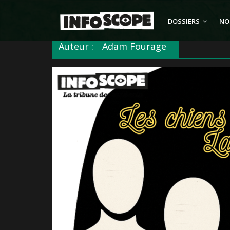
Passer
au
DOSSIERS
NO
contenu
Auteur :
Adam Fourage