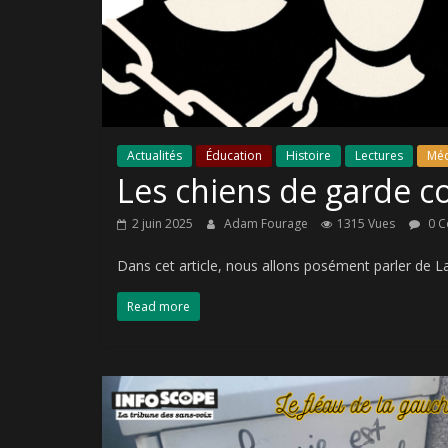
Actualités
Éducation
Histoire
Lectures
Méd
Les chiens de garde c
2 juin 2025
Adam Fourage
1315 Vues
0 C
Dans cet article, nous allons posément parler de L
Read more