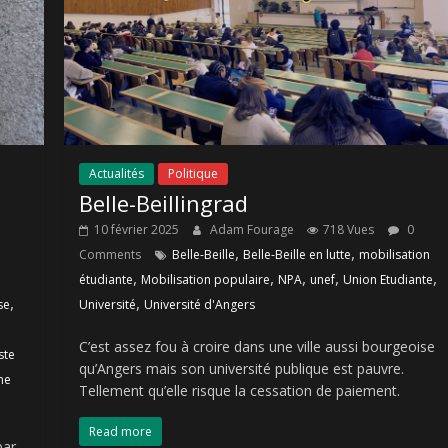
Actualités
Politique
Belle-Beillingrad
10 février 2025
Adam Fourage
718 Vues
0
,
,
Comments
Belle-Beille
Belle-Beille en lutte
mobilisation
,
,
,
,
,
étudiante
Mobilisation populaire
NPA
unef
Union Etudiante
,
,
se
Université
Université d'Angers
C’est assez fou à croire dans une ville aussi bourgeoise
ste
qu’Angers mais son université publique est pauvre.
me
Tellement qu’elle risque la cessation de paiement.
Read more
par