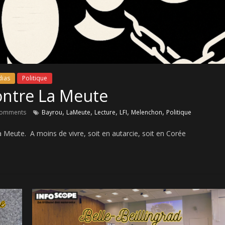
ias
Politique
ontre La Meute
,
,
,
,
,
omments
Bayrou
LaMeute
Lecture
LFI
Melenchon
Politique
a Meute. A moins de vivre, soit en autarcie, soit en Corée