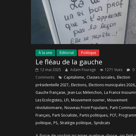
À la une
Éditorial
Politique
Le fléau de la gauche
12 mai 2025
Adam Fourage
1271 Vues
0
,
,
Comments
Capitalisme
Classes sociales
Election
,
,
,
présidentielle 2027
Elections
Elections municipales 2026
,
,
Gauche française
Jean-Luc Mélenchon
La France Insoumi
,
,
,
Les Ecologistes
LFI
Mouvement ouvrier
Mouvement
,
,
révolutionnaire
Nouveau Front Populaire
Parti Communi
,
,
,
,
Français
Parti Socialiste
Partis politiques
PCF
Program
,
,
,
politique
PS
Stratégie politique
Syndicats
A force de vouloir incarner quelque chose, on finit 