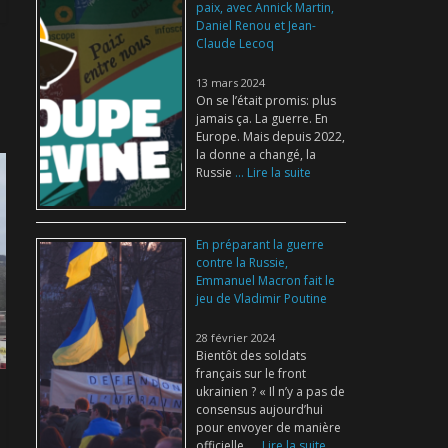
paix, avec Annick Martin,
Daniel Renou et Jean-
Claude Lecoq
13 mars 2024
On se l’était promis: plus
jamais ça. La guerre. En
Europe. Mais depuis 2022,
la donne a changé, la
Russie
... Lire la suite
En préparant la guerre
contre la Russie,
Emmanuel Macron fait le
jeu de Vladimir Poutine
28 février 2024
Bientôt des soldats
français sur le front
ukrainien ? « Il n’y a pas de
consensus aujourd’hui
pour envoyer de manière
officielle,
... Lire la suite