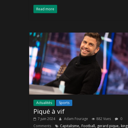
Read more
Actualités
Sports
Piqué à vif
7 juin 2024
Adam Fourage
882 Vues
0
,
,
,
Comments
Capitalisme
Football
gerard pique
king