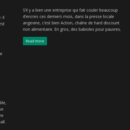
S’il y a bien une entreprise qui fait couler beaucoup
d’encres ces derniers mois, dans la presse locale
 il
angevine, c’est bien Action, chaîne de hard discount
est
non alimentaire. En gros, des babioles pour pauvres.
Read more
ce
ble,
se
re
all.