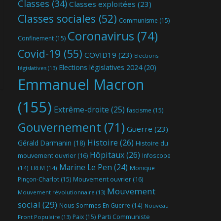
Classes
(34)
Classes exploitées
(23)
Classes sociales
(52)
Communisme
(15)
Coronavirus
(74)
Confinement
(15)
Covid-19
(55)
COVID19
(23)
Elections
Elections législatives 2024
(20)
législatives
(13)
Emmanuel Macron
(155)
Extrême-droite
(25)
fascisme
(15)
Gouvernement
(71)
Guerre
(23)
Histoire
(26)
Gérald Darmanin
(18)
Histoire du
Hôpitaux
(26)
mouvement ouvrier
(16)
Infoscope
Marine Le Pen
(24)
(14)
LREM
(14)
Monique
Mouvement ouvrier
(16)
Pinçon-Charlot
(15)
Mouvement
Mouvement révolutionnaire
(13)
social
(29)
Nous Sommes En Guerre
(14)
Nouveau
Parti Communiste
Paix
(15)
Front Populaire
(13)