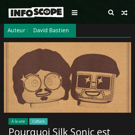
Passer
au
contenu
Auteur :
David Bastien
À la une
Culture
Pourquoi Silk Sonic est