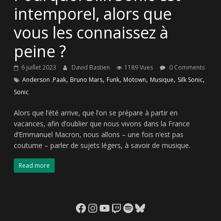
intemporel, alors que
vous les connaissez à
peine ?
6 juillet 2023
David Bastien
1189 Vues
0 Comments
,
,
,
,
,
,
Anderson .Paak
Bruno Mars
Funk
Motown
Musique
Silk Sonic
Sonic
Alors que l’été arrive, que l’on se prépare à partir en
vacances, afin d’oublier que nous vivons dans la France
d’Emmanuel Macron, nous allons – une fois n’est pas
coutume – parler de sujets légers, à savoir de musique.
Read more
Facebook
Instagram
YouTube
Twitch
Spotify
Bluesky