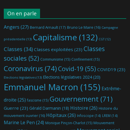
On en parle
Angers
(27)
Bernard Arnault
(17)
Bruno Le Maire
(16)
Campagne
Capitalisme
(132)
présidentielle
(13)
CGT
(12)
Classes
Classes
(34)
Classes exploitées
(23)
sociales
(52)
Communisme
(15)
Confinement
(15)
Coronavirus
(74)
Covid-19
(55)
COVID19
(23)
Elections législatives 2024
(20)
Elections législatives
(13)
Emmanuel Macron
(155)
Extrême-
Gouvernement
(71)
droite
(25)
fascisme
(15)
Histoire
(26)
Guerre
(23)
Gérald Darmanin
(18)
Histoire du
Hôpitaux
(26)
mouvement ouvrier
(16)
Infoscope
(14)
LREM
(14)
Marine Le Pen
(24)
Mouvement
Monique Pinçon-Charlot
(15)