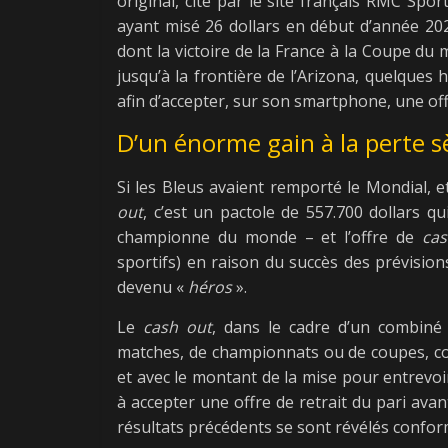
original, cité par le site français RMC Sport
ayant misé 26 dollars en début d’année 20
dont la victoire de la France à la Coupe du
jusqu’à la frontière de l’Arizona, quelques 
afin d’accepter, sur son smartphone, une off
D’un énorme gain à la perte 
Si les Bleus avaient remporté le Mondial, et
out
, c’est un pactole de 557.700 dollars q
championne du monde – et l’offre de
cas
sportifs) en raison du succès des prévision
devenu «
héros
».
Le
cash out
, dans le cadre d’un combiné 
matches, de championnats ou de coupes, com
et avec le montant de la mise pour entrevoi
à accepter une offre de retrait du pari ava
résultats précédents se sont révélés confor