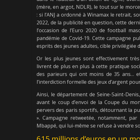
(mère, en argot, NDLR), le tout sur le morce
: si l’ANJ a ordonné à Winamax le retrait, 
2022, de la publicité en question, cette dern
l’occasion de l’Euro 2020 de football mas
pandémie de Covid-19. Cette campagne publ
esprits des jeunes adultes, cible privilégiée 
Or les plus jeunes sont effectivement trè
livrent de plus en plus à cette pratique so
des parieurs qui ont moins de 35 ans… et
l’interdiction formelle des jeux d’argent pou
Ainsi, le département de Seine-Saint-Denis
avant le coup d’envoi de la Coupe du mon
pervers des paris sportifs, détournant la p
». Campagne retweetée, notamment, par M
Mbappé, qui lui-même se refuse à vendre son
615 millions d’euros en un mo