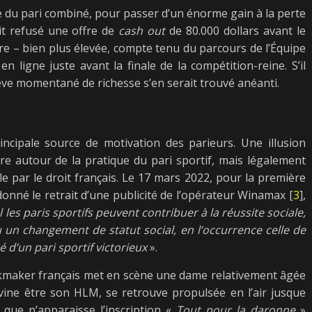
ble du pari combiné, pour passer d’un énorme gain à la perte
it refusé une offre de
cash out
de 80.000 dollars avant le
re – bien plus élevée, compte tenu du parcours de l’Équipe
ligne juste avant la finale de la compétition-reine. S’il
n rêve momentané de richesse s’en serait trouvé anéanti.
ncipale source de motivation des parieurs. Une illusion
re autour de la pratique du pari sportif, mais légalement
e par le droit français. Le 17 mars 2022, pour la première
rdonné le retrait d’une publicité de l’opérateur Winamax [
3
],
 les paris sportifs peuvent contribuer à la réussite sociale,
n changement de statut social, en l’occurrence celle de
ré d’un pari sportif victorieux
».
ookmaker français met en scène une dame relativement âgée
vine être son HLM, se retrouve propulsée en l’air jusque
 que n’apparaisse l’inscription «
Tout pour la daronne
»