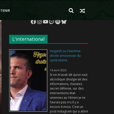
TENIR
Facebook
Instagram
YouTube
Twitch
Spotify
Bluesky
L'international
Hegseth ou l’extrême-
droite amoureuse du
symbolisme
14 avril 2025
Si on m’avait dit qu’un nazi
alcoolique divulgerait des
informations, classées
secret défense, sur des
interventions état-
uniennes au Yémen je ne
l’aurais pas cru il y a
encore 6 mois. C’est un
post Instagram qui a attiré