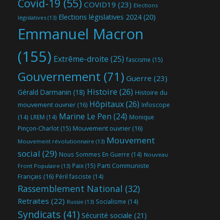
Covid-19
(55)
COVID19
(23)
Elections
Elections législatives 2024
(20)
législatives
(13)
Emmanuel Macron
(155)
Extrême-droite
(25)
fascisme
(15)
Gouvernement
(71)
Guerre
(23)
Histoire
(26)
Gérald Darmanin
(18)
Histoire du
Hôpitaux
(26)
mouvement ouvrier
(16)
Infoscope
Marine Le Pen
(24)
(14)
LREM
(14)
Monique
Mouvement ouvrier
(16)
Pinçon-Charlot
(15)
Mouvement
Mouvement révolutionnaire
(13)
social
(29)
Nous Sommes En Guerre
(14)
Nouveau
Parti Communiste
Paix
(15)
Front Populaire
(13)
Français
(16)
Péril fasciste
(14)
Rassemblement National
(32)
Retraites
(22)
Socialisme
(14)
Russie
(13)
Syndicats
(41)
Sécurité sociale
(21)