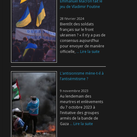
Emmanuel Macron fait le
jeu de Vladimir Poutine
28 février 2024
Bientôt des soldats
français sur le front
ukrainien ? « Il n’y a pas de
consensus aujourd’hui
pour envoyer de manière
officielle,
... Lire la suite
L’antisionisme mène-t-il à
l’antisémitisme ?
9 novembre 2023
Au lendemain des
meurtres et enlèvements
du 7 octobre 2023 à
l’initiative des groupes
armés de la bande de
Gaza
... Lire la suite