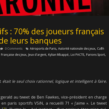
ifs : 70% des joueurs français
 de leurs banques
,
,
0 Comments
Aéroports de Paris
Autorité nationale des jeux
Ca$h
,
,
,
,
,
,
Française des Jeux
Jeux d'argent
Kylian Mbappé
Loi PACTE
Parions Sport
t
était le seul choix rationnel, logique et intelligent à faire.
zgerald au tweet de Ben Fawkes, vice-président en charge
n paris sportifs VSiN, a recueilli 71 « j’aime ». Le tweet