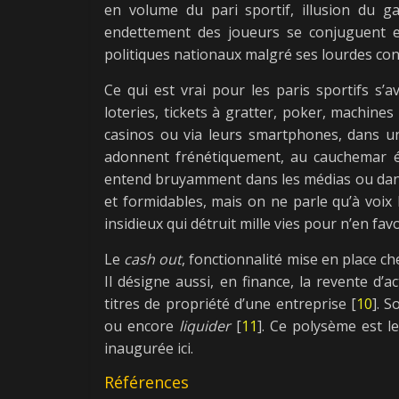
en volume du pari sportif, illusion du gai
endettement des joueurs se conjuguent 
politiques nationaux malgré ses lourdes co
Ce qui est vrai pour les paris sportifs s’
loteries, tickets à gratter, poker, machine
casinos ou via leurs smartphones, dans un 
adonnent frénétiquement, au cauchemar év
entend bruyamment dans les médias ou dans l
et formidables, mais on ne parle qu’à voix
insidieux qui détruit mille vies pour n’en fav
Le
cash out
, fonctionnalité mise en place c
Il désigne aussi, en finance, la revente d’
titres de propriété d’une entreprise [
10
]. 
ou encore
liquider
[
11
]. Ce polysème est le
inaugurée ici.
Références