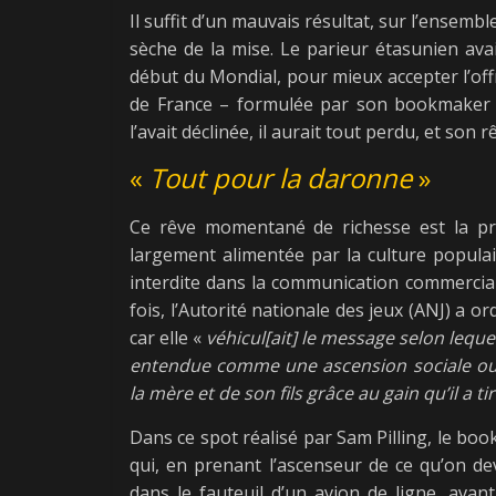
Il suffit d’un mauvais résultat, sur l’ensem
sèche de la mise. Le parieur étasunien ava
début du Mondial, pour mieux accepter l’off
de France – formulée par son bookmaker en 
l’avait déclinée, il aurait tout perdu, et so
«
Tout pour la daronne
»
Ce rêve momentané de richesse est la pri
largement alimentée par la culture populai
interdite dans la communication commercial
fois, l’Autorité nationale des jeux (ANJ) a o
car elle «
véhicul[ait] le message selon lequel
entendue comme une ascension sociale ou u
la mère et de son fils grâce au gain qu’il a ti
Dans ce spot réalisé par Sam Pilling, le b
qui, en prenant l’ascenseur de ce qu’on de
dans le fauteuil d’un avion de ligne, avant