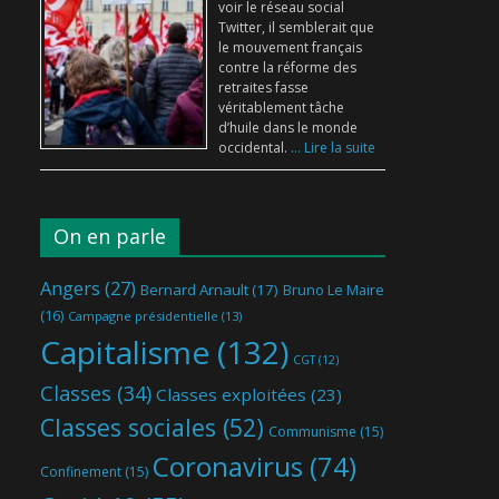
voir le réseau social
Twitter, il semblerait que
le mouvement français
contre la réforme des
retraites fasse
véritablement tâche
d’huile dans le monde
occidental.
... Lire la suite
On en parle
Angers
(27)
Bernard Arnault
(17)
Bruno Le Maire
(16)
Campagne présidentielle
(13)
Capitalisme
(132)
CGT
(12)
Classes
(34)
Classes exploitées
(23)
Classes sociales
(52)
Communisme
(15)
Coronavirus
(74)
Confinement
(15)