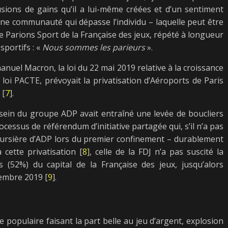
lusions de gains qu’il a lui-même créées et d’un sentiment
 une communauté qui dépasse l’individu – laquelle peut être
ale Parions Sport de la Française des jeux, répété à longueur
portifs : «
Nous sommes les parieurs
».
uel Macron, la loi du 22 mai 2019 relative à la croissance
 loi PACTE, prévoyait la privatisation d’Aéroports de Paris
 [
7
].
au sein du groupe ADP avait entraîné une levée de boucliers
cessus de référendum d’initiative partagée qui, s’il n’a pas
oursière d’ADP lors du premier confinement – durablement
cette privatisation [
8
], celle de la FDJ n’a pas suscité la
(52%) du capital de la Française des jeux, jusqu’alors
vembre 2019 [
9
].
re populaire faisant la part belle au jeu d’argent, explosion