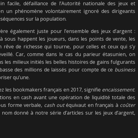
n facile, défaillance de l’Autorité nationale des jeux et
en un phénomène volontairement ignoré des dirigeants
nséquences sur la population.
avère également juste pour l’ensemble des jeux d’argent :
s à sous happent les joueurs, dans les points de vente, les
rêve de richesse qui tourne, pour celles et ceux qui s’y
eillé. Car, comme dans le cas du parieur étasunien, on
es milieux initiés les belles histoires de gains fulgurants
 basse des millions de laissés pour compte de ce
business
oriser qu’une.
hez les bookmakers français en 2017, signifie
encaissement
.
actions en cash avant une opération de liquidité totale des
Sous forme verbale,
cash out
équivaut en français à
coûter
 nom donné à notre série d’articles sur les jeux d’argent,