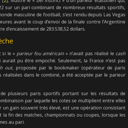
 [
2
], illustre le «
bel instinct
» d’un parieur étasunien qui,
22 sur un pari combinant de nombreux résultats sportifs,
 monde masculine de football, s’est rendu depuis Las Vegas
heures avant le coup d’envoi de la finale contre l’Argentine
re d’encaissement de 283.538,52 dollars.
sèche
 si le «
parieur fou américain
» n’avait pas réalisé le
cash
ui aurait pu être empoché. Seulement, la France n’est pas
h out
, proposée par le bookmaker (opérateur de paris
s réalisées dans le combiné, a été acceptée par le parieur
de plusieurs paris sportifs portant sur les résultats de
binaison par laquelle les cotes se multiplient entre elles
r un gain souvent très élevé, est une opération consistant
nt la fin des matches, championnats ou coupes, lorsque les
mes au pari.