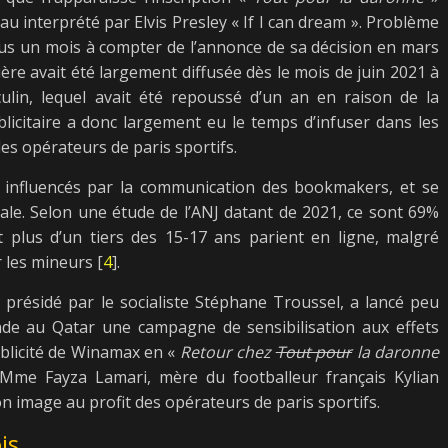
au interprété par Elvis Presley « If I can dream ». Problème
sous un mois à compter de l’annonce de sa décision en mars
ière avait été largement diffusée dès le mois de juin 2021 à
culin, lequel avait été repoussé d’un an en raison de la
icitaire a donc largement eu le temps d’infuser dans les
des opérateurs de paris sportifs.
s influencés par la communication des bookmakers, et se
ciale. Selon une étude de l’ANJ datant de 2021, ce sont 69%
 plus d’un tiers des 15-17 ans parient en ligne, malgré
r les mineurs [
4
].
, présidé par le socialiste Stéphane Troussel, a lancé peu
de au Qatar une campagne de sensibilisation aux effets
ublicité de Winamax en «
Retour chez
Tout pour
la daronne
me Fayza Lamari, mère du footballeur français Kylian
 image au profit des opérateurs de paris sportifs.
is