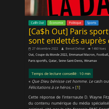
Ca$h Out
Économie
Politique
Sports
[Ca$h Out] Paris sport
sont endettés auprès
27 décembre 2022
Benoit Delrue
1480 Vues
,
,
,
Out
Coupe du Monde 2022
Emmanuel Macron
Football
,
,
,
Paris sportifs
Qatar
Seine-Saint-Denis
Winamax
«
Que Dieu bénisse cet homme. Le
cash ou
Félicitations à ce héros.
» [
1
]
Cette réponse de l’internaute D. Wayne Fit
du contenu numérique du média spécialisé e