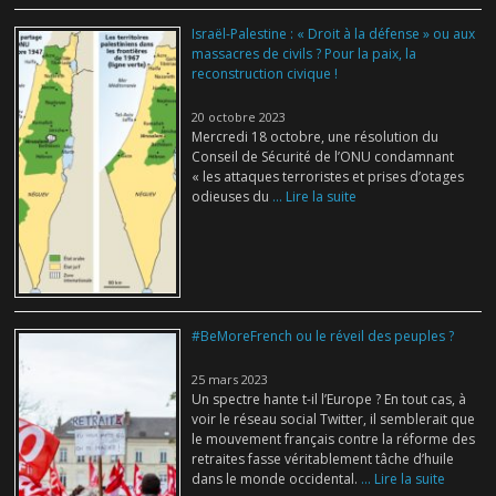
Israël-Palestine : « Droit à la défense » ou aux
massacres de civils ? Pour la paix, la
reconstruction civique !
20 octobre 2023
Mercredi 18 octobre, une résolution du
Conseil de Sécurité de l’ONU condamnant
« les attaques terroristes et prises d’otages
odieuses du
... Lire la suite
#BeMoreFrench ou le réveil des peuples ?
25 mars 2023
Un spectre hante t-il l’Europe ? En tout cas, à
voir le réseau social Twitter, il semblerait que
le mouvement français contre la réforme des
retraites fasse véritablement tâche d’huile
dans le monde occidental.
... Lire la suite