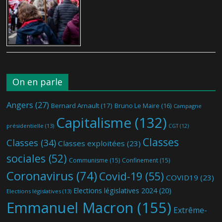
On en parle
Angers
(27)
Bernard Arnault
(17)
Bruno Le Maire
(16)
Campagne
Capitalisme
(132)
présidentielle
(13)
CGT
(12)
Classes
Classes
(34)
Classes exploitées
(23)
sociales
(52)
Communisme
(15)
Confinement
(15)
Coronavirus
(74)
Covid-19
(55)
COVID19
(23)
Elections législatives 2024
(20)
Elections législatives
(13)
Emmanuel Macron
(155)
Extrême-