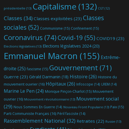
Capitalisme
(132)
présidentielle
(13)
CGT
(12)
Classes
Classes
(34)
Classes exploitées
(23)
sociales
(52)
Communisme
(15)
Confinement
(15)
Coronavirus
(74)
Covid-19
(55)
COVID19
(23)
Elections législatives 2024
(20)
Elections législatives
(13)
Emmanuel Macron
(155)
Extrême-
Gouvernement
(71)
droite
(25)
fascisme
(15)
Histoire
(26)
Guerre
(23)
Gérald Darmanin
(18)
Histoire du
Hôpitaux
(26)
mouvement ouvrier
(16)
Infoscope
(14)
LREM
(14)
Marine Le Pen
(24)
Mouvement
Monique Pinçon-Charlot
(15)
Mouvement social
ouvrier
(16)
Mouvement révolutionnaire
(13)
(29)
Nous Sommes En Guerre
(14)
Paix
(15)
Nouveau Front Populaire
(13)
Parti Communiste Français
(16)
Péril fasciste
(14)
Rassemblement National
(32)
Retraites
(22)
Russie
(13)