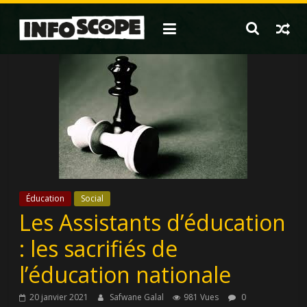
Passer
au
contenu
Éducation
Social
Les Assistants d’éducation
: les sacrifiés de
l’éducation nationale
20 janvier 2021
Safwane Galal
981 Vues
0