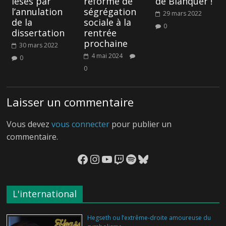
lésés par
réforme de
de Blanquer !
l’annulation
ségrégation
29 mars 2022
de la
sociale à la
0
dissertation
rentrée
prochaine
30 mars 2022
4 mai 2024
0
0
Laisser un commentaire
Vous devez
vous connecter
pour publier un
commentaire.
Facebook
Instagram
YouTube
Twitch
Spotify
Bluesky
L'international
Hegseth ou l’extrême-droite amoureuse du