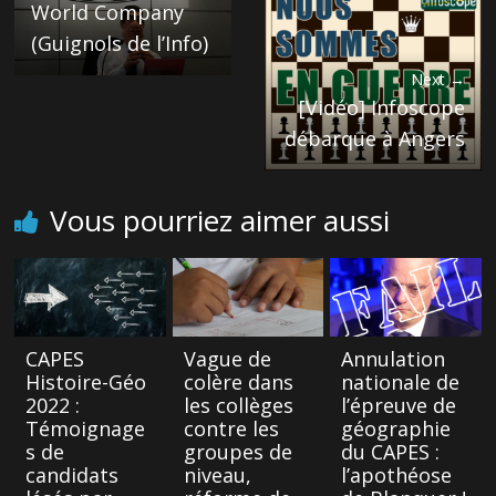
World Company
(Guignols de l’Info)
Next →
[Vidéo] Infoscope
débarque à Angers
Vous pourriez aimer aussi
CAPES
Vague de
Annulation
Histoire-Géo
colère dans
nationale de
2022 :
les collèges
l’épreuve de
Témoignage
contre les
géographie
s de
groupes de
du CAPES :
candidats
niveau,
l’apothéose