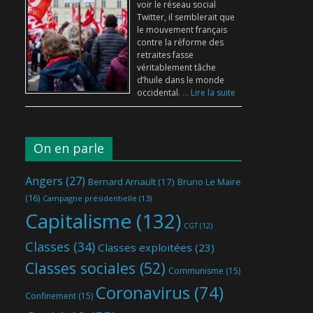
voir le réseau social
Twitter, il semblerait que
le mouvement français
contre la réforme des
retraites fasse
véritablement tâche
d’huile dans le monde
occidental.
... Lire la suite
On en parle
Angers
(27)
Bernard Arnault
(17)
Bruno Le Maire
(16)
Campagne présidentielle
(13)
Capitalisme
(132)
CGT
(12)
Classes
(34)
Classes exploitées
(23)
Classes sociales
(52)
Communisme
(15)
Coronavirus
(74)
Confinement
(15)