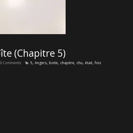
oîte (Chapitre 5)
,
,
,
,
,
,
0 Comments
5
Angers
boite
chapitre
chu
était
fois