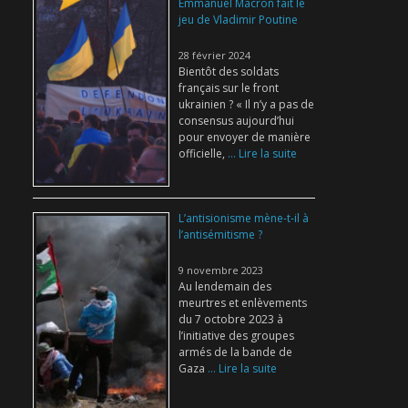
Emmanuel Macron fait le
jeu de Vladimir Poutine
28 février 2024
Bientôt des soldats
français sur le front
ukrainien ? « Il n’y a pas de
consensus aujourd’hui
pour envoyer de manière
officielle,
... Lire la suite
L’antisionisme mène-t-il à
l’antisémitisme ?
9 novembre 2023
Au lendemain des
meurtres et enlèvements
du 7 octobre 2023 à
l’initiative des groupes
armés de la bande de
Gaza
... Lire la suite