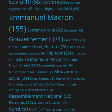
Covid-19
(55)
COVID19
(23)
Elections
Elections législatives 2024
(20)
législatives
(13)
Emmanuel Macron
(155)
Extrême-droite
(25)
fascisme
(15)
Gouvernement
(71)
Guerre
(23)
Histoire
(26)
Gérald Darmanin
(18)
Histoire du
Hôpitaux
(26)
mouvement ouvrier
(16)
Infoscope
Marine Le Pen
(24)
(14)
LREM
(14)
Monique
Mouvement ouvrier
(16)
Pinçon-Charlot
(15)
Mouvement
Mouvement révolutionnaire
(13)
social
(29)
Nous Sommes En Guerre
(14)
Nouveau
Parti Communiste
Paix
(15)
Front Populaire
(13)
Français
(16)
Péril fasciste
(14)
Rassemblement National
(32)
Retraites
(22)
Socialisme
(14)
Russie
(13)
Syndicats
(41)
Sécurité sociale
(21)