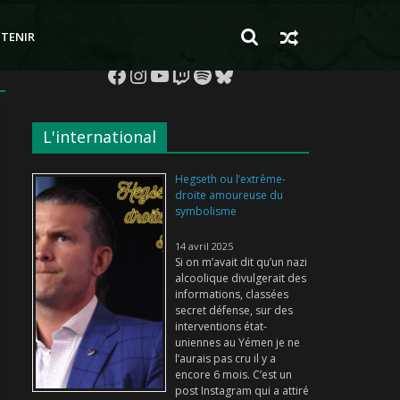
TENIR
Facebook
Instagram
YouTube
Twitch
Spotify
Bluesky
L'international
Hegseth ou l’extrême-
droite amoureuse du
symbolisme
14 avril 2025
Si on m’avait dit qu’un nazi
alcoolique divulgerait des
informations, classées
secret défense, sur des
interventions état-
uniennes au Yémen je ne
l’aurais pas cru il y a
encore 6 mois. C’est un
post Instagram qui a attiré