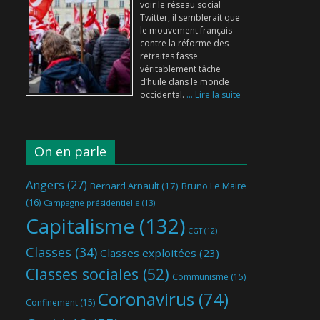
voir le réseau social
Twitter, il semblerait que
le mouvement français
contre la réforme des
retraites fasse
véritablement tâche
d’huile dans le monde
occidental.
... Lire la suite
On en parle
Angers
(27)
Bernard Arnault
(17)
Bruno Le Maire
(16)
Campagne présidentielle
(13)
Capitalisme
(132)
CGT
(12)
Classes
(34)
Classes exploitées
(23)
Classes sociales
(52)
Communisme
(15)
Coronavirus
(74)
Confinement
(15)