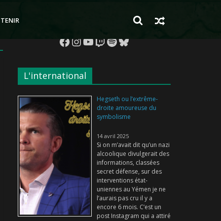
TENIR
Facebook
Instagram
YouTube
Twitch
Spotify
Bluesky
L'international
Hegseth ou l’extrême-
droite amoureuse du
symbolisme
14 avril 2025
Si on m’avait dit qu’un nazi
alcoolique divulgerait des
informations, classées
secret défense, sur des
interventions état-
uniennes au Yémen je ne
l’aurais pas cru il y a
encore 6 mois. C’est un
post Instagram qui a attiré