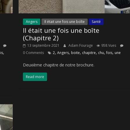
Angers
Il était une fois une boîte
Santé
Il était une fois une boîte
(Chapitre 2)
13 septembre 2021
Adam Fourage
958 Vues
,
,
,
,
,
,
,
is
0 Comments
2
Angers
boite
chapitre
chu
fois
une
Deuxième chapitre de notre brochure.
Read more