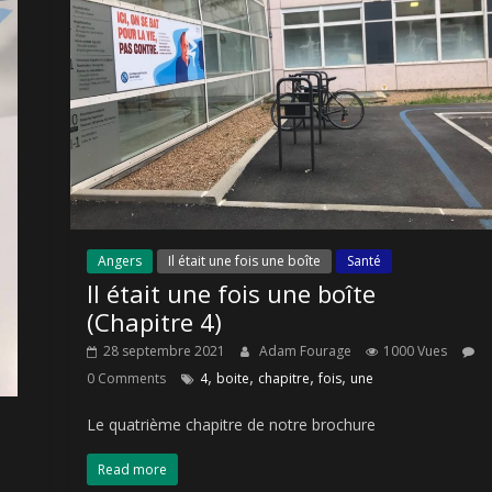
Angers
Il était une fois une boîte
Santé
Il était une fois une boîte
(Chapitre 4)
28 septembre 2021
Adam Fourage
1000 Vues
,
,
,
,
0 Comments
4
boite
chapitre
fois
une
Le quatrième chapitre de notre brochure
Read more