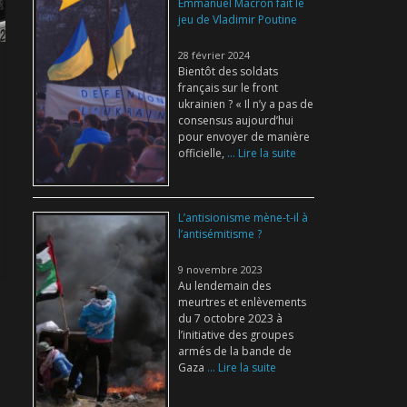
Emmanuel Macron fait le
jeu de Vladimir Poutine
28 février 2024
Bientôt des soldats
français sur le front
ukrainien ? « Il n’y a pas de
consensus aujourd’hui
pour envoyer de manière
officielle,
... Lire la suite
L’antisionisme mène-t-il à
l’antisémitisme ?
9 novembre 2023
Au lendemain des
meurtres et enlèvements
du 7 octobre 2023 à
l’initiative des groupes
armés de la bande de
Gaza
... Lire la suite