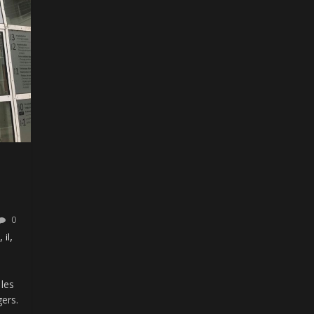
0
,
,
il
 les
gers.