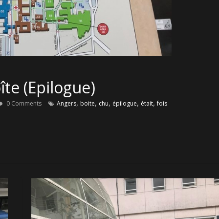
oîte (Epilogue)
,
,
,
,
,
0 Comments
Angers
boite
chu
épilogue
était
fois