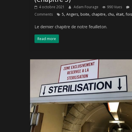
4 octobre 2021
Adam Fourage
990 Vues
,
,
,
,
,
,
Comments
5
Angers
boite
chapitre
chu
était
fois
Le dernier chapitre de notre feuilleton.
Read more