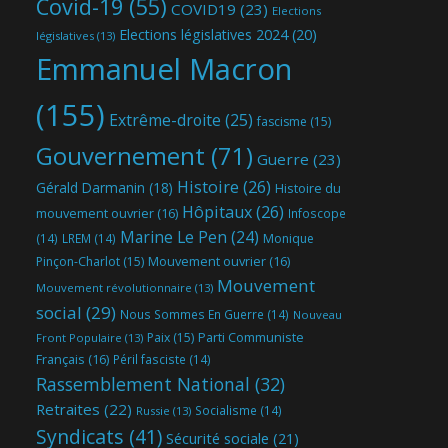
Covid-19
(55)
COVID19
(23)
Elections
Elections législatives 2024
(20)
législatives
(13)
Emmanuel Macron
(155)
Extrême-droite
(25)
fascisme
(15)
Gouvernement
(71)
Guerre
(23)
Histoire
(26)
Gérald Darmanin
(18)
Histoire du
Hôpitaux
(26)
mouvement ouvrier
(16)
Infoscope
Marine Le Pen
(24)
(14)
LREM
(14)
Monique
Mouvement ouvrier
(16)
Pinçon-Charlot
(15)
Mouvement
Mouvement révolutionnaire
(13)
social
(29)
Nous Sommes En Guerre
(14)
Nouveau
Parti Communiste
Paix
(15)
Front Populaire
(13)
Français
(16)
Péril fasciste
(14)
Rassemblement National
(32)
Retraites
(22)
Socialisme
(14)
Russie
(13)
Syndicats
(41)
Sécurité sociale
(21)