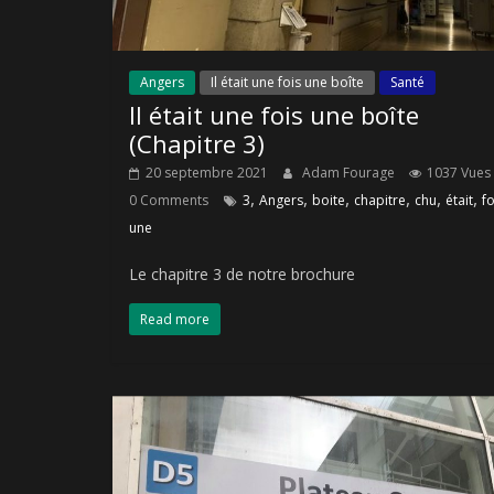
Angers
Il était une fois une boîte
Santé
Il était une fois une boîte
(Chapitre 3)
20 septembre 2021
Adam Fourage
1037 Vues
,
,
,
,
,
,
0 Comments
3
Angers
boite
chapitre
chu
était
fo
une
Le chapitre 3 de notre brochure
Read more