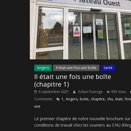
Angers
Il était une fois une boîte
Santé
Il était une fois une boîte
(chapitre 1)
6 septembre 2021
Adam Fourage
992 Vues
,
,
,
,
,
,
Comments
1
Angers
boite
chapitre
chu
était
fois
une
Le premier chapitre de notre nouvelle brochure sur
conditions de travail chez les ouvriers au CHU d’An