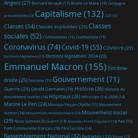
Angers
(27)
Bernard Arnault
(17)
Bruno Le Maire
(16)
Campagne
Capitalisme
(132)
présidentielle
(13)
CGT
(12)
Classes
Classes
(34)
Classes exploitées
(23)
sociales
(52)
Communisme
(15)
Confinement
(15)
Coronavirus
(74)
Covid-19
(55)
COVID19
(23)
Elections législatives 2024
(20)
Elections législatives
(13)
Emmanuel Macron
(155)
Extrême-
Gouvernement
(71)
droite
(25)
fascisme
(15)
Histoire
(26)
Guerre
(23)
Gérald Darmanin
(18)
Histoire du
Hôpitaux
(26)
mouvement ouvrier
(16)
Infoscope
(14)
LREM
(14)
Marine Le Pen
(24)
Mouvement
Monique Pinçon-Charlot
(15)
Mouvement social
ouvrier
(16)
Mouvement révolutionnaire
(13)
(29)
Nous Sommes En Guerre
(14)
Paix
(15)
Nouveau Front Populaire
(13)
Parti Communiste Français
(16)
Péril fasciste
(14)
Rassemblement National
(32)
Retraites
(22)
Russie
(13)