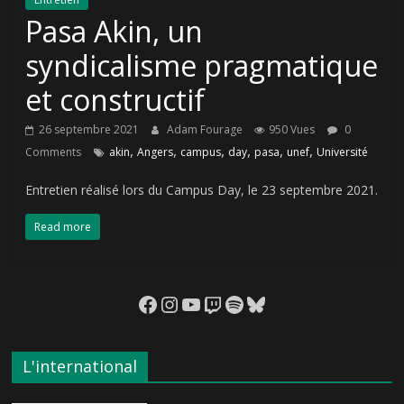
Pasa Akin, un
syndicalisme pragmatique
et constructif
26 septembre 2021
Adam Fourage
950 Vues
0
,
,
,
,
,
,
Comments
akin
Angers
campus
day
pasa
unef
Université
Entretien réalisé lors du Campus Day, le 23 septembre 2021.
Read more
Facebook
Instagram
YouTube
Twitch
Spotify
Bluesky
L'international